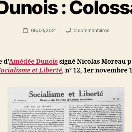
unois : Colossa
a
r
S
i
Auteur
sur
08/01/2021
2 commentaires
N
Date
de
Amédée
e
de
l’article
Dunois
d
l’article
:
ji
Colossale
b
e d’
Amédée Dunois
signé Nicolas Moreau 
erreur
Socialisme et Liberté
, n° 12, 1er novembre 