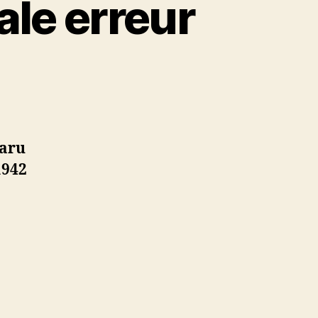
le erreur
paru
1942