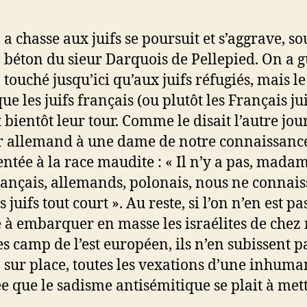
a chasse aux juifs se poursuit et s’aggrave, so
béton du sieur Darquois de Pellepied. On a 
touché jusqu’ici qu’aux juifs réfugiés, mais le
ue les juifs français (ou plutôt les Français jui
 bientôt leur tour. Comme le disait l’autre jou
er allemand à une dame de notre connaissanc
ntée à la race maudite : « Il n’y a pas, madam
français, allemands, polonais, nous ne connai
 juifs tout court ». Au reste, si l’on n’en est pa
 à embarquer en masse les israélites de chez
es camp de l’est européen, ils n’en subissent p
 sur place, toutes les vexations d’une inhuma
ée que le sadisme antisémitique se plait à met