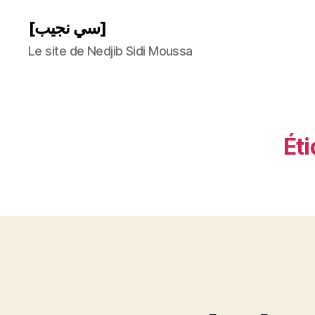
[سي نجيب]
Le site de Nedjib Sidi Moussa
Éti