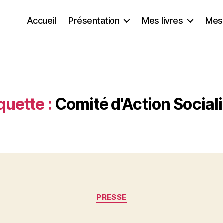
Accueil
Présentation
Mes livres
Mes
quette :
Comité d'Action Social
Catégories
PRESSE
P