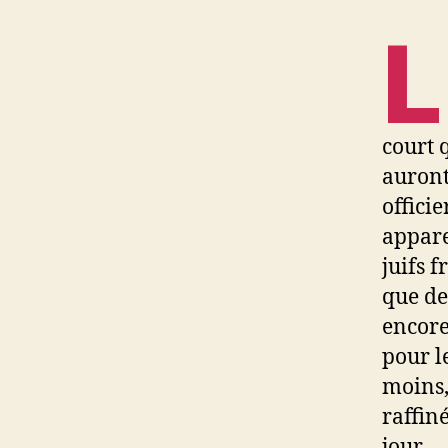
L
court q
auront
offici
appare
juifs 
que des
encore
pour l
moins,
raffin
jour.