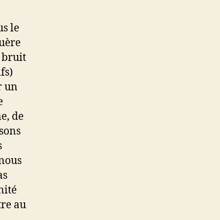
us le
guère
 bruit
fs)
r un
e
e, de
ssons
s
 nous
as
nité
tre au