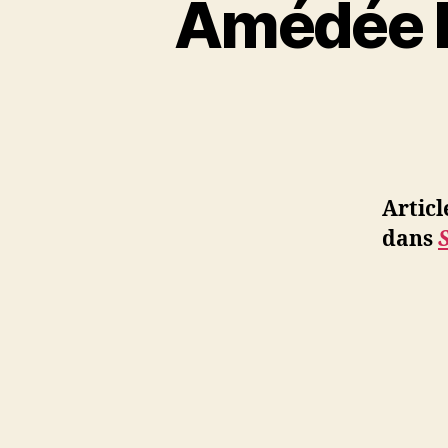
Amédée D
Articl
dans