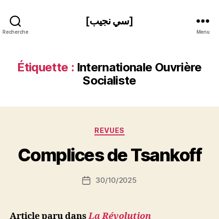
[سي نجيب]
Recherche
Menu
Étiquette :
Internationale Ouvrière
Socialiste
P
Catégories
REVUES
a
r
Complices de Tsankoff
S
i
Auteur
30/10/2025
N
Date
de
e
de
l’article
d
l’article
ji
Article paru dans
La Révolution