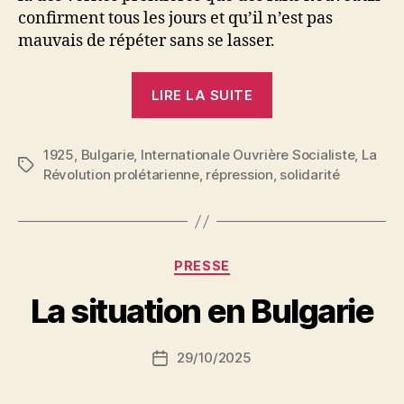
confirment tous les jours et qu’il n’est pas
mauvais de répéter sans se lasser.
« Complices
LIRE LA SUITE
de
Tsankoff »
1925
,
Bulgarie
,
Internationale Ouvrière Socialiste
,
La
Étiquettes
Révolution prolétarienne
,
répression
,
solidarité
P
Catégories
PRESSE
a
r
La situation en Bulgarie
S
i
Auteur
29/10/2025
N
Date
de
e
de
l’article
d
l’article