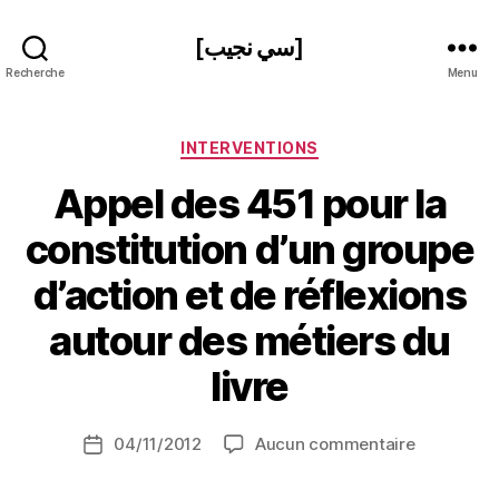
[سي نجيب]
Recherche
Menu
Catégories
INTERVENTIONS
Appel des 451 pour la
P
constitution d’un groupe
a
r
d’action et de réflexions
N
e
autour des métiers du
d
ji
livre
b
S
Auteur
sur
04/11/2012
Aucun commentaire
i
Date
de
Appel
d
de
l’article
des
i
l’article