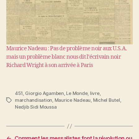
Maurice Nadeau : Pas de problème noir aux U.S.A.
mais un problème blanc nous dit l’écrivain noir
Richard Wright à son arrivée à Paris
451
,
Giorgio Agamben
,
Le Monde
,
livre
,
marchandisation
,
Maurice Nadeau
,
Michel Butel
,
Étiquettes
Nedjib Sidi Moussa
←
Comment les messalistes font la révolution ou