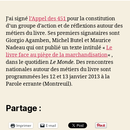
451
M
pour
o
la
u
J’ai signé
l’Appel des 451
pour la constitution
constituti
s
d’un groupe d’action et de réflexions autour des
d’un
s
métiers du livre. Ses premiers signataires sont
groupe
a
Giorgio Agamben, Michel Butel et Maurice
d’action
Nadeau qui ont publié un texte intitulé «
Le
et
livre face au piège de la marchandisation
« ,
de
dans le quotidien
Le Monde
. Des rencontres
réflexions
autour
nationales autour des métiers du livre sont
des
programmées les 12 et 13 janvier 2013 à la
métiers
Parole errante (Montreuil).
du
livre
Partage :
Imprimer
E-mail