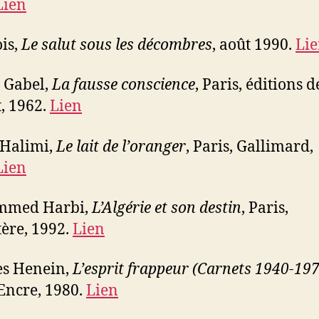
Lien
is,
Le salut sous les décombres
, août 1990.
Li
 Gabel,
La fausse conscience
, Paris, éditions d
, 1962.
Lien
 Halimi,
Le lait de l’oranger
, Paris, Gallimard,
Lien
med Harbi,
L’Algérie et son destin
, Paris,
ère, 1992.
Lien
es Henein,
L’esprit frappeur (Carnets 1940-19
 Encre, 1980.
Lien