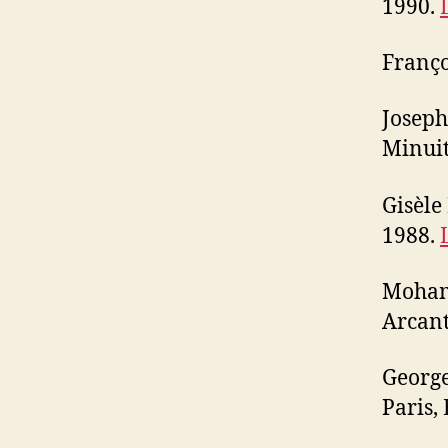
1990.
Franço
Joseph
Minuit
Gisèle
1988.
Moham
Arcant
Georg
Paris,