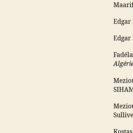
Maari
Edgar
Edgar
Fadéla
Algéri
Mezio
SIHAM
Mezio
Sulliv
Kosta