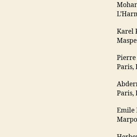
Moham
L’Harm
Karel 
Maspe
Pierre
Paris, 
Abder
Paris,
Emile 
Marpon