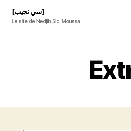
[سي نجيب]
Le site de Nedjib Sidi Moussa
Ext