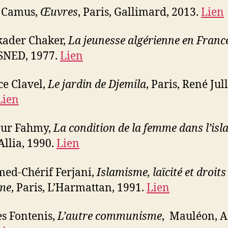
t Camus,
Œuvres
, Paris, Gallimard, 2013.
Lien
kader Chaker,
La jeunesse algérienne en Franc
 SNED, 1977.
Lien
e Clavel,
Le jardin de Djemila
, Paris, René Jul
Lien
ur Fahmy,
La condition de la femme dans l’is
Allia, 1990.
Lien
ed-Chérif Ferjani,
Islamisme, laïcité et droits
me
, Paris, L’Harmattan, 1991.
Lien
s Fontenis,
L’autre communisme
, Mauléon, A