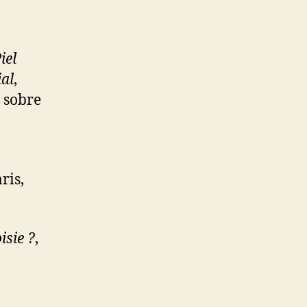
iel
ial
,
s sobre
aris,
isie ?
,