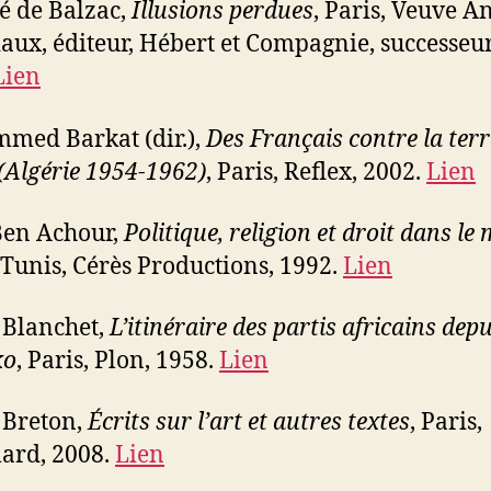
 de Balzac,
Illusions perdues
, Paris, Veuve A
aux, éditeur, Hébert et Compagnie, successeur
Lien
med Barkat (dir.),
Des Français contre la ter
 (Algérie 1954-1962)
, Paris, Reflex, 2002.
Lien
Ben Achour,
Politique, religion et droit dans l
 Tunis, Cérès Productions, 1992.
Lien
 Blanchet,
L’itinéraire des partis africains depu
ko
, Paris, Plon, 1958.
Lien
 Breton,
Écrits sur l’art et autres textes
, Paris,
ard, 2008.
Lien