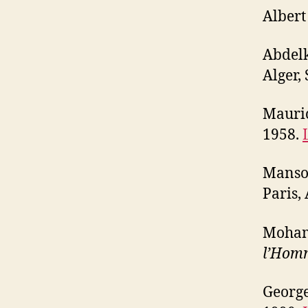
Alber
Abdel
Alger,
Mauric
1958.
Manso
Paris, 
Moham
l’Hom
George