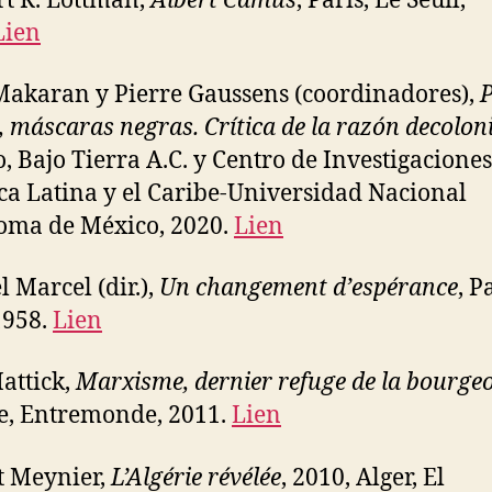
t R. Lottman,
Albert Camus
, Paris, Le Seuil,
Lien
akaran y Pierre Gaussens (coordinadores),
P
, máscaras negras. Crítica de la razón decolon
, Bajo Tierra A.C. y Centro de Investigacione
a Latina y el Caribe-Universidad Nacional
oma de México, 2020.
Lien
l Marcel (dir.),
Un changement d’espérance
, P
1958.
Lien
attick,
Marxisme, dernier refuge de la bourgeo
e, Entremonde, 2011.
Lien
t Meynier,
L’Algérie révélée
, 2010, Alger, El