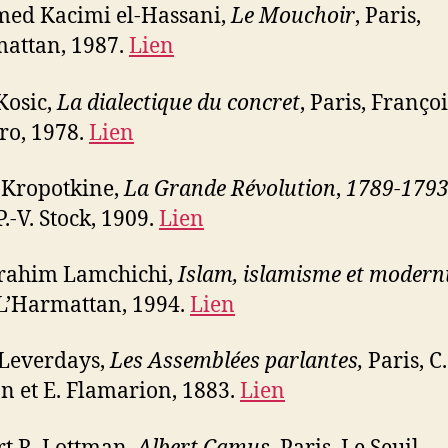
ed Kacimi el-Hassani,
Le Mouchoir
, Paris,
attan, 1987.
Lien
Kosic,
La dialectique du concret
, Paris, Françoi
ro, 1978.
Lien
 Kropotkine,
La Grande Révolution
,
1789-179
P.-V. Stock, 1909.
Lien
rahim Lamchichi,
Islam, islamisme et modern
 L’Harmattan, 1994.
Lien
Leverdays,
Les Assemblées parlantes,
Paris, C.
 et E. Flamarion, 1883.
Lien