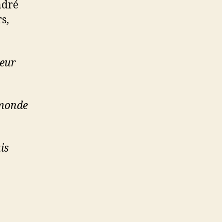
ndré
s,
reur
e monde
is