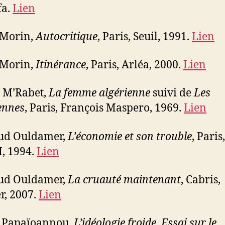
fa.
Lien
 Morin,
Autocritique
, Paris, Seuil, 1991.
Lien
 Morin,
Itinérance
, Paris, Arléa, 2000.
Lien
 M’Rabet,
La femme algérienne
suivi de
Les
ennes
, Paris, François Maspero, 1969.
Lien
ud Ouldamer,
L’économie et son trouble
, Paris,
, 1994.
Lien
ud Ouldamer,
La cruauté maintenant
, Cabris,
er, 2007.
Lien
s Papaïoannou,
L’idéologie froide
.
Essai sur le