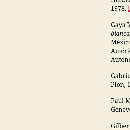
Herber
1978.
Gaya M
blanca
México
Améric
Autón
Gabrie
Plon, 
Paul M
Genèv
Gilber