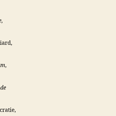
e
,
liard,
lam
,
 de
cratie,