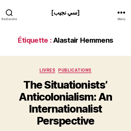
[سي نجيب]
Recherche
Menu
Étiquette :
Alastair Hemmens
Catégories
LIVRES
PUBLICATIONS
The Situationists’
Anticolonialism: An
P
Internationalist
a
r
Perspective
S
i