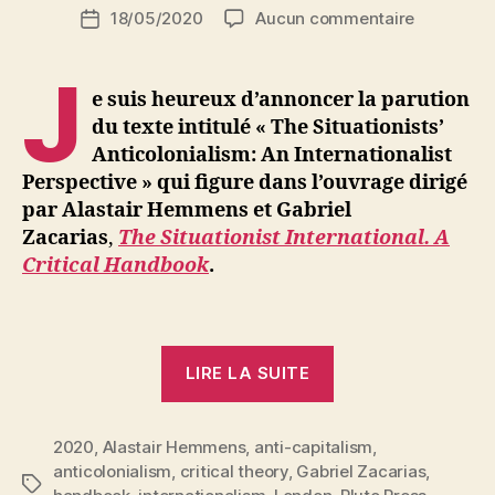
Auteur
sur
18/05/2020
Aucun commentaire
N
Date
de
The
e
de
l’article
Situationis
d
l’article
J
Anticoloni
ji
e suis heureux d’annoncer la parution
An
b
du texte intitulé « The Situationists’
Internation
Anticolonialism: An Internationalist
Perspecti
Perspective » qui figure dans l’ouvrage dirigé
par Alastair Hemmens et Gabriel
Zacarias
,
The Situationist International. A
Critical Handbook
.
« The
LIRE LA SUITE
Situationists’
Anticolonialism:
2020
,
Alastair Hemmens
,
anti-capitalism
An
,
anticolonialism
,
critical theory
,
Gabriel Zacarias
,
Internationalist
Étiquettes