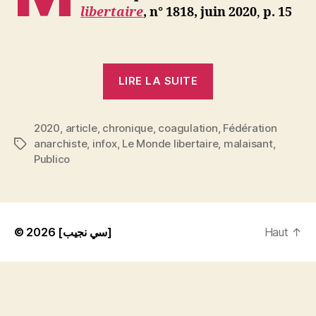
libertaire
, n° 1818, juin 2020
,
p. 15
« Infox »
LIRE LA SUITE
2020
,
article
,
chronique
,
coagulation
,
Fédération
anarchiste
,
infox
,
Le Monde libertaire
,
malaisant
,
Étiquettes
Publico
© 2026
[سي نجيب]
Haut
↑