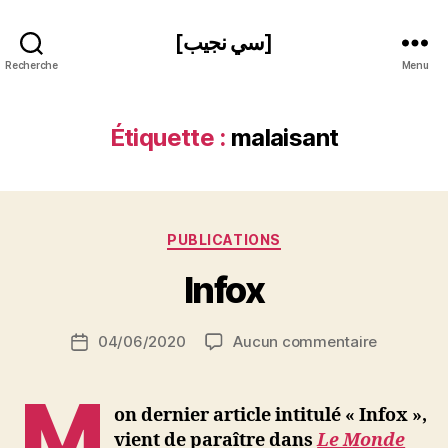
[سي نجيب]
Recherche
Menu
Étiquette :
malaisant
P
Catégories
PUBLICATIONS
a
r
Infox
S
i
Auteur
sur
04/06/2020
Aucun commentaire
N
Date
de
Infox
e
de
l’article
d
l’article
M
ji
on dernier article intitulé « Infox »,
b
vient de paraître dans
Le Monde