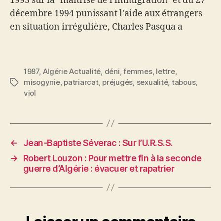
1993 sur la "maîtrise de l'immigration" et du 27
décembre 1994 punissant l'aide aux étrangers
en situation irrégulière, Charles Pasqua a
déclaré en substance que si les Français avaient
fui les…
1987
,
Algérie Actualité
,
déni
,
femmes
,
lettre
,
misogynie
,
patriarcat
,
préjugés
,
sexualité
,
tabous
,
Étiquettes
viol
←
Jean-Baptiste Séverac : Sur l’U.R.S.S.
→
Robert Louzon : Pour mettre fin à la seconde
guerre d’Algérie : évacuer et rapatrier