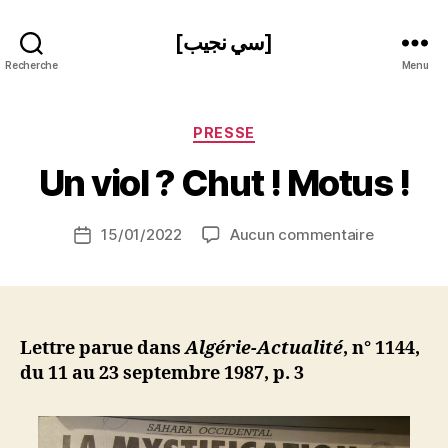
[سي نجيب]
Recherche
Menu
P
Catégories
PRESSE
a
r
Un viol ? Chut ! Motus !
S
i
Auteur
sur
15/01/2022
Aucun commentaire
N
Date
de
Un
e
de
l’article
viol
d
l’article
?
ji
Chut
b
!
Lettre parue dans
Algérie-Actualité
, n° 1144,
Motus
du 11 au 23 septembre 1987, p. 3
!