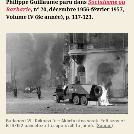
Philippe Guillaume paru dans
Socialisme ou
ils
Barbarie
, n° 20, décembre 1956-février 1957,
se
Volume IV (8e année)
,
p. 117-123.
sont
battus
Budapest VII. Rákóczi út – Akácfa utca sarok. Égő szovjet
BTR-152 páncélozott csapatszállító jármű. (
Source
)