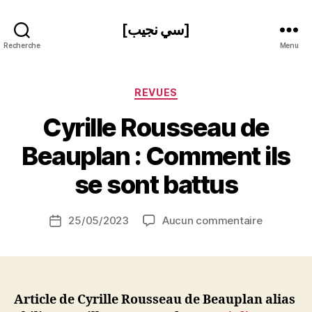
[سي نجيب]
Recherche
Menu
Catégories
REVUES
Cyrille Rousseau de
P
Beauplan : Comment ils
a
r
se sont battus
S
i
Auteur
sur
25/05/2023
Aucun commentaire
N
Date
de
Cyrille
e
de
l’article
Rousseau
d
l’article
de
ji
Beauplan
b
:
Article de Cyrille Rousseau de Beauplan alias
Comment