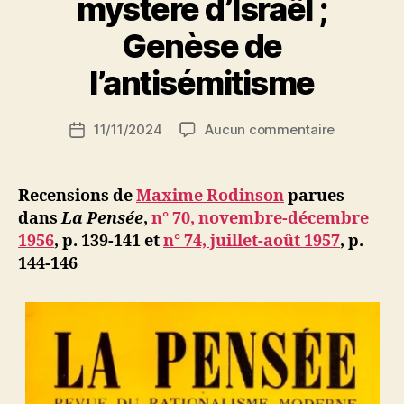
mystère d’Israël ;
P
Genèse de
a
r
l’antisémitisme
S
i
Auteur
sur
11/11/2024
Aucun commentaire
N
Date
de
Maxime
e
de
l’article
Rodinson
d
l’article
:
ji
Recensions de
Maxime Rodinson
parues
Antisémit
b
dans
La Pensée
,
n° 70, novembre-décembre
et
1956
, p. 139-141 et
n° 74, juillet-août 1957
, p.
mystère
144-146
d’Israël
;
Genèse
de
l’antisémit