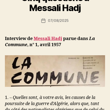
r
Messali Hadj
S
i
Auteur
07/08/2025
N
Date
de
e
de
l’article
d
l’article
ji
Interview de
Messali Hadj
parue dans
La
b
Commune
, n° 1, avril 1957
1. –
Quelles sont, à votre avis, les causes de la
poursuite de la guerre d’Algérie, alors que, tant
du côté des nationalistes algériens que de celui du