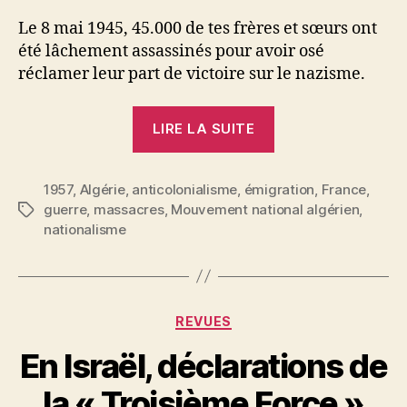
Le 8 mai 1945, 45.000 de tes frères et sœurs ont
été lâchement assassinés pour avoir osé
réclamer leur part de victoire sur le nazisme.
« MNA
LIRE LA SUITE
:
8
1957
,
Algérie
,
anticolonialisme
,
émigration
MAI
,
France
,
guerre
,
massacres
,
Mouvement national algérien
,
Étiquettes
1945
nationalisme
–
8
MAI
1957 »
Catégories
REVUES
P
En Israël, déclarations de
a
r
la « Troisième Force »