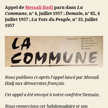
d
l’article
ji
Appel de
Messali Hadj
paru dans
La
b
Commune
, n° 4, juillet 1957 ;
Demain
, n° 82, 4
juillet 1957 ;
La Voix du Peuple
, n° 33, juillet
1957
Nous publions ci-après l’appel lancé par Messali
Hadj aux démocrates français.
Cet appel a été envoyé à notre confrère
Demain
.
Nous remercions cet hebdomadaire et son