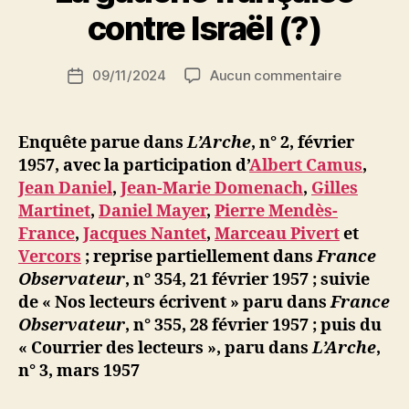
r
contre Israël (?)
S
i
Auteur
sur
09/11/2024
Aucun commentaire
N
Date
de
La
e
de
l’article
gauche
d
l’article
française
ji
Enquête parue dans
L’Arche
, n° 2, février
contre
b
1957,
avec la participation d’
Albert Camus
,
Israël
Jean Daniel
,
Jean-Marie Domenach
,
Gilles
(?)
Martinet
,
Daniel Mayer
,
Pierre Mendès-
France
,
Jacques Nantet
,
Marceau Pivert
et
Vercors
;
reprise partiellement dans
France
Observateur
, n° 354, 21 février 1957 ; suivie
de « Nos lecteurs écrivent » paru dans
France
Observateur
, n° 355, 28 février 1957
; puis du
« Courrier des lecteurs », paru dans
L’Arche
,
n° 3, mars 1957