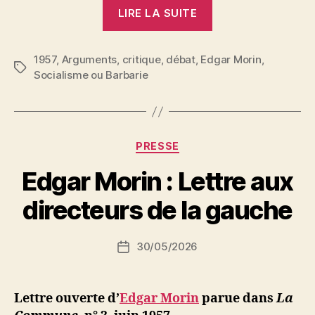
« Edgar
LIRE LA SUITE
Morin
:
1957
,
Arguments
,
critique
,
débat
,
Edgar Morin
Solécisme
,
Étiquettes
Socialisme ou Barbarie
ou
barbarisme »
Catégories
PRESSE
P
Edgar Morin : Lettre aux
a
r
directeurs de la gauche
S
i
Auteur
30/05/2026
N
Date
de
e
de
l’article
d
l’article
ji
Lettre ouverte d’
Edgar Morin
parue dans
La
b