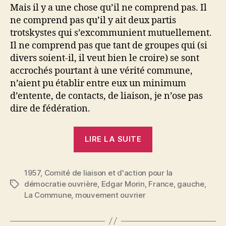
Mais il y a une chose qu’il ne comprend pas. Il
ne comprend pas qu’il y ait deux partis
trotskystes qui s’excommunient mutuellement.
Il ne comprend pas que tant de groupes qui (si
divers soient-il, il veut bien le croire) se sont
accrochés pourtant à une vérité commune,
n’aient pu établir entre eux un minimum
d’entente, de contacts, de liaison, je n’ose pas
dire de fédération.
« Edgar
LIRE LA SUITE
Morin
:
1957
,
Comité de liaison et d'action pour la
Lettre
démocratie ouvrière
,
Edgar Morin
,
France
,
gauche
,
Étiquettes
aux
La Commune
,
mouvement ouvrier
directeurs
de