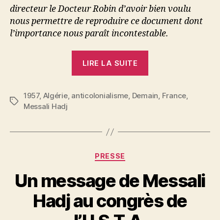
directeur le Docteur Robin d’avoir bien voulu
nous permettre de reproduire ce document dont
l’importance nous paraît incontestable.
« Un
LIRE LA SUITE
appel
de
1957
,
Algérie
,
anticolonialisme
,
Demain
Messali
,
France
,
Étiquettes
Messali Hadj
Hadj
à
la
démocratie
Catégories
PRESSE
française »
Un message de Messali
P
Hadj au congrès de
a
r