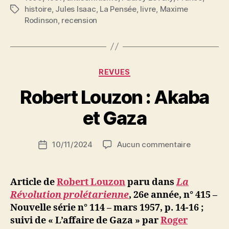
histoire
,
Jules Isaac
,
La Pensée
,
livre
,
Maxime
Étiquettes
et
Rodinson
,
recension
mystère
d’Israël
;
Genèse
Catégories
REVUES
de
P
Robert Louzon : Akaba
l’antisémitisme »
a
r
et Gaza
S
i
Auteur
sur
10/11/2024
Aucun commentaire
N
Date
de
Robert
e
de
l’article
Louzon
d
l’article
:
ji
Article de
Robert Louzon
paru dans
La
Akaba
b
Révolution prolétarienne
, 26e année, n° 415 –
et
Nouvelle série n° 114 – mars 1957, p. 14-16 ;
Gaza
suivi de « L’affaire de Gaza » par
Roger