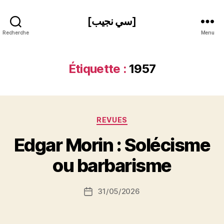
[سي نجيب]
Recherche
Menu
Étiquette :
1957
Catégories
REVUES
P
Edgar Morin : Solécisme
a
r
ou barbarisme
S
i
Auteur
31/05/2026
N
Date
de
e
de
l’article
d
l’article