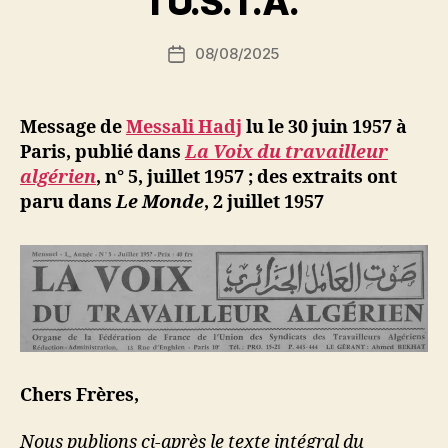
l’U.S.T.A.
S
i
Auteur
08/08/2025
N
Date
de
e
de
l’article
d
l’article
ji
Message de
Messali Hadj
lu le 30 juin 1957 à
b
Paris, publié dans
La Voix du travailleur
algérien
, n° 5, juillet 1957 ; des extraits ont
paru dans
Le Monde
, 2 juillet 1957
Chers Frères,
Nous publions ci-après le texte intégral du