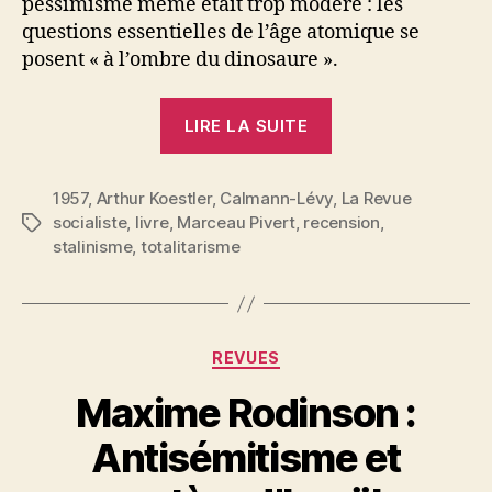
pessimisme même était trop modéré : les
questions essentielles de l’âge atomique se
posent « à l’ombre du dinosaure ».
« Marceau
LIRE LA SUITE
Pivert
:
1957
,
Arthur Koestler
,
Calmann-Lévy
Arthur
,
La Revue
socialiste
,
livre
,
Marceau Pivert
,
recension
,
Étiquettes
Koestler,
stalinisme
,
totalitarisme
L’ombre
du
dinosaure »
Catégories
REVUES
Maxime Rodinson :
Antisémitisme et