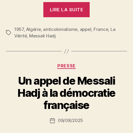
« Appel
LIRE LA SUITE
de
Messali
1957
,
Algérie
,
anticolonialisme
,
appel
Hadj
,
France
,
La
Étiquettes
Vérité
,
Messali Hadj
au
peuple
algérien »
Catégories
PRESSE
Un appel de Messali
P
Hadj à la démocratie
a
r
française
S
i
Auteur
09/08/2025
N
Date
de
e
de
l’article