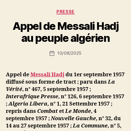
la
gauche »
Catégories
PRESSE
P
Appel de Messali Hadj
a
r
au peuple algérien
S
i
Auteur
10/08/2025
N
Date
de
e
de
l’article
d
l’article
ji
Appel de
Messali Hadj
du 1er septembre 1957
b
diffusé sous forme de tract ; paru dans
La
Vérité
, n° 467, 5 septembre 1957 ;
Interafrique Presse
, n° 126, 6 septembre 1957
;
Algeria Libera
, n° 1, 21 Settembre 1957 ;
repris dans
Combat
et
Le Monde
, 4
septembre 1957
;
Nouvelle Gauche
, n° 32, du
14 au 27 septembre 1957 ;
La Commune
, n° 5,