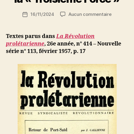
S
i
Auteur
sur
16/11/2024
Aucun commentaire
N
Date
de
En
e
de
l’article
Israël,
d
l’article
déclaratio
ji
Textes parus dans
La Révolution
de
b
prolétarienne
, 26e année, n° 414 – Nouvelle
la
série n° 113, février 1957, p. 17
«
Troisième
Force
»