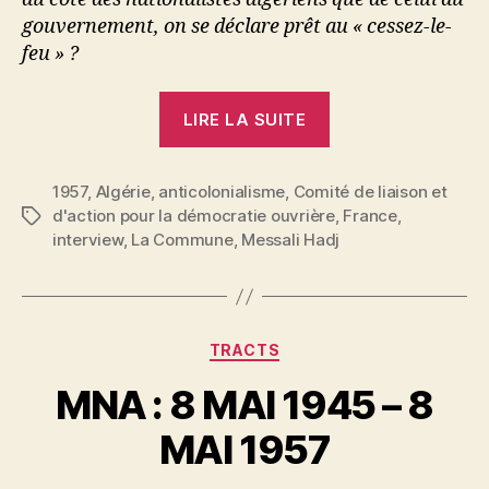
gouvernement, on se déclare prêt au « cessez-le-
feu » ?
« Cinq
LIRE LA SUITE
questions
à
1957
,
Algérie
,
anticolonialisme
,
Comité de liaison et
Messali
d'action pour la démocratie ouvrière
,
France
,
Étiquettes
Hadj »
interview
,
La Commune
,
Messali Hadj
Catégories
TRACTS
P
MNA : 8 MAI 1945 – 8
a
r
MAI 1957
S
i