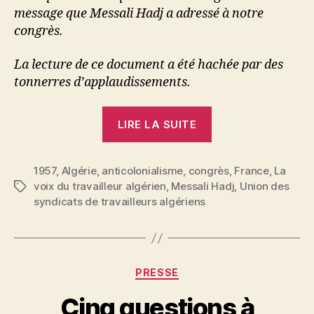
message que Messali Hadj a adressé à notre
congrès.
La lecture de ce document a été hachée par des
tonnerres d’applaudissements.
« Un
LIRE LA SUITE
message
de
1957
,
Algérie
,
anticolonialisme
,
congrès
Messali
,
France
,
La
voix du travailleur algérien
,
Messali Hadj
,
Union des
Étiquettes
Hadj
syndicats de travailleurs algériens
au
congrès
de
l’U.S.T.A. »
Catégories
PRESSE
P
Cinq questions à
a