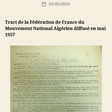
Auteur
20/05/2025
N
Date
de
e
de
l’article
d
l’article
ji
Tract de la Fédération de France du
b
Mouvement National Algérien diffusé en mai
1957