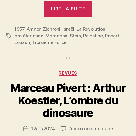
« En
LIRE LA SUITE
Israël,
déclarations
1957
,
Amnon Zichroni
,
Israël
,
La Révolution
de
prolétarienne
,
Mordechai Stein
,
Palestine
,
Robert
Étiquettes
la
Louzon
,
Troisième Force
«
Troisième
Force
» »
Catégories
REVUES
Marceau Pivert : Arthur
P
Koestler, L’ombre du
a
r
dinosaure
S
i
Auteur
sur
12/11/2024
Aucun commentaire
N
Date
de
Marceau
e
de