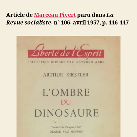
l’article
Pivert
d
l’article
:
ji
Article de
Marceau Pivert
paru dans
La
Arthur
b
Revue socialiste
, n° 106, avril 1957, p. 446-447
Koestler,
L’ombre
du
dinosaure