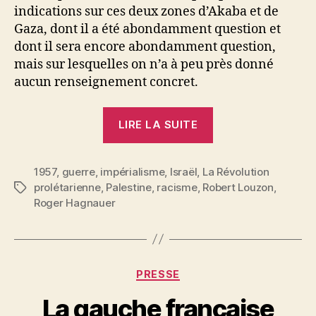
indications sur ces deux zones d’Akaba et de
Gaza, dont il a été abondamment question et
dont il sera encore abondamment question,
mais sur lesquelles on n’a à peu près donné
aucun renseignement concret.
« Robert
LIRE LA SUITE
Louzon
:
1957
,
guerre
,
impérialisme
,
Israël
,
La Révolution
Akaba
prolétarienne
,
Palestine
,
racisme
,
Robert Louzon
,
Étiquettes
et
Roger Hagnauer
Gaza »
Catégories
PRESSE
P
La gauche française
a