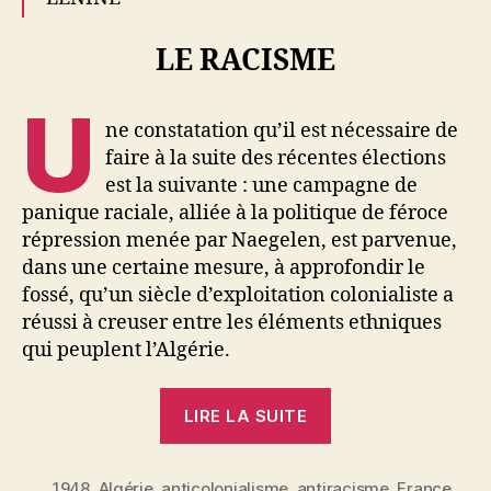
LE RACISME
U
ne constatation qu’il est nécessaire de
faire à la suite des récentes élections
est la suivante : une campagne de
panique raciale, alliée à la politique de féroce
répression menée par Naegelen, est parvenue,
dans une certaine mesure, à approfondir le
fossé, qu’un siècle d’exploitation colonialiste a
réussi à creuser entre les éléments ethniques
qui peuplent l’Algérie.
« Le
LIRE LA SUITE
racisme,
arme
1948
,
Algérie
,
anticolonialisme
,
antiracisme
des
,
France
,