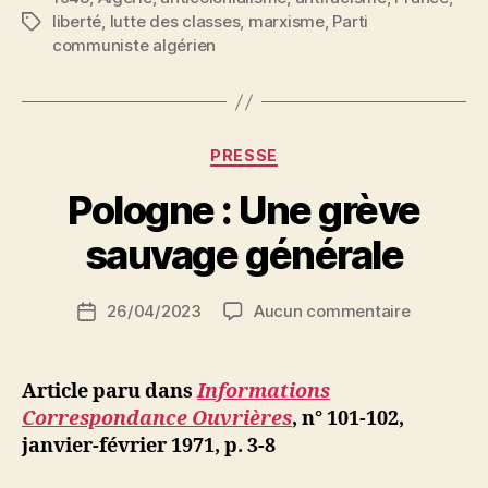
liberté
,
lutte des classes
,
marxisme
,
Parti
Étiquettes
exploiteurs »
communiste algérien
Catégories
PRESSE
P
Pologne : Une grève
a
r
sauvage générale
S
i
Auteur
sur
26/04/2023
Aucun commentaire
N
Date
de
Pologne
e
de
l’article
:
d
l’article
Une
ji
Article paru dans
Informations
grève
b
Correspondance Ouvrières
, n° 101-102,
sauvage
janvier-février 1971, p. 3-8
générale