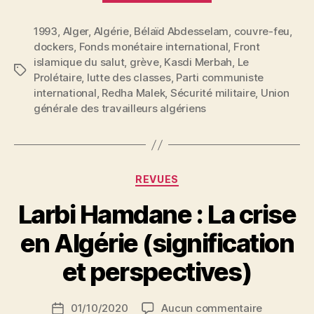
crise
1993
,
Alger
,
Algérie
,
Bélaïd Abdesselam
économique,
,
couvre-feu
,
dockers
,
Fonds monétaire international
,
Front
répression
islamique du salut
,
grève
,
Kasdi Merbah
,
Le
et
Étiquettes
Prolétaire
,
lutte des classes
,
Parti communiste
explosion
international
,
Redha Malek
,
Sécurité militaire
,
Union
sociale »
générale des travailleurs algériens
Catégories
REVUES
Larbi Hamdane : La crise
P
en Algérie (signification
a
r
et perspectives)
S
i
Auteur
sur
01/10/2020
Aucun commentaire
N
Date