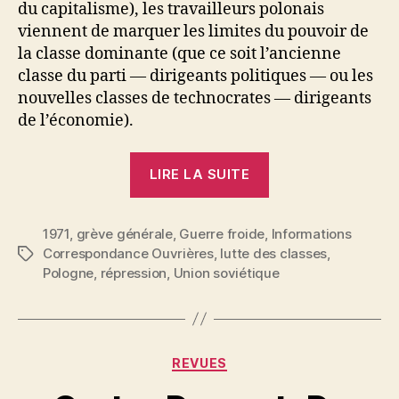
du capitalisme), les travailleurs polonais
viennent de marquer les limites du pouvoir de
la classe dominante (que ce soit l’ancienne
classe du parti — dirigeants politiques — ou les
nouvelles classes de technocrates — dirigeants
de l’économie).
« Pologne
LIRE LA SUITE
:
Une
1971
,
grève générale
,
Guerre froide
,
grève
Informations
Correspondance Ouvrières
,
lutte des classes
,
Étiquettes
sauvage
Pologne
,
répression
,
Union soviétique
générale »
Catégories
REVUES