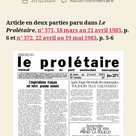
sur
31/12/2020
Aucun commentaire
N
Date
de
Sur
e
de
l’article
la
d
l’article
revendica
ji
Article en deux parties paru dans
Le
des
b
Prolétaire
,
n° 371, 18 mars au 21 avril 1983
, p.
libertés
6 et
n° 372
,
22 avril au 19 mai 1983
, p. 5-6
démocrati
en
Algérie