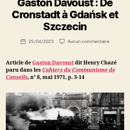
Gaston Davoust : De
P
Cronstadt à Gdańsk et
a
r
Szczecin
S
i
Auteur
sur
25/04/2023
Aucun commentaire
N
Date
de
Gaston
e
de
l’article
Davoust
d
l’article
:
ji
Article de
Gaston Davoust
dit Henry Chazé
De
b
paru dans les
Cahiers du Communisme de
Cronstadt
Conseils
, n° 8, mai 1971, p. 3-14
à
Gdańsk
et
Szczecin