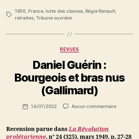
1956
,
France
,
lutte des classes
,
Régie Renault
,
Étiquettes
retraites
,
Tribune ouvrière
Catégories
REVUES
Daniel Guérin :
P
Bourgeois et bras nus
a
r
(Gallimard)
S
i
Auteur
sur
14/07/2022
Aucun commentaire
N
Date
de
Daniel
e
de
l’article
Guérin
d
l’article
:
ji
Recension parue dans
La Révolution
Bourgeois
b
prolétarienne
, n° 24 (325), mars 1949, p. 27-28