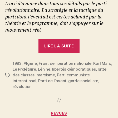
tracé d’avance dans tous ses détails par le parti
révolutionnaire. La stratégie et la tactique du
parti dont l’éventail est certes délimité par la
théorie et le programme, doit s’appuyer sur le
mouvement
réel
.
« Sur
LIRE LA SUITE
la
revendication
1983
,
Algérie
,
Front de libération nationale
des
,
Karl Marx
,
Le Prolétaire
,
Lénine
,
libertés démocratiques
,
lutte
libertés
des classes
,
marxisme
,
Parti communiste
Étiquettes
démocratiques
international
,
Parti de l'avant-garde socialiste
,
en
révolution
Algérie »
Catégories
REVUES