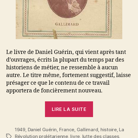
Le livre de Daniel Guérin, qui vient après tant
d’ouvrages, écrits la plupart du temps par des
historiens de métier, ne ressemble à aucun
autre. Le titre même, fortement suggestif, laisse
présager ce que le contenu de ce travail
apportera de foncièrement nouveau.
« Daniel
LIRE LA SUITE
Guérin
:
1949
,
Daniel Guérin
,
France
,
Gallimard
Bourgeois
,
histoire
,
La
Révolution prolétarienne
,
livre
,
lutte des classes
,
Étiquettes