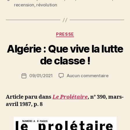
et
recension
,
révolution
bras
nus
(Gallimard) »
Catégories
PRESSE
P
Algérie : Que vive la lutte
a
r
de classe !
S
i
Auteur
sur
09/01/2021
Aucun commentaire
N
Date
de
Algérie
e
de
l’article
:
d
l’article
Que
ji
Article paru dans
Le Prolétaire
, n° 390, mars-
vive
b
avril 1987, p. 8
la
lutte
de
classe