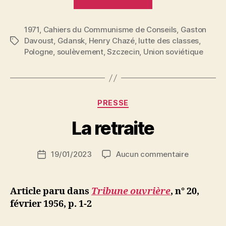
Davoust
:
1971
,
Cahiers du Communisme de Conseils
De
,
Gaston
Davoust
,
Gdansk
,
Henry Chazé
,
lutte des classes
,
Étiquettes
Cronstadt
Pologne
,
soulèvement
,
Szczecin
,
Union soviétique
à
Gdańsk
et
Szczecin »
P
Catégories
PRESSE
a
r
La retraite
S
i
Auteur
sur
19/01/2023
Aucun commentaire
N
Date
de
La
e
de
l’article
retraite
d
l’article
ji
Article paru dans
Tribune ouvrière
,
n° 20,
b
février 1956, p. 1-2