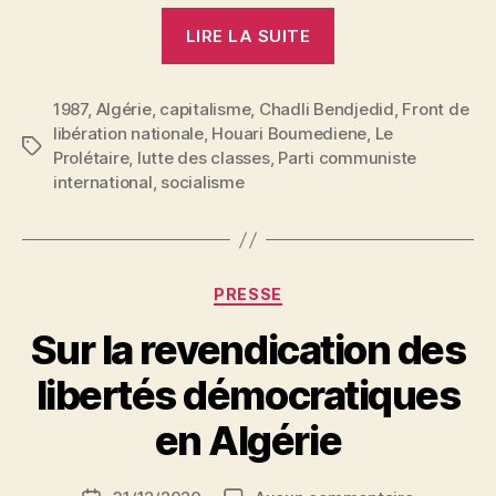
« Algérie
LIRE LA SUITE
:
Que
1987
,
Algérie
,
capitalisme
,
Chadli Bendjedid
vive
,
Front de
libération nationale
,
Houari Boumediene
,
Le
la
Étiquettes
Prolétaire
,
lutte des classes
,
Parti communiste
lutte
international
,
socialisme
de
classe
! »
Catégories
PRESSE
Sur la revendication des
P
libertés démocratiques
a
r
en Algérie
S
i
Auteur