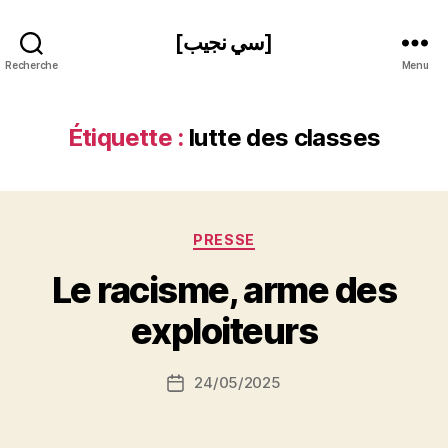
[سي نجيب]
Recherche
Menu
Étiquette :
lutte des classes
Catégories
PRESSE
P
Le racisme, arme des
a
r
exploiteurs
S
i
Auteur
24/05/2025
N
Date
de
e
de
l’article
d
l’article