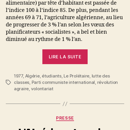
alimentaire) par tête d’habitant est passée de
l’indice 100 à l’indice 85. De plus, pendant les
années 69 à 71, l’agriculture algérienne, au lieu
de progresser de 3 % l’an selon les vœux des
planificateurs « socialistes », a bel et bien
diminué au rythme de 1 % l’an.
« En
LIRE LA SUITE
Algérie,
«
1977
,
Algérie
,
étudiants
,
Le Prolétaire
révolution
,
lutte des
classes
,
Parti communiste international
,
révolution
Étiquettes
agraire
agraire
,
volontariat
»
et
volontariat »
Catégories
PRESSE