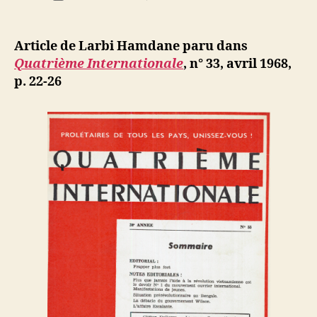
de
Larbi
e
de
l’article
Hamdane
d
l’article
:
ji
Article de Larbi Hamdane paru dans
La
b
Quatrième Internationale
, n° 33, avril 1968,
crise
p. 22-26
en
Algérie
(significat
et
perspectiv