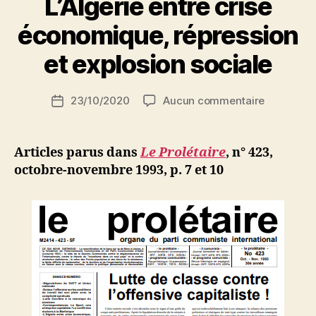
L’Algérie entre crise
P
économique, répression
a
r
et explosion sociale
S
i
Auteur
sur
23/10/2020
Aucun commentaire
N
Date
de
L’Algérie
e
de
l’article
entre
d
l’article
crise
ji
Articles parus dans
Le Prolétaire
, n° 423,
économiq
b
octobre-novembre 1993, p. 7
et 10
répressio
et
explosion
sociale