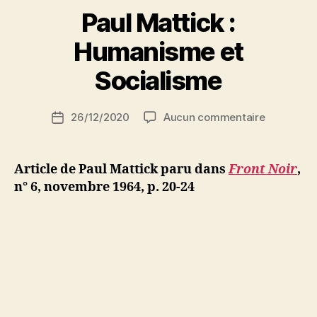
Paul Mattick :
P
Humanisme et
a
r
Socialisme
S
i
Auteur
sur
26/12/2020
Aucun commentaire
N
Date
de
Paul
e
de
l’article
Mattick
d
l’article
:
ji
Article de Paul Mattick paru dans
Front Noir
,
Humanis
b
n° 6, novembre 1964, p. 20-24
et
Socialism