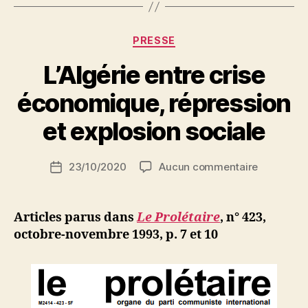
Catégories
PRESSE
L’Algérie entre crise
P
économique, répression
a
r
et explosion sociale
S
i
Auteur
sur
23/10/2020
Aucun commentaire
N
Date
de
L’Algérie
e
de
l’article
entre
d
l’article
crise
ji
Articles parus dans
Le Prolétaire
, n° 423,
économiq
b
octobre-novembre 1993, p. 7
et 10
répressio
et
explosion
sociale