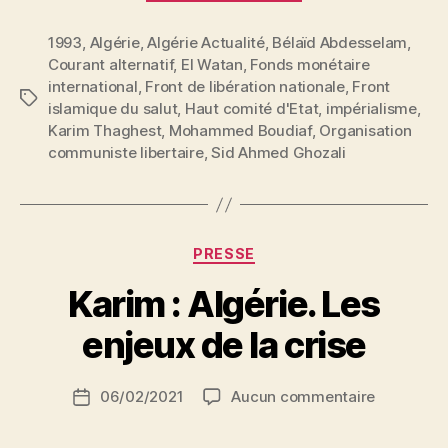
:
1993
,
Algérie
,
Algérie Actualité
,
Bélaïd Abdesselam
Algérie.
,
Courant alternatif
,
El Watan
,
Fonds monétaire
Normalisation
international
,
Front de libération nationale
,
Front
et
Étiquettes
islamique du salut
,
Haut comité d'Etat
,
impérialisme
,
logique
Karim Thaghest
,
Mohammed Boudiaf
,
Organisation
coloniale »
communiste libertaire
,
Sid Ahmed Ghozali
Catégories
PRESSE
P
Karim : Algérie. Les
a
r
enjeux de la crise
S
i
Auteur
sur
06/02/2021
Aucun commentaire
N
Date
de
Karim
e
de
l’article
:
d
l’article