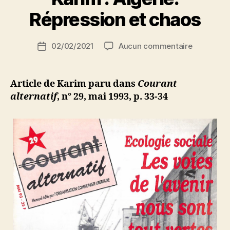
a
r
Répression et chaos
S
i
Auteur
sur
02/02/2021
Aucun commentaire
N
Date
de
Karim
e
de
l’article
:
d
l’article
Algérie.
ji
Article de Karim paru dans
Courant
Répressio
b
alternatif
, n° 29, mai 1993, p. 33-34
et
chaos