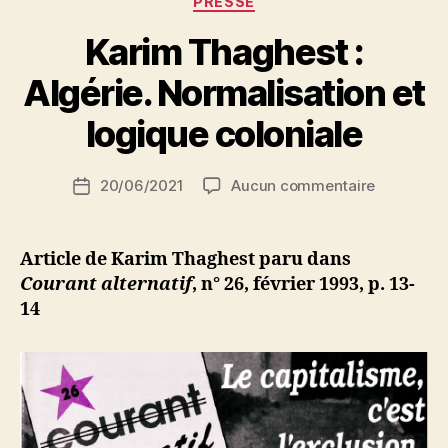
PRESSE
Karim Thaghest :
P
Algérie. Normalisation et
a
r
logique coloniale
S
i
Auteur
sur
20/06/2021
Aucun commentaire
N
Date
de
Karim
e
de
l’article
Thaghest
d
l’article
:
ji
Article de Karim Thaghest paru dans
Algérie.
b
Courant alternatif
, n° 26, février 1993, p. 13-
Normalisa
14
et
logique
coloniale