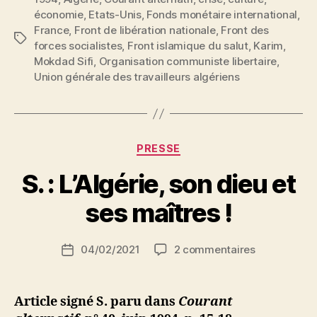
Les
économie
,
Etats-Unis
,
Fonds monétaire international
,
enjeux
France
,
Front de libération nationale
,
Front des
de
Étiquettes
forces socialistes
,
Front islamique du salut
,
Karim
,
la
Mokdad Sifi
,
Organisation communiste libertaire
,
crise »
Union générale des travailleurs algériens
Catégories
PRESSE
P
S. : L’Algérie, son dieu et
a
r
ses maîtres !
S
i
Auteur
sur
04/02/2021
2 commentaires
N
Date
de
S.
e
de
l’article
:
d
l’article
L’Algérie,
ji
Article signé S. paru dans
Courant
son
b