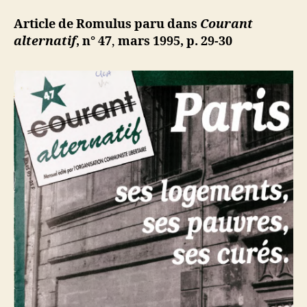
:
d
l’article
Algérie.
ji
Article de Romulus paru dans
Courant
Chez
b
alternatif
,
n° 47
,
mars 1995, p. 29-30
les
saigneurs