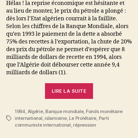
Hélas ! la reprise économique est hésitante et
au lieu de monter, le prix du pétrole a plongé :
dès lors l’Etat algérien courrait à la faillite.
Selon les chiffres de la Banque Mondiale, alors
qu’en 1993 le paiement de la dette a absorbé
75% des recettes à l’exportation, la chute de 20%
des prix du pétrole ne permet d’espérer que 8
milliards de dollars de recette en 1994, alors
que l’Algérie doit débourser cette année 9,4
milliards de dollars (1).
« L’Algérie
LIRE LA SUITE
après
les
1994
,
Algérie
,
Banque mondiale
,
Fonds monétaire
accords
international
,
islamisme
,
Le Prolétaire
,
Parti
Étiquettes
avec
communiste international
,
répression
le
FMI »