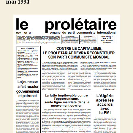
mai 1994
avec
le
FMI