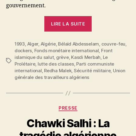
gouvernement.
« L’Algérie
LIRE LA SUITE
entre
crise
1993
,
Alger
,
Algérie
,
Bélaïd Abdesselam
économique,
,
couvre-feu
,
dockers
,
Fonds monétaire international
,
Front
répression
islamique du salut
,
grève
,
Kasdi Merbah
,
Le
et
Étiquettes
Prolétaire
,
lutte des classes
,
Parti communiste
explosion
international
,
Redha Malek
,
Sécurité militaire
,
Union
sociale »
générale des travailleurs algériens
Catégories
PRESSE
P
Chawki Salhi : La
a
r
tragédie algérienne