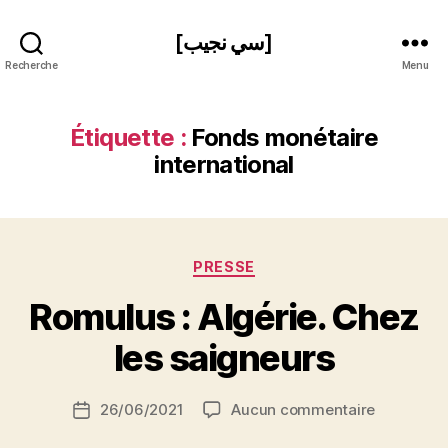
[سي نجيب]
Recherche
Menu
Étiquette :
Fonds monétaire
international
Catégories
PRESSE
P
Romulus : Algérie. Chez
a
r
les saigneurs
S
i
Auteur
sur
26/06/2021
Aucun commentaire
N
Date
de
Romulus
e
de
l’article