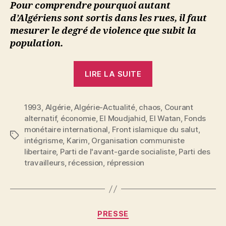
Pour comprendre pourquoi autant
d’Algériens sont sortis dans les rues, il faut
mesurer le degré de violence que subit la
population.
« Karim
LIRE LA SUITE
:
Algérie.
1993
,
Algérie
,
Algérie-Actualité
,
chaos
Répression
,
Courant
alternatif
,
économie
,
El Moudjahid
,
El Watan
,
Fonds
et
monétaire international
,
Front islamique du salut
,
chaos »
Étiquettes
intégrisme
,
Karim
,
Organisation communiste
libertaire
,
Parti de l'avant-garde socialiste
,
Parti des
travailleurs
,
récession
,
répression
Catégories
PRESSE