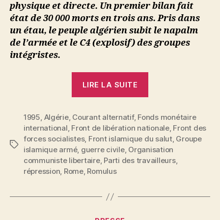
physique et directe. Un premier bilan fait
état de 30 000 morts en trois ans. Pris dans
un étau, le peuple algérien subit le napalm
de l’armée et le C4 (explosif) des groupes
intégristes.
« Romulus
LIRE LA SUITE
:
Algérie.
1995
,
Algérie
,
Courant alternatif
,
Fonds monétaire
Chez
international
,
Front de libération nationale
,
Front des
les
forces socialistes
,
Front islamique du salut
,
Groupe
saigneurs »
Étiquettes
islamique armé
,
guerre civile
,
Organisation
communiste libertaire
,
Parti des travailleurs
,
répression
,
Rome
,
Romulus
Catégories