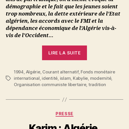
démographie et le fait que les jeunes soient
trop nombreux, la dette extérieure de l’Etat
algérien, les accords avec le FMI et la
dépendance économique de l’Algérie vis-à-
vis de l’Occident…
« S.
LIRE LA SUITE
:
L’Algérie,
1994
,
Algérie
,
Courant alternatif
,
Fonds monétaire
son
international
,
identité
,
islam
,
Kabylie
,
modernité
,
Étiquettes
dieu
Organisation communiste libertaire
,
tradition
et
ses
maîtres
! »
Catégories
PRESSE
P
Karim : Algérie.