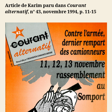
Algérie.
ji
Article de Karim paru dans
Courant
Les
b
alternatif
, n° 43, novembre 1994, p. 11-15
enjeux
de
la
crise