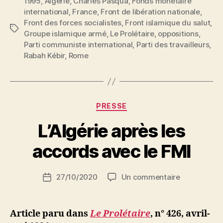
1995
,
Algérie
,
Charles Pasqua
,
Fonds monétaire
d’Algérie,
international
,
France
,
Front de libération nationale
,
l’exigence
Front des forces socialistes
,
Front islamique du salut
,
de
Étiquettes
Groupe islamique armé
,
Le Prolétaire
,
oppositions
,
l’unité
Parti communiste international
,
Parti des travailleurs
,
prolétarienne »
Rabah Kébir
,
Rome
Catégories
PRESSE
P
L’Algérie après les
a
r
accords avec le FMI
S
i
Auteur
sur
27/10/2020
Un commentaire
N
Date
de
L’Algérie
e
de
l’article
après
d
l’article
les
ji
Article paru dans
Le Prolétaire
, n° 426, avril-
accords
b