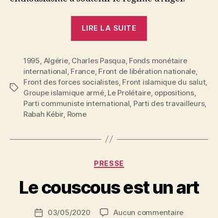
« Devant
LIRE LA SUITE
les
événements
1995
,
Algérie
,
Charles Pasqua
,
Fonds monétaire
d’Algérie,
international
,
France
,
Front de libération nationale
,
l’exigence
Front des forces socialistes
,
Front islamique du salut
,
de
Étiquettes
Groupe islamique armé
,
Le Prolétaire
,
oppositions
,
l’unité
Parti communiste international
,
Parti des travailleurs
,
prolétarienne »
Rabah Kébir
,
Rome
P
Catégories
PRESSE
a
r
Le couscous est un art
S
i
Auteur
sur
03/05/2020
Aucun commentaire
N
Date