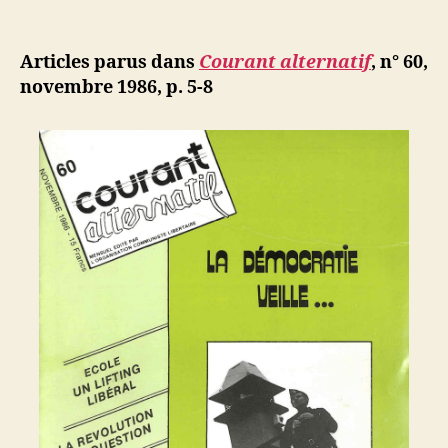
de
Le
e
de
l’article
couscous
d
l’article
est
ji
Articles parus dans
Courant alternatif
, n° 60,
un
b
novembre 1986, p. 5-8
art