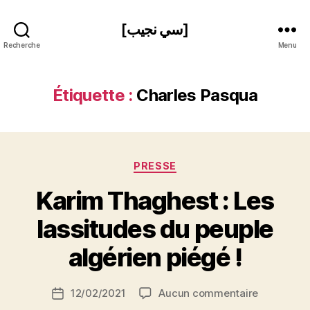
[سي نجيب]
Recherche
Menu
Étiquette :
Charles Pasqua
Catégories
PRESSE
Karim Thaghest : Les
P
lassitudes du peuple
a
r
algérien piégé !
S
i
Auteur
sur
12/02/2021
Aucun commentaire
N
Date
de
Karim
e
de