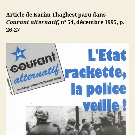
l’article
Thaghest
d
l’article
:
ji
Article de Karim Thaghest paru dans
Les
b
Courant alternatif
, n° 54, décembre 1995, p.
lassitudes
26-27
du
peuple
algérien
piégé
!