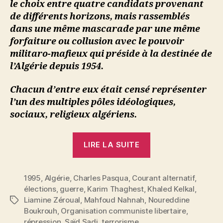
le choix entre quatre candidats provenant
de différents horizons, mais rassemblés
dans une même mascarade par une même
forfaiture ou collusion avec le pouvoir
militaro-mafieux qui préside à la destinée de
l’Algérie depuis 1954.
Chacun d’entre eux était censé représenter
l’un des multiples pôles idéologiques,
sociaux, religieux algériens.
« Karim
LIRE LA SUITE
Thaghest
:
1995
,
Algérie
,
Charles Pasqua
,
Courant alternatif
Les
,
élections
,
guerre
,
Karim Thaghest
,
Khaled Kelkal
,
lassitudes
Liamine Zéroual
,
Mahfoud Nahnah
,
Noureddine
Étiquettes
du
Boukrouh
,
Organisation communiste libertaire
,
peuple
répression
,
Saïd Sadi
,
terrorisme