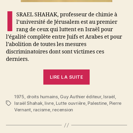
I
SRAEL SHAHAK, professeur de chimie à
l’université de Jérusalem est au premier
rang de ceux qui luttent en Israël pour
l’égalité complète entre Juifs et Arabes et pour
l’abolition de toutes les mesures
discriminatoires dont sont victimes ces
derniers.
« Pierre
LIRE LA SUITE
Vernant
:
1975
,
droits humains
,
Guy Authier éditeur
« Le
,
Israël
,
Israël Shahak
,
livre
,
Lutte ouvrière
,
Palestine
,
Pierre
Étiquettes
racisme
Vernant
,
racisme
,
recension
de
l’Etat
d’Israël »,