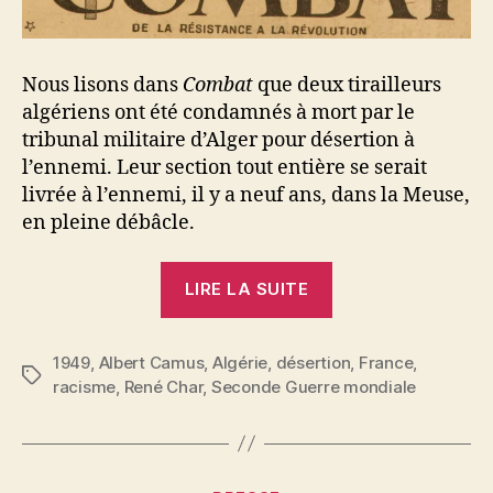
Nous lisons dans
Combat
que deux tirailleurs
algériens ont été condamnés à mort par le
tribunal militaire d’Alger pour désertion à
l’ennemi. Leur section tout entière se serait
livrée à l’ennemi, il y a neuf ans, dans la Meuse,
en pleine débâcle.
« Albert
LIRE LA SUITE
Camus
et
1949
,
Albert Camus
,
Algérie
,
désertion
René
,
France
,
Étiquettes
racisme
,
René Char
,
Seconde Guerre mondiale
Char
:
Seuls
les