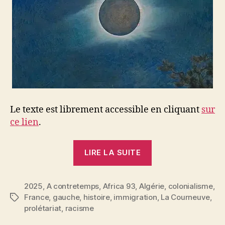
Le texte est librement accessible en cliquant
sur
ce lien
.
« Un
LIRE LA SUITE
siècle
de
2025
,
A contretemps
,
Africa 93
,
Algérie
racisme
,
colonialisme
,
France
,
gauche
,
histoire
,
immigration
,
La Courneuve
,
Étiquettes
anti-
prolétariat
,
racisme
algérien »