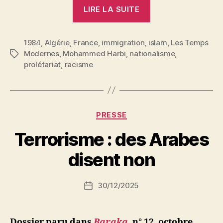
« Mohammed
LIRE LA SUITE
Harbi
:
1984
,
Algérie
,
France
,
immigration
,
islam
Les
,
Les Temps
Modernes
,
Mohammed Harbi
,
nationalisme
,
Étiquettes
immigrés
prolétariat
,
racisme
maghrébins
entre
le
passé
Catégories
PRESSE
et
P
Terrorisme : des Arabes
l’avenir »
a
r
disent non
S
i
Auteur
30/12/2025
N
Date
de
e
de
l’article
d
l’article
ji
Dossier paru dans
Baraka
, n° 12, octobre