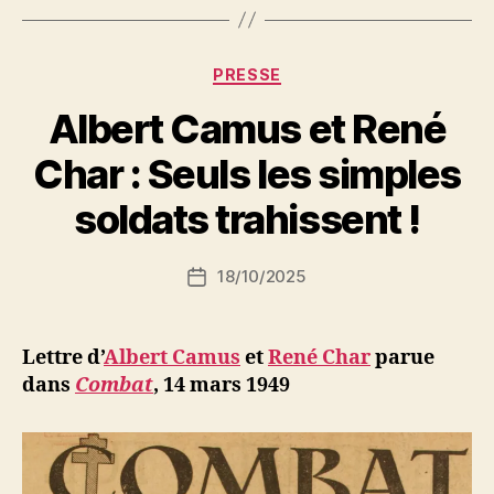
Catégories
PRESSE
Albert Camus et René
P
Char : Seuls les simples
a
r
soldats trahissent !
S
i
Auteur
18/10/2025
N
Date
de
e
de
l’article
d
l’article
ji
Lettre d’
Albert Camus
et
René Char
parue
b
dans
Combat
,
14 mars 1949