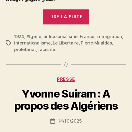
« Pierre
LIRE LA SUITE
Mualdès
:
1924
,
Algérie
,
anticolonialisme
,
France
« Bicots »
,
immigration
,
internationalisme
,
Le Libertaire
,
Pierre Mualdès
,
Étiquettes
et
prolétariat
,
racisme
lutte
de
classes »
Catégories
PRESSE
P
Yvonne Suiram : A
a
r
propos des Algériens
S
i
Auteur
14/10/2025
N
Date
de
e
de
l’article