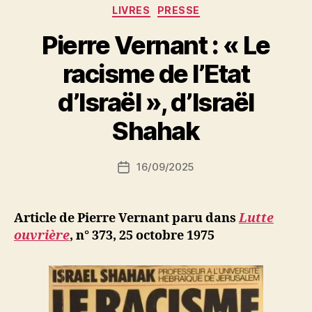
attise
Catégories
LIVRES
PRESSE
la
Pierre Vernant : « Le
haine
des
racisme de l’Etat
races »
P
d’Israël », d’Israël
a
r
Shahak
S
i
Auteur
16/09/2025
N
Date
de
e
de
l’article
d
l’article
ji
Article de Pierre Vernant paru dans
Lutte
b
ouvrière
,
n° 373, 25 octobre 1975