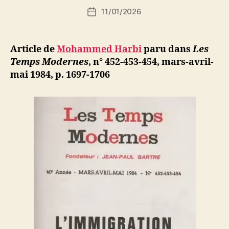
i
Auteur
11/01/2026
N
Date
de
e
de
l’article
d
l’article
ji
Article de
Mohammed Harbi
paru dans
Les
b
Temps Modernes
, n° 452-453-454, mars-avril-
mai 1984, p. 1697-1706