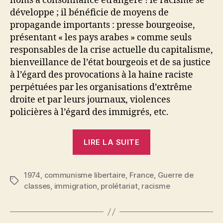
noms à consonnance étrangère ! le racisme se
développe ; il bénéficie de moyens de
propagande importants : presse bourgeoise,
présentant « les pays arabes » comme seuls
responsables de la crise actuelle du capitalisme,
bienveillance de l’état bourgeois et de sa justice
à l’égard des provocations à la haine raciste
perpétuées par les organisations d’extrême
droite et par leurs journaux, violences
policières à l’égard des immigrés, etc.
« Contre
LIRE LA SUITE
le
racisme,
1974
,
communisme libertaire
,
France
auto-
,
Guerre de
Étiquettes
classes
,
immigration
,
prolétariat
,
racisme
organisation
de
la