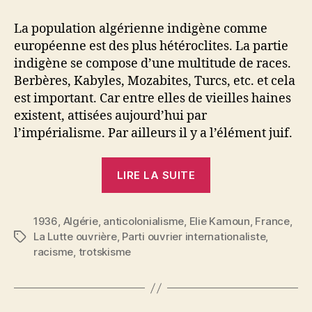
La population algérienne indigène comme
européenne est des plus hétéroclites. La partie
indigène se compose d’une multitude de races.
Berbères, Kabyles, Mozabites, Turcs, etc. et cela
est important. Car entre elles de vieilles haines
existent, attisées aujourd’hui par
l’impérialisme. Par ailleurs il y a l’élément juif.
« Elie
LIRE LA SUITE
Kamoun
:
1936
,
Algérie
,
anticolonialisme
,
Elie Kamoun
Notre
,
France
,
La Lutte ouvrière
,
Parti ouvrier internationaliste
,
Étiquettes
enquête
racisme
,
trotskisme
en
Algérie.
L’impérialisme