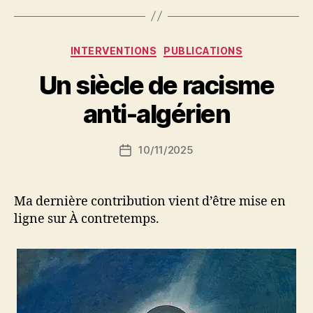
Catégories
INTERVENTIONS
PUBLICATIONS
P
Un siècle de racisme
a
r
anti-algérien
S
i
Auteur
10/11/2025
N
Date
de
e
de
l’article
d
l’article
ji
Ma dernière contribution vient d’être mise en
b
ligne sur À contretemps.