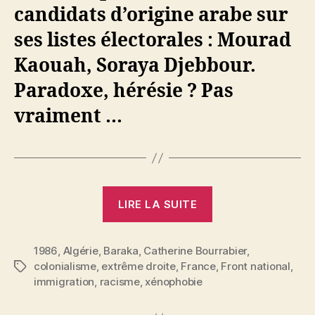
candidats d’origine arabe sur
ses listes électorales : Mourad
Kaouah, Soraya Djebbour.
Paradoxe, hérésie ? Pas
vraiment …
« Catherine
LIRE LA SUITE
Bourrabier
:
1986
,
Algérie
,
Baraka
,
Catherine Bourrabier
Les
,
colonialisme
,
extrême droite
,
France
,
Front national
,
Étiquettes
Arabes
immigration
,
racisme
,
xénophobie
du
Front