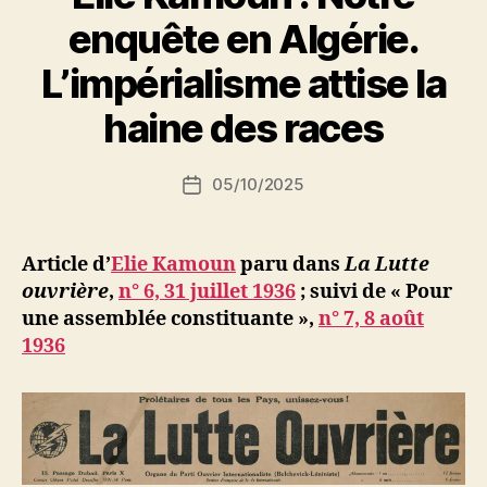
enquête en Algérie.
P
L’impérialisme attise la
a
r
haine des races
S
i
Auteur
05/10/2025
N
Date
de
e
de
l’article
d
l’article
ji
Article d’
Elie Kamoun
paru dans
La Lutte
b
ouvrière
,
n° 6, 31 juillet 1936
;
suivi de « Pour
une assemblée constituante »,
n° 7, 8 août
1936