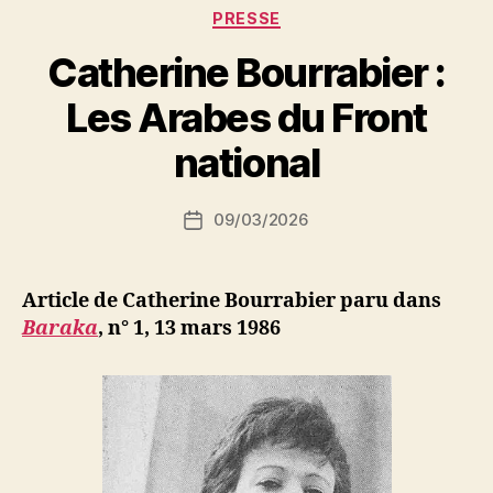
Catégories
PRESSE
Catherine Bourrabier :
P
Les Arabes du Front
a
r
national
S
i
Auteur
09/03/2026
N
Date
de
e
de
l’article
d
l’article
ji
Article de Catherine Bourrabier paru dans
b
Baraka
,
n° 1, 13 mars 1986