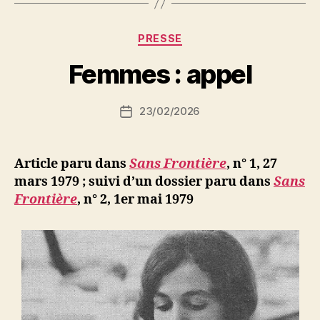
national »
P
Catégories
PRESSE
a
r
Femmes : appel
S
i
Auteur
23/02/2026
N
Date
de
e
de
l’article
d
l’article
ji
Article paru dans
Sans Frontière
, n° 1, 27
b
mars 1979 ; suivi d’un dossier paru dans
Sans
Frontière
, n° 2, 1er mai 1979