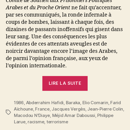
Comité de Soutien aux Prisonniers Politiques
Arabes et du Proche Orient
ne fait qu’accentuer,
par ses communiqués, la ronde infernale à
coups de bombes, laissant à chaque fois, des
dizaines de passants inoffensifs qui gisent dans
leur sang. Une des conséquences les plus
évidentes de ces attentats aveugles est de
noircir davantage encore l’image des Arabes,
de parmi l’opinion française, aux yeux de
l’opinion internationale.
« Terrorisme
LIRE LA SUITE
:
des
1986
,
Abderrahim Hafidi
,
Baraka
,
Elio Comarin
Arabes
,
Farid
Aïchoune
,
France
,
Jacques Vergès
,
Jean-Pierre Colin
,
disent
Étiquettes
Macodou N'Diaye
,
Méjid Amar Daboussi
,
Philippe
non »
Larue
,
racisme
,
terrorisme