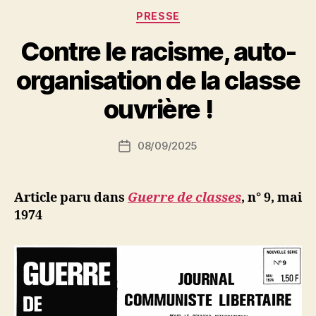
d’Israël
Catégories
PRESSE
Shahak »
Contre le racisme, auto-
P
organisation de la classe
a
r
ouvrière !
S
i
Auteur
08/09/2025
N
Date
de
e
de
l’article
d
l’article
ji
Article paru dans
Guerre de classes
, n° 9, mai
b
1974