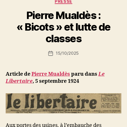
Catégories
PRESSE
simples
Pierre Mualdès :
soldats
trahissent
P
« Bicots » et lutte de
! »
a
r
classes
S
i
Auteur
15/10/2025
N
Date
de
e
de
l’article
d
l’article
ji
Article de
Pierre Mualdès
paru dans
Le
b
Libertaire
, 5 septembre 1924
Aux portes des usines, à l’embauche des