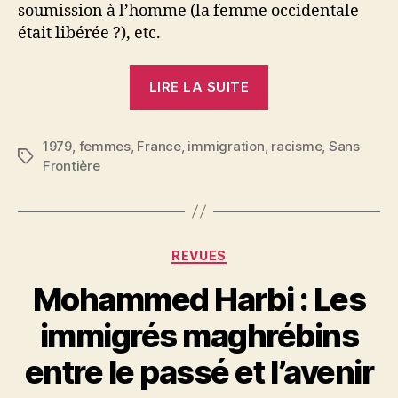
soumission à l’homme (la femme occidentale
était libérée ?), etc.
« Femmes
LIRE LA SUITE
:
appel »
1979
,
femmes
,
France
,
immigration
,
racisme
,
Sans
Étiquettes
Frontière
Catégories
REVUES
Mohammed Harbi : Les
P
immigrés maghrébins
a
r
entre le passé et l’avenir
S