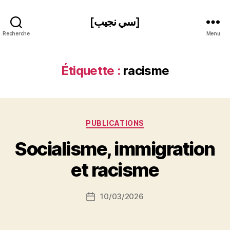
[سي نجيب]
Recherche
Menu
Étiquette :
racisme
Catégories
PUBLICATIONS
P
Socialisme, immigration
a
r
et racisme
S
i
Auteur
10/03/2026
N
Date
de
e
de
l’article
d
l’article