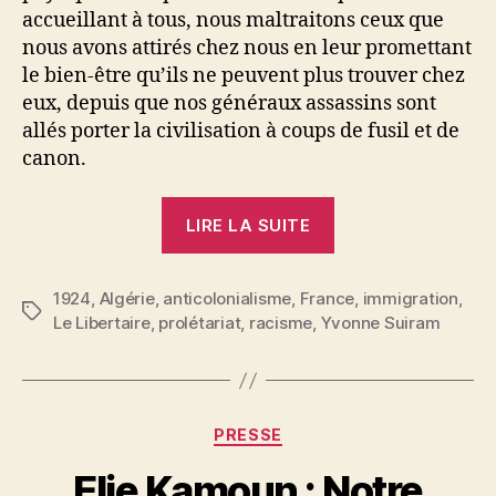
accueillant à tous, nous maltraitons ceux que
nous avons attirés chez nous en leur promettant
le bien-être qu’ils ne peuvent plus trouver chez
eux, depuis que nos généraux assassins sont
allés porter la civilisation à coups de fusil et de
canon.
« Yvonne
LIRE LA SUITE
Suiram
:
1924
,
Algérie
,
anticolonialisme
,
France
A
,
immigration
,
Étiquettes
Le Libertaire
,
prolétariat
,
racisme
,
Yvonne Suiram
propos
des
Algériens »
Catégories
PRESSE
Elie Kamoun : Notre