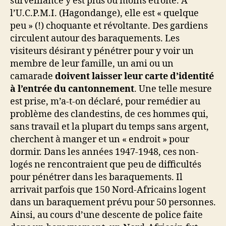
surveillance y est plus ou moins étroite. A
l’U.C.P.M.I. (Hagondange), elle est « quelque
peu » (!) choquante et révoltante. Des gardiens
circulent autour des baraquements. Les
visiteurs désirant y pénétrer pour y voir un
membre de leur famille, un ami ou un
camarade
doivent laisser leur carte d’identité
à l’entrée du cantonnement
. Une telle mesure
est prise, m’a-t-on déclaré, pour remédier au
problème des clandestins, de ces hommes qui,
sans travail et la plupart du temps sans argent,
cherchent à manger et un « endroit » pour
dormir. Dans les années 1947-1948, ces non-
logés ne rencontraient que peu de difficultés
pour pénétrer dans les baraquements. Il
arrivait parfois que 150 Nord-Africains logent
dans un baraquement prévu pour 50 personnes.
Ainsi, au cours d’une descente de police faite