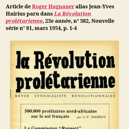
prolétaire
Article de
Roger Hagnauer
alias Jean-Yves
Nord-
Hairius paru dans
La Révolution
Africains
prolétarienne
,
23e année, n° 382, Nouvelle
sur
série
n° 81, mars 1954, p. 1-4
le
sol
français