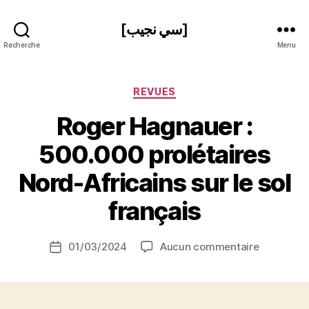
[سي نجيب]
Recherche
Menu
Catégories
REVUES
Roger Hagnauer :
500.000 prolétaires
P
Nord-Africains sur le sol
a
r
français
S
i
Auteur
sur
01/03/2024
Aucun commentaire
N
Date
de
Roger
e
de
l’article
Hagnauer
d
l’article
:
ji
500.000
b