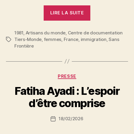
« La
LIRE LA SUITE
parole
aux
1981
,
Artisans du monde
,
Centre de documentation
femmes »
Tiers-Monde
,
femmes
,
France
,
immigration
,
Sans
Étiquettes
Frontière
Catégories
PRESSE
P
Fatiha Ayadi : L’espoir
a
r
d’être comprise
S
i
Auteur
18/02/2026
N
Date
de
e
de
l’article
d
l’article