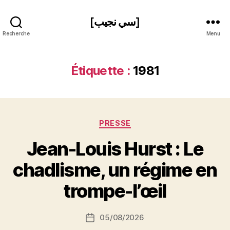
[سي نجيب]
Recherche
Menu
Étiquette :
1981
Catégories
PRESSE
Jean-Louis Hurst : Le
P
chadlisme, un régime en
a
r
trompe-l’œil
S
i
Auteur
05/08/2026
N
Date
de
e
de