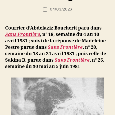
i
Auteur
04/03/2026
N
Date
de
e
de
l’article
d
l’article
ji
Courrier d’Abdelaziz Boucherit paru dans
b
Sans Frontière
, n° 18, semaine du 4 au 10
avril 1981 ; suivi de la réponse de Madeleine
Pestre parue dans
Sans Frontière
, n° 20,
semaine du 18 au 24 avril 1981 ; puis celle de
Sakina B. parue dans
Sans Frontière
,
n° 26,
semaine du 30 mai au 5 juin 1981