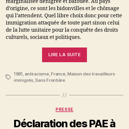
marginalisée dénigrée et bafouée. Au pays
d’origine, ce sont les bidonvilles et le chômage
qui l’attendent. Quel libre choix donc pour cette
immigration attaquée de toute part sinon celui
de la lutte unitaire pour la conquête des droits
culturels, sociaux et politiques.
« Les
LIRE LA SUITE
associations
immigrées
1981
,
antiracisme
,
France
,
Maison des travailleurs
tirent
Étiquettes
immigrés
,
Sans Frontière
le
signal
d’alarme »
Catégories
PRESSE
Déclaration des PAE à