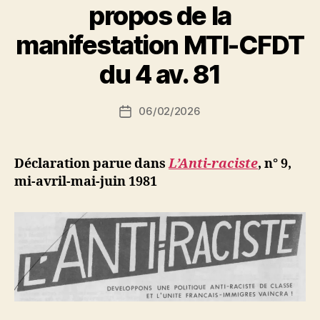
propos de la
P
manifestation MTI-CFDT
a
r
du 4 av. 81
S
i
Auteur
06/02/2026
N
Date
de
e
de
l’article
d
l’article
ji
Déclaration parue dans
L’Anti-raciste
, n° 9,
b
mi-avril-mai-juin 1981