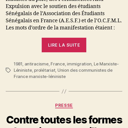
Expulsion avec le soutien des étudiants
Sénégalais de l’Association des Étudiants
Sénégalais en France (A.E.S.F.) et de l’O.C.F.M.L.
Les mots d’ordre de la manifestation étaient :
« Manifestation(s
LIRE LA SUITE
MARAIS-
BARBES
1981
,
antiracisme
,
France
,
immigration
pour
,
Le Marxiste-
Léniniste
,
prolétariat
,
Union des communistes de
Étiquettes
l’unité
France marxiste-léniniste
contre
tous
les
racismes »
Catégories
PRESSE
Contre toutes les formes