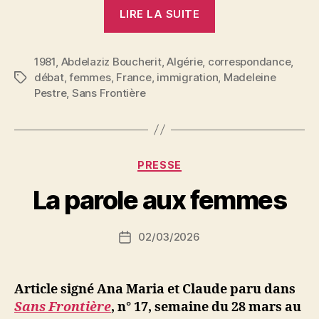
« L’espoir
LIRE LA SUITE
de
transmettre
1981
,
Abdelaziz Boucherit
,
Algérie
,
correspondance
le
,
débat
,
femmes
,
France
,
immigration
,
Madeleine
Étiquettes
message
Pestre
,
Sans Frontière
? »
P
Catégories
PRESSE
a
r
La parole aux femmes
S
i
Auteur
02/03/2026
N
Date
de
e
de
l’article
d
l’article
ji
Article signé Ana Maria et Claude paru dans
b
Sans Frontière
, n° 17, semaine du 28 mars au