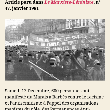
ji
Article paru dans
Le Marxiste-Léniniste
, n°
b
47, janvier 1981
Samedi 13 Décembre, 600 personnes ont
manifesté du Marais à Barbès contre le racisme
et l’antisémitisme à l’appel des organisations
maoïstes du pôle, des Permanences Anti-