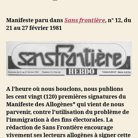
de
e
de
l’article
d
l’article
ji
Manifeste paru dans
Sans frontière
, n° 12, du
b
21 au 27 février 1981
A l’heure où nous bouclons, nous publions
les cent vingt (120) premières signatures du
Manifeste des Allogènes* qui vient de nous
parvenir, contre l’utilisation du problème de
l’immigration à des fins électorales. La
rédaction de Sans Frontière encourage
vivement ses lecteurs allogènes à signer cette