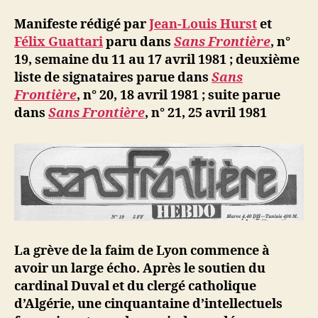
d
l’article
ji
Manifeste rédigé par
Jean-Louis Hurst
et
b
Félix Guattari
paru dans
Sans Frontière
, n°
19, semaine du 11 au 17 avril 1981
; deuxième
liste de signataires parue dans
Sans
Frontière
, n° 20, 18 avril 1981
; suite parue
dans
Sans Frontière
, n° 21, 25 avril 1981
La grève de la faim de Lyon commence à
avoir un large écho. Après le soutien du
cardinal Duval et du clergé catholique
d’Algérie, une cinquantaine d’intellectuels