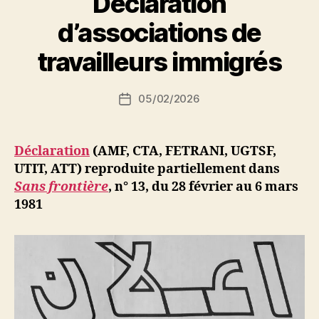
Déclaration
du
P
d’associations de
4
a
r
travailleurs immigrés
av.
S
81 »
i
Auteur
05/02/2026
N
Date
de
e
de
l’article
d
l’article
ji
Déclaration
(AMF, CTA, FETRANI, UGTSF,
b
UTIT, ATT) reproduite partiellement dans
Sans frontière
,
n° 13, du 28 février au 6 mars
1981