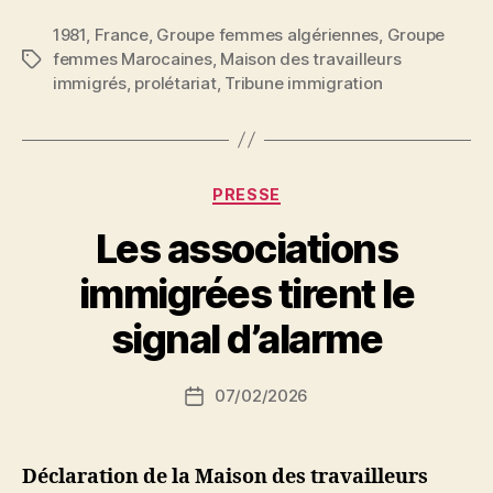
Communiqué
1981
,
France
,
Groupe femmes algériennes
de
,
Groupe
femmes Marocaines
,
Maison des travailleurs
Étiquettes
presse »
immigrés
,
prolétariat
,
Tribune immigration
Catégories
PRESSE
Les associations
P
immigrées tirent le
a
r
signal d’alarme
S
i
Auteur
07/02/2026
N
Date
de
e
de
l’article
d
l’article
ji
Déclaration de la Maison des travailleurs