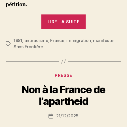
pétition.
« Le
LIRE LA SUITE
manifeste
des
1981
,
antiracisme
,
France
,
immigration
allogènes »
,
manifeste
,
Étiquettes
Sans Frontière
Catégories
PRESSE
P
Non à la France de
a
r
l’apartheid
S
i
Auteur
21/12/2025
N
Date
de
e
de
l’article