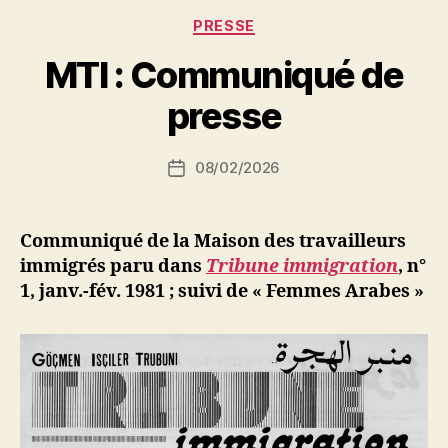
Catégories
PRESSE
P
MTI : Communiqué de
a
r
presse
S
i
Auteur
08/02/2026
N
Date
de
e
de
l’article
d
l’article
ji
Communiqué de la Maison des travailleurs
b
immigrés paru dans
Tribune immigration
, n°
1, janv.-fév. 1981
; suivi de « Femmes Arabes »