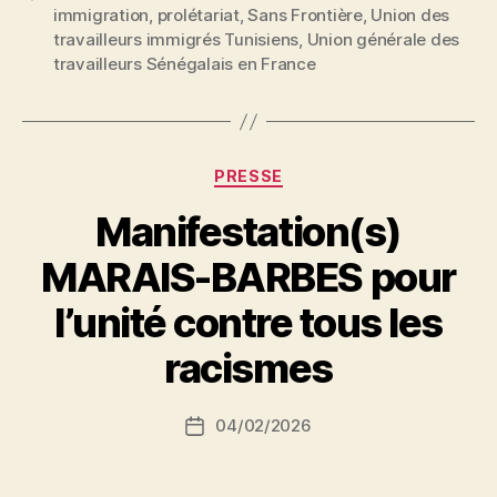
immigration
,
prolétariat
,
Sans Frontière
,
Union des
travailleurs immigrés Tunisiens
,
Union générale des
travailleurs Sénégalais en France
Catégories
PRESSE
Manifestation(s)
MARAIS-BARBES pour
P
l’unité contre tous les
a
r
racismes
S
i
Auteur
04/02/2026
N
Date
de
e
de
l’article
d
l’article