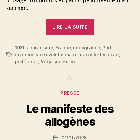
d’usage. Un bulldozer participe activement au
saccage.
« Contre
LIRE LA SUITE
toutes
les
1981
,
antiracisme
,
France
,
immigration
formes
,
Parti
communiste révolutionnaire marxiste-léniniste
,
Étiquettes
de
prolétariat
,
Vitry-sur-Seine
racisme,
travailleurs
français,
travailleurs
Catégories
PRESSE
immigrés
P
Le manifeste des
même
a
combat
r
allogènes
! »
S
i
Auteur
01/01/2026
N
Date