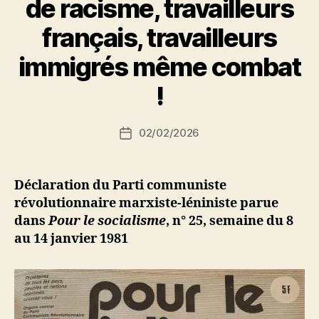
de racisme, travailleurs
français, travailleurs
P
immigrés même combat
a
r
!
S
i
Auteur
02/02/2026
N
Date
de
e
de
l’article
d
l’article
ji
Déclaration du Parti communiste
b
révolutionnaire marxiste-léniniste parue
dans
Pour le socialisme
,
n° 25, semaine du 8
au 14 janvier 1981