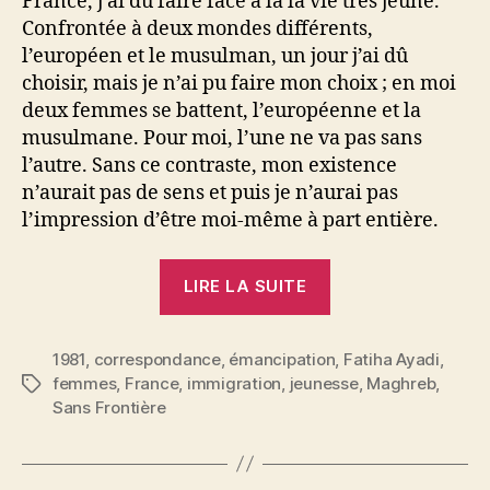
France, j’ai dû faire face à la la vie très jeune.
Confrontée à deux mondes différents,
l’européen et le musulman, un jour j’ai dû
choisir, mais je n’ai pu faire mon choix ; en moi
deux femmes se battent, l’européenne et la
musulmane. Pour moi, l’une ne va pas sans
l’autre. Sans ce contraste, mon existence
n’aurait pas de sens et puis je n’aurai pas
l’impression d’être moi-même à part entière.
« Fatiha
LIRE LA SUITE
Ayadi
:
1981
,
correspondance
,
émancipation
L’espoir
,
Fatiha Ayadi
,
femmes
,
France
,
immigration
,
jeunesse
,
Maghreb
,
Étiquettes
d’être
Sans Frontière
comprise »