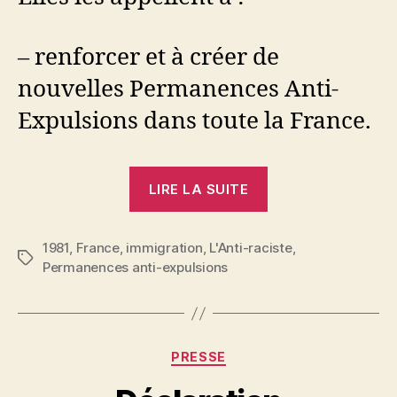
– renforcer et à créer de
nouvelles Permanences Anti-
Expulsions dans toute la France.
« Déclaration
LIRE LA SUITE
des
PAE
1981
,
France
,
immigration
,
L'Anti-raciste
à
,
Étiquettes
Permanences anti-expulsions
propos
de
la
manifestation
Catégories
PRESSE
MTI-
CFDT