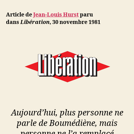
l’article
d
l’article
ji
Article de
Jean-Louis Hurst
paru
b
dans
Libération
, 30 novembre 1981
Aujourd’hui, plus personne ne
parle de Boumédiène, mais
personne ne l’a remplacé