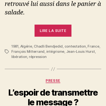
retrouvé lui aussi dans le panier à
salade.
« Jean-
LIRE LA SUITE
Louis
Hurst
1981
,
Algérie
,
Chadli Bendjedid
,
contestation
:
,
France
,
François Mitterrand
,
intégrisme
,
Jean-Louis Hurst
,
Étiquettes
Le
libération
,
répression
chadlisme,
un
régime
en
Catégories
PRESSE
trompe-
P
L’espoir de transmettre
l’œil »
a
r
le message ?
S