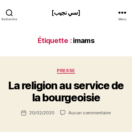
[سي نجيب]
Recherche
Menu
Étiquette :
imams
Catégories
PRESSE
P
La religion au service de
a
r
la bourgeoisie
S
i
Auteur
sur
20/02/2020
Aucun commentaire
N
Date
de
La
e
de
l’article
religion
d
l’article
au