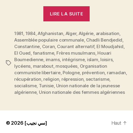
« Islam
LIRE LA SUITE
et
socialisme
1981
,
1984
,
Afghanistan
,
Alger
,
Algérie
étatique,
,
arabisation
,
Assemblée populaire communale
,
Chadli Bendjedid
,
un
Constantine
,
Coran
,
Courant alternatif
,
El Moudjahid
,
difficile
El Oued
,
fanatisme
,
Frères musulmans
,
Houari
équilibre
Boumedienne
,
imams
,
intégrisme
,
islam
,
loisirs
,
Étiquettes
:
lycéens
,
marabout
,
mosquées
,
Organisation
communiste libertaire
,
Pologne
,
prévention
,
ramadan
,
l’Algérie »
récupération
,
religion
,
répression
,
sectarisme
,
socialisme
,
Tunisie
,
Union nationale de la jeunesse
algérienne
,
Union nationale des femmes algériennes
© 2026
[سي نجيب]
Haut
↑