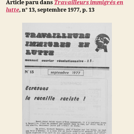
ji
Article paru dans
Travailleurs immigrés en
service
b
lutte
, n° 13, septembre 1977, p. 13
de
la
bourgeois