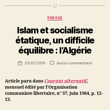
bourgeoisie »
Catégories
PRESSE
Islam et socialisme
P
étatique, un difficile
a
r
équilibre : l’Algérie
S
i
Auteur
sur
23/07/2018
Aucun commentaire
N
Date
de
Islam
e
de
l’article
et
d
l’article
socialism
ji
Article paru dans
Courant alternatif
,
étatique,
b
mensuel édité par l’Organisation
un
communiste libertaire, n° 37, juin 1984, p. 12-
difficile
13.
équilibre
: