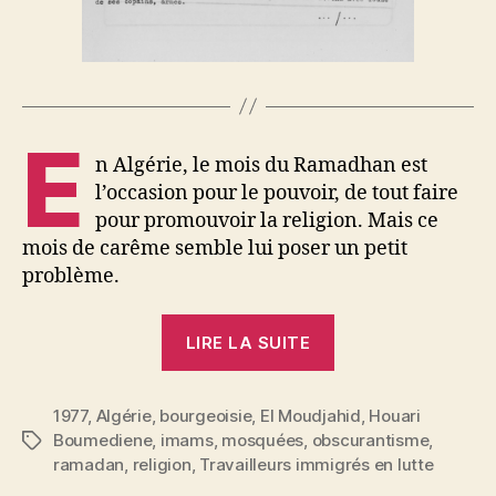
E
n Algérie, le mois du Ramadhan est
l’occasion pour le pouvoir, de tout faire
pour promouvoir la religion. Mais ce
mois de carême semble lui poser un petit
problème.
« La
LIRE LA SUITE
religion
au
1977
,
Algérie
,
bourgeoisie
,
El Moudjahid
service
,
Houari
Boumediene
,
imams
,
mosquées
,
obscurantisme
,
Étiquettes
de
ramadan
,
religion
,
Travailleurs immigrés en lutte
la