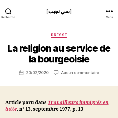
[سي نجيب]
Recherche
Menu
Catégories
PRESSE
P
La religion au service de
a
r
la bourgeoisie
S
i
Auteur
sur
20/02/2020
Aucun commentaire
N
Date
de
La
e
de
l’article
religion
d
l’article
au
ji
service
b
de
Article paru dans
Travailleurs immigrés en
la
lutte
, n° 13, septembre 1977, p. 13
bourgeois