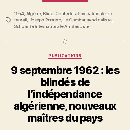
:
1954
,
Algérie
,
Blida
,
Confédération nationale du
L’antifascisme
travail
,
Joseph Romero
,
Le Combat syndicaliste
,
Étiquettes
en
Solidarité Internationale Antifasciste
Algérie »
Catégories
PUBLICATIONS
9 septembre 1962 : les
blindés de
l’indépendance
P
algérienne, nouveaux
a
r
maîtres du pays
S
i
Auteur