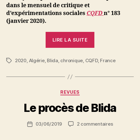
cité
dans le mensuel de critique et
du
d’expérimentations sociales
CQFD
n° 183
moudjahid
(janvier 2020).
près
de
Blida
« Chroniques
LIRE LA SUITE
algériennes
:
2020
,
Algérie
,
Blida
,
chronique
,
CQFD
La
,
France
Étiquettes
cité
du
moudjahid,
P
Catégories
REVUES
près
a
de
r
Le procès de Blida
S
Blida »
i
Auteur
sur
03/06/2019
2 commentaires
N
Date
de
Le
e
de
l’article
procès
d
l’article