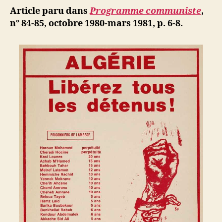
de
ji
Article paru dans
Programme communiste
,
Blida
b
n° 84-85, octobre 1980-mars 1981, p. 6-8.