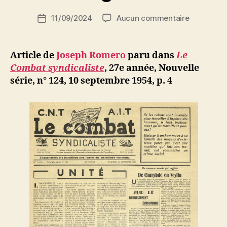
National
i
Auteur
Algérien »
sur
11/09/2024
Aucun commentaire
N
Date
de
Joseph
e
de
l’article
Romero
d
l’article
:
ji
Article de
Joseph Romero
paru dans
Le
L’antifasc
b
Combat syndicaliste
,
27e année, Nouvelle
en
série, n° 124, 10 septembre 1954, p. 4
Algérie