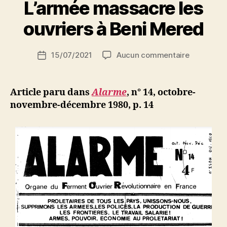
L’armée massacre les
maîtres
a
du
r
ouvriers à Beni Mered
pays »
S
i
Auteur
sur
15/07/2021
Aucun commentaire
N
Date
de
L’armée
e
de
l’article
massacre
d
l’article
les
ji
Article paru dans
Alarme
, n° 14, octobre-
ouvriers
b
novembre-décembre 1980, p. 14
à
Beni
Mered