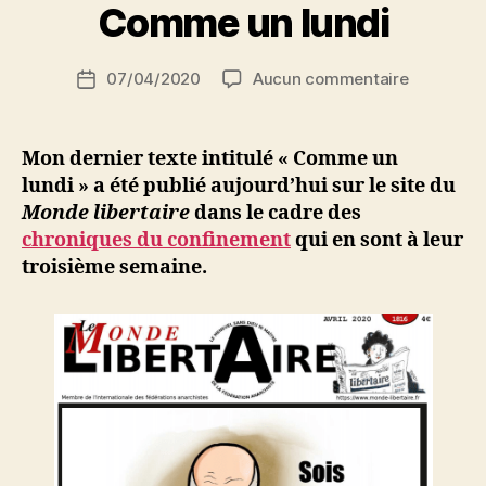
r
Comme un lundi
S
i
Auteur
sur
07/04/2020
Aucun commentaire
N
Date
de
Comme
e
de
l’article
un
d
l’article
lundi
ji
Mon dernier texte intitulé « Comme un
b
lundi » a été publié aujourd’hui sur le site du
Monde libertaire
dans le cadre des
chroniques du confinement
qui en sont à leur
troisième semaine.