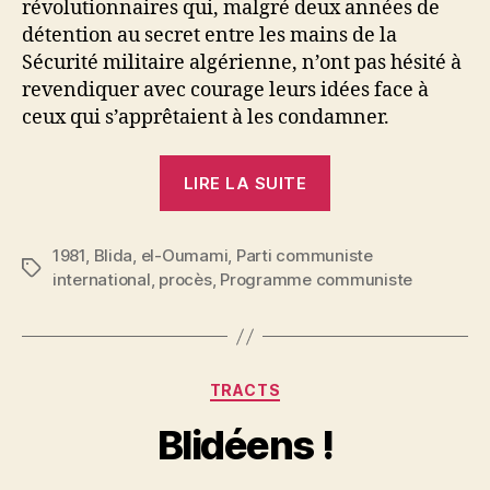
révolutionnaires qui, malgré deux années de
détention au secret entre les mains de la
Sécurité militaire algérienne, n’ont pas hésité à
revendiquer avec courage leurs idées face à
ceux qui s’apprêtaient à les condamner.
« Le
LIRE LA SUITE
procès
de
1981
,
Blida
,
el-Oumami
,
Parti communiste
Blida »
Étiquettes
international
,
procès
,
Programme communiste
P
a
r
N
e
Catégories
TRACTS
d
ji
Blidéens !
b
S