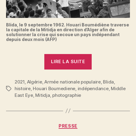
Blida, le 9 septembre 1962. Houari Boumédiène traverse
la capitale de la Mitidja en direction d’Alger afin de
solutionner la crise qui secoue un pays indépendant
depuis deux mois (AFP)
« 9
LIRE LA SUITE
septembre
1962
2021
,
Algérie
,
Armée nationale populaire
:
,
Blida
,
histoire
,
Houari Boumediene
,
indépendance
,
Middle
Étiquettes
les
East Eye
,
Mitidja
,
photographie
blindés
de
l’indépendance
algérienne,
Catégories
PRESSE
nouveaux
P