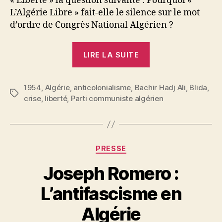
« Liberté » la question suivante : Pourquoi «
L’Algérie Libre » fait-elle le silence sur le mot
d’ordre de Congrès National Algérien ?
« Bachir
LIRE LA SUITE
Hadj
Ali
1954
,
Algérie
,
anticolonialisme
,
Bachir Hadj Ali
:
,
Blida
,
Étiquettes
crise
,
liberté
,
Parti communiste algérien
La
scission
du
M.T.L.D.
Catégories
PRESSE
et
Joseph Romero :
la
question
P
L’antifascisme en
du
a
r
Algérie
Congrès
S