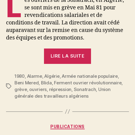
L
es ouvriers de la Sonatrach, en Algérie,
se sont mis en grève en Mai 81 pour
revendications salariales et de
conditions de travail. La direction avait cédé
auparavant sur la remise en cause du système
des équipes et des promotions.
« L’armée
LIRE LA SUITE
massacre
les
1980
,
Alarme
,
Algérie
,
Armée nationale populaire
ouvriers
,
Beni Mered
,
Blida
,
Ferment ouvrier révolutionnaire
,
à
Étiquettes
grève
,
ouvriers
,
répression
,
Sonatrach
,
Union
Beni
générale des travailleurs algériens
Mered »
P
Catégories
PUBLICATIONS
a