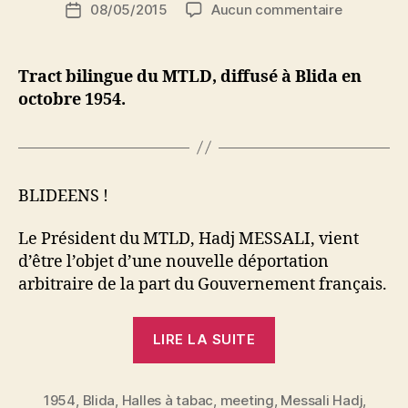
Auteur
sur
08/05/2015
Aucun commentaire
i
Date
de
Blidéens
d
de
l’article
!
i
l’article
M
Tract bilingue du MTLD, diffusé à Blida en
o
octobre 1954.
u
s
s
a
BLIDEENS !
Le Président du MTLD, Hadj MESSALI, vient
d’être l’objet d’une nouvelle déportation
arbitraire de la part du Gouvernement français.
« Blidéens
LIRE LA SUITE
! »
1954
,
Blida
,
Halles à tabac
,
meeting
,
Messali Hadj
,