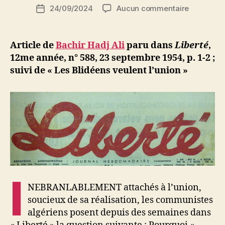
Auteur
sur
24/09/2024
Aucun commentaire
N
Date
de
Bachir
e
de
l’article
Hadj
d
l’article
Ali
ji
Article de
Bachir Hadj Ali
paru dans
Liberté
,
:
b
12me année, n° 588, 23 septembre 1954, p. 1-2 ;
La
suivi de
« Les Blidéens veulent l’union »
scission
du
M.T.L.D.
et
la
question
du
Congrès
National
Algérien
I
NEBRANLABLEMENT attachés à l’union,
soucieux de sa réalisation, les communistes
algériens posent depuis des semaines dans