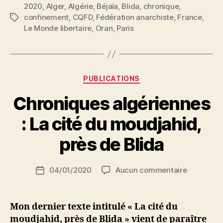
2020
,
Alger
,
Algérie
,
Béjaïa
,
Blida
,
chronique
,
confinement
,
CQFD
,
Fédération anarchiste
,
France
,
Étiquettes
Le Monde libertaire
,
Oran
,
Paris
Catégories
PUBLICATIONS
Chroniques algériennes
P
: La cité du moudjahid,
a
r
près de Blida
S
i
Auteur
sur
04/01/2020
Aucun commentaire
N
Date
de
Chronique
e
de
l’article
algérienn
d
l’article
:
ji
Mon dernier texte intitulé « La cité du
La
b
moudjahid, près de Blida » vient de paraître