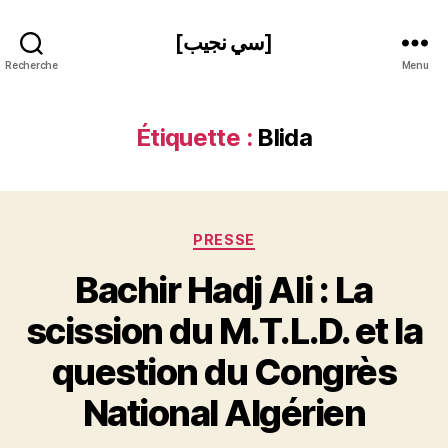
[سي نجيب]
Recherche
Menu
Étiquette :
Blida
Catégories
PRESSE
Bachir Hadj Ali : La
scission du M.T.L.D. et la
P
question du Congrès
a
r
National Algérien
S
i