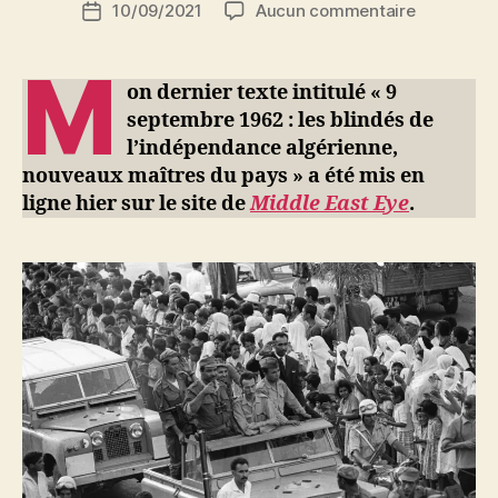
sur
10/09/2021
Aucun commentaire
N
Date
de
9
e
de
l’article
septembr
d
l’article
M
1962
ji
on dernier texte intitulé « 9
:
b
septembre 1962 : les blindés de
les
l’indépendance algérienne,
blindés
nouveaux maîtres du pays » a été mis en
de
ligne hier sur le site de
Middle East Eye
.
l’indépen
algérienne
nouveaux
maîtres
du
pays