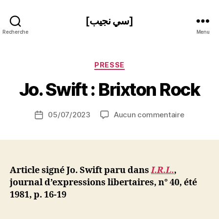
[سي نجيب]
Recherche
Menu
P
Catégories
PRESSE
a
r
Jo. Swift : Brixton Rock
S
i
Auteur
sur
05/07/2023
Aucun commentaire
N
Date
de
Jo.
e
de
l’article
Swift
d
l’article
:
ji
Brixton
b
Rock
Article signé Jo. Swift paru dans
I.R.L.
,
journal d’expressions libertaires, n° 40, été
1981, p. 16-19