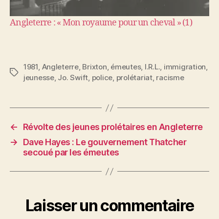
Angleterre : « Mon royaume pour un cheval » (1)
1981
,
Angleterre
,
Brixton
,
émeutes
,
I.R.L.
,
immigration
,
Étiquettes
jeunesse
,
Jo. Swift
,
police
,
prolétariat
,
racisme
←
Révolte des jeunes prolétaires en Angleterre
→
Dave Hayes : Le gouvernement Thatcher
secoué par les émeutes
Laisser un commentaire