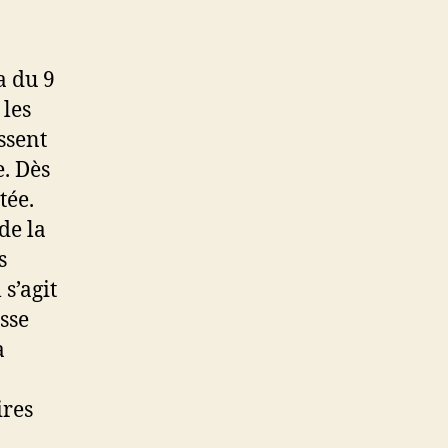
a du 9
 les
ssent
e. Dès
tée.
de la
s
 s’agit
sse
a
ires