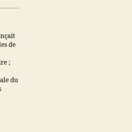
nçait
les de
re ;
tale du
s