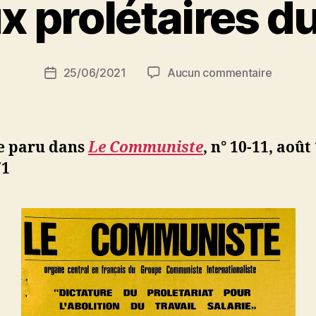
x prolétaires d
a
r
S
i
Auteur
sur
25/06/2021
Aucun commentaire
N
Date
de
Salut
e
de
l’article
aux
d
l’article
prolétai
ji
du
b
le paru dans
Le Communiste
, n° 10-11, août
Maroc
71
!