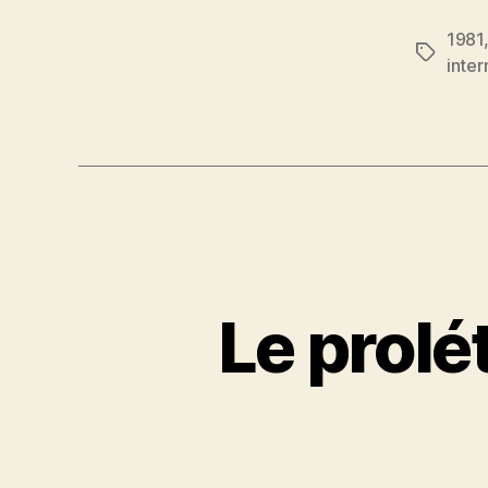
1981
Étiquett
inter
Le prolét