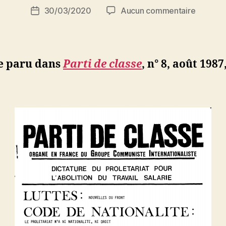
Auteur
sur
30/03/2020
Aucun commentaire
N
Date
de
Le
e
de
l’article
prolétar
d
l’article
n’a
ji
ni
b
le paru dans
Parti de classe
, n° 8, août 1987,
national
ni
droit