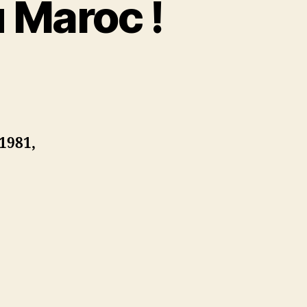
u Maroc !
res
 1981,