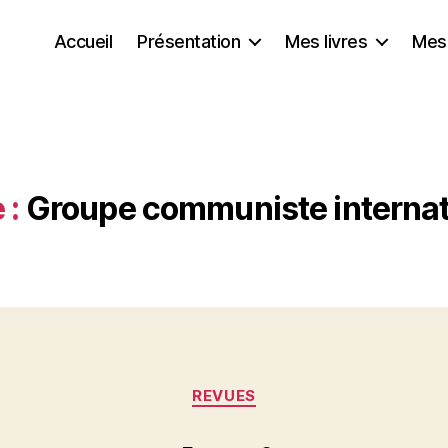
Accueil
Présentation
Mes livres
Mes
 :
Groupe communiste internat
Catégories
REVUES
P