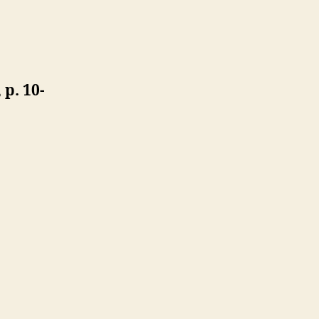
iat
 p. 10-
ité