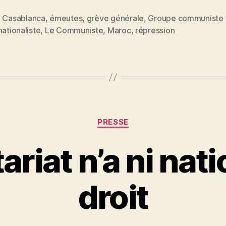
prolétaires
du
,
Casablanca
,
émeutes
,
grève générale
,
Groupe communiste
es
nationaliste
,
Le Communiste
,
Maroc
,
répression
Maroc
! »
Catégories
PRESSE
ariat n’a ni nati
P
droit
a
r
S
i