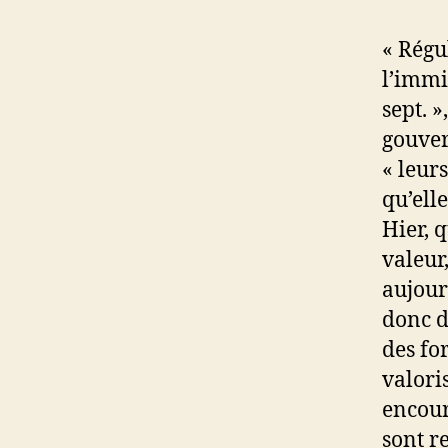
« Régu
l’immi
sept. »
gouver
« leur
qu’elle
Hier, 
valeur
aujourd
donc d
des fo
valoris
encour
sont r