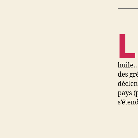
L
huile…
des gr
déclen
pays (
s’étend