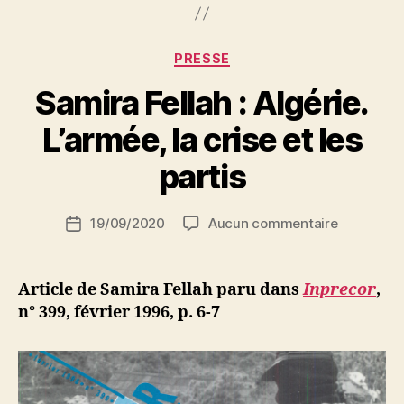
reprend,
la
crise
Catégories
PRESSE
continue »
Samira Fellah : Algérie.
P
L’armée, la crise et les
a
r
partis
S
i
Auteur
sur
19/09/2020
Aucun commentaire
N
Date
de
Samira
e
de
l’article
Fellah
d
l’article
:
ji
Article de Samira Fellah paru dans
Inprecor
,
Algérie.
b
n° 399, février 1996, p. 6-7
L’armée,
la
crise
et
les