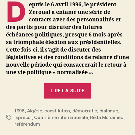
D
epuis le 6 avril 1996, le président
Zeroual a entamé une série de
contacts avec des personnalités et
des partis pour discuter des futures
échéances politiques, presque 6 mois après
sa triomphale élection aux présidentielles.
Cette fois-ci, il s’agit de discuter des
législatives et des conditions de relance d’une
nouvelle période qui consacrerait le retour à
une vie politique « normalisée ».
« Réda
LIRE LA SUITE
Mohamed
:
1996
,
Algérie
,
constitution
,
démocratie
Algérie.
,
dialogue
,
Inprecor
,
Quatrième internationale
,
Réda Mohamed
,
Étiquettes
Le
référendum
dialogue