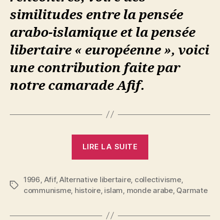
similitudes entre la pensée
arabo-islamique et la pensée
libertaire « européenne », voici
une contribution faite par
notre camarade Afif.
« Afif
LIRE LA SUITE
:
Les
1996
,
Afif
,
Alternative libertaire
,
collectivisme
Qarmates,
,
Étiquettes
communisme
,
histoire
,
islam
,
monde arabe
,
Qarmate
une
expérience