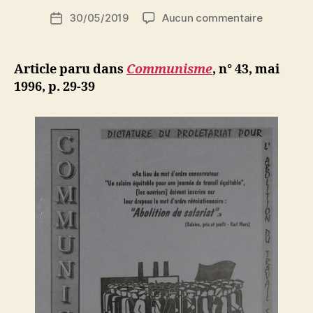
i
Auteur
sur
30/05/2019
Aucun commentaire
N
Date
de
Algérie
e
de
l’article
:
d
l’article
F.L.N.
ji
Article paru dans
Communisme
, n° 43, mai
–
b
1996, p. 29-39
F.I.S.
unis
contre
le
prolétaria