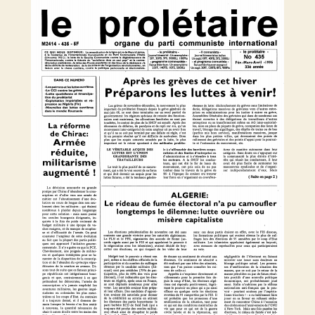
n’a
pu
camoufler
longtemps
le
dilemme
:
lutte
ouvrière
ou
misère
capitaliste