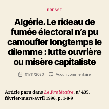
collectiviste
en
Catégories
PRESSE
terre
Algérie. Le rideau de
d’islam »
fumée électoral n’a pu
camoufler longtemps le
P
dilemme : lutte ouvrière
a
r
ou misère capitaliste
S
i
Auteur
sur
01/11/2020
Aucun commentaire
N
Date
de
Algérie.
e
de
l’article
Le
d
l’article
rideau
ji
Article paru dans
Le Prolétaire
, n° 435,
de
b
février-mars-avril 1996, p. 1-8-9
fumée
électoral