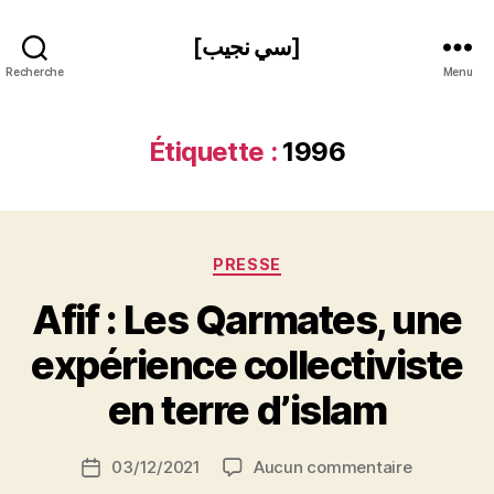
[سي نجيب]
Recherche
Menu
Étiquette :
1996
Catégories
PRESSE
Afif : Les Qarmates, une
P
expérience collectiviste
a
r
en terre d’islam
S
i
Auteur
sur
03/12/2021
Aucun commentaire
N
Date
de
Afif
e
de