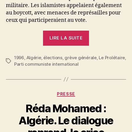
militaire. Les islamistes appelaient également
au boycott, avec menaces de représailles pour
ceux qui participeraient au vote.
« Algérie.
LIRE LA SUITE
Le
rideau
1996
,
Algérie
,
élections
,
grève générale
de
,
Le Prolétaire
,
Étiquettes
Parti communiste international
fumée
électoral
n’a
pu
Catégories
PRESSE
camoufler
Réda Mohamed :
longtemps
le
Algérie. Le dialogue
dilemme
P
: