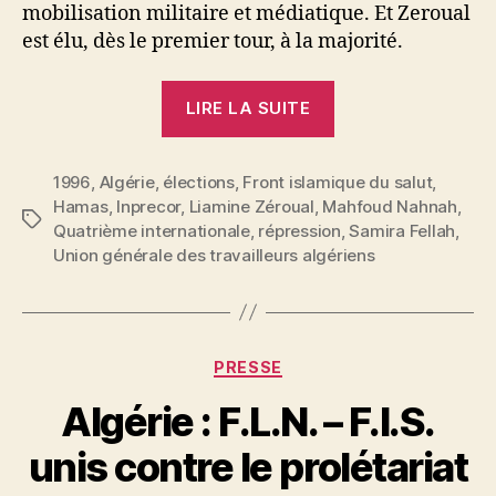
mobilisation militaire et médiatique. Et Zeroual
est élu, dès le premier tour, à la majorité.
« Samira
LIRE LA SUITE
Fellah
:
1996
,
Algérie
,
élections
,
Front islamique du salut
Algérie.
,
Hamas
,
Inprecor
,
Liamine Zéroual
,
Mahfoud Nahnah
,
L’armée,
Étiquettes
Quatrième internationale
,
répression
,
Samira Fellah
,
la
Union générale des travailleurs algériens
crise
et
les
Catégories
partis »
PRESSE
P
Algérie : F.L.N. – F.I.S.
a
r
unis contre le prolétariat
S