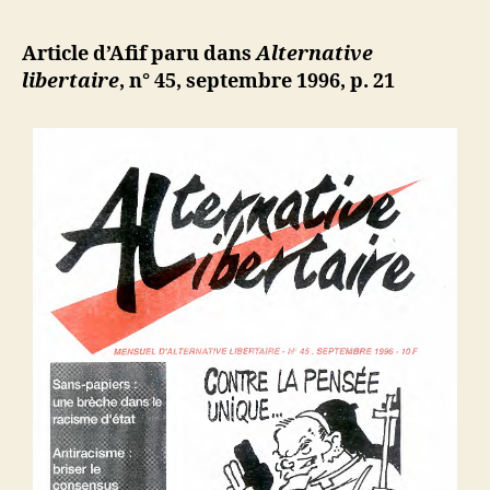
l’article
:
d
l’article
Les
ji
Article d’Afif paru dans
Alternative
Qarmates,
b
libertaire
, n° 45, septembre 1996, p. 21
une
expérienc
collectivis
en
terre
d’islam