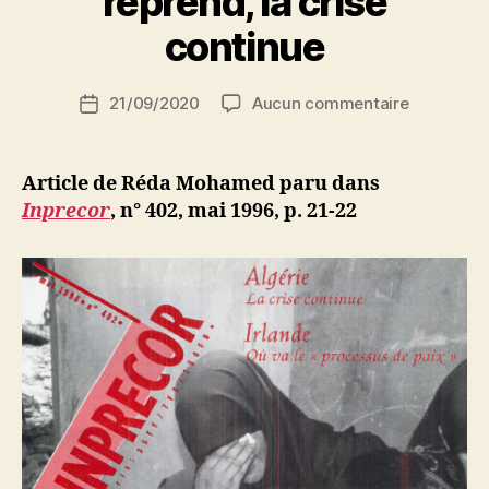
reprend, la crise
a
lutte
r
continue
ouvrière
S
ou
i
Auteur
sur
21/09/2020
Aucun commentaire
N
Date
misère
de
Réda
e
de
capitaliste »
l’article
Mohamed
d
l’article
:
ji
Article de Réda Mohamed paru dans
Algérie.
b
Inprecor
, n° 402, mai 1996, p. 21-22
Le
dialogue
reprend,
la
crise
continue