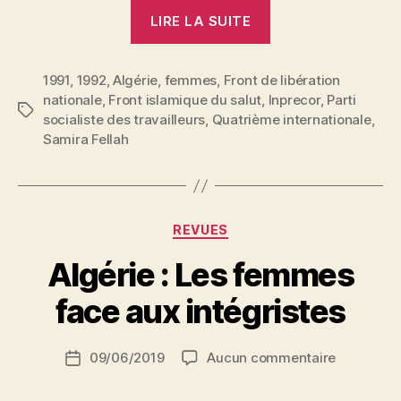
« Samira
LIRE LA SUITE
Fellah
:
1991
,
1992
,
Algérie
,
femmes
,
Front de libération
Les
nationale
,
Front islamique du salut
,
Inprecor
,
Parti
ennemies
Étiquettes
socialiste des travailleurs
,
Quatrième internationale
,
du
Samira Fellah
FIS »
Catégories
REVUES
P
Algérie : Les femmes
a
r
face aux intégristes
S
i
Auteur
sur
09/06/2019
Aucun commentaire
N
Date
de
Algérie
e
de
l’article
:
d
l’article