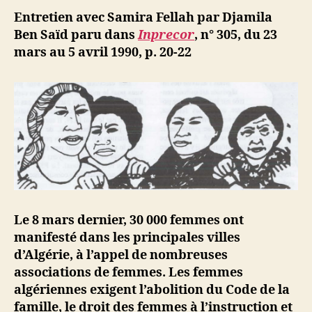
Les
ji
Entretien avec Samira Fellah par Djamila
femmes
b
Ben Saïd paru dans
Inprecor
, n° 305, du 23
face
mars au 5 avril 1990, p. 20-22
aux
intégriste
Le 8 mars dernier, 30 000 femmes ont
manifesté dans les principales villes
d’Algérie, à l’appel de nombreuses
associations de femmes. Les femmes
algériennes exigent l’abolition du Code de la
famille, le droit des femmes à l’instruction et