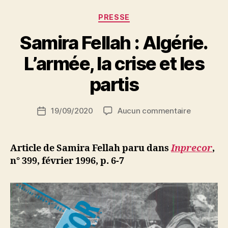
Catégories
PRESSE
Samira Fellah : Algérie.
P
L’armée, la crise et les
a
r
partis
S
i
Auteur
sur
19/09/2020
Aucun commentaire
N
Date
de
Samira
e
de
l’article
Fellah
d
l’article
:
ji
Article de Samira Fellah paru dans
Inprecor
,
Algérie.
b
n° 399, février 1996, p. 6-7
L’armée,
la
crise
et
les
partis