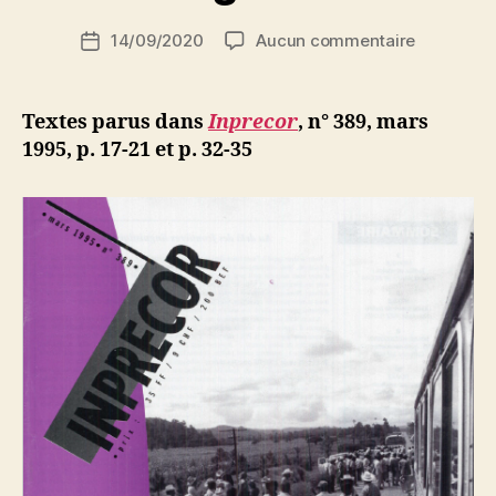
i
Auteur
sur
14/09/2020
Aucun commentaire
N
Date
de
Samira
e
de
l’article
Fellah
d
l’article
:
ji
Textes parus dans
Inprecor
, n° 389, mars
Algérie.
b
1995, p. 17-21 et p. 32-35
Les
femmes
refusent
la
résignatio