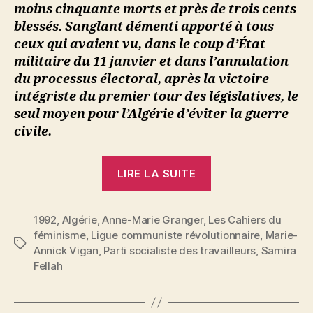
moins cinquante morts et près de trois cents
blessés. Sanglant démenti apporté à tous
ceux qui avaient vu, dans le coup d’État
militaire du 11 janvier et dans l’annulation
du processus électoral, après la victoire
intégriste du premier tour des législatives, le
seul moyen pour l’Algérie d’éviter la guerre
civile.
« Algérie
LIRE LA SUITE
:
la
1992
,
Algérie
,
Anne-Marie Granger
,
Les Cahiers du
montée
féminisme
,
Ligue communiste révolutionnaire
,
Marie-
des
Étiquettes
Annick Vigan
,
Parti socialiste des travailleurs
,
Samira
périls »
Fellah