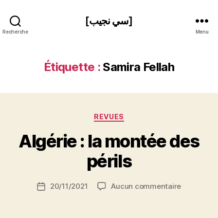
[سي نجيب]
Recherche
Menu
Étiquette :
Samira Fellah
Catégories
REVUES
P
Algérie : la montée des
a
r
périls
S
i
Auteur
sur
20/11/2021
Aucun commentaire
N
Date
de
Algérie
e
de
l’article
:
d
l’article
la