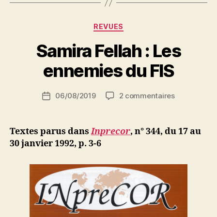
la
résignation »
Catégories
REVUES
P
Samira Fellah : Les
a
r
ennemies du FIS
S
i
Auteur
sur
06/08/2019
2 commentaires
N
Date
de
Samira
e
de
l’article
Fellah
d
l’article
:
ji
Textes parus dans
Inprecor
, n° 344, du 17 au
Les
b
30 janvier 1992, p. 3-6
ennemies
du
FIS