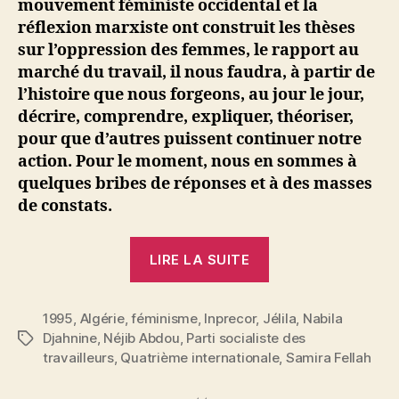
mouvement féministe occidental et la
réflexion marxiste ont construit les thèses
sur l’oppression des femmes, le rapport au
marché du travail, il nous faudra, à partir de
l’histoire que nous forgeons, au jour le jour,
décrire, comprendre, expliquer, théoriser,
pour que d’autres puissent continuer notre
action. Pour le moment, nous en sommes à
quelques bribes de réponses et à des masses
de constats.
« Samira
LIRE LA SUITE
Fellah
:
1995
,
Algérie
,
féminisme
,
Inprecor
,
Jélila
Algérie.
,
Nabila
Djahnine
,
Néjib Abdou
,
Parti socialiste des
Étiquettes
Les
travailleurs
,
Quatrième internationale
,
Samira Fellah
femmes
refusent