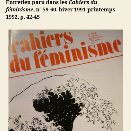
ji
Entretien paru dans les
Cahiers du
montée
b
féminisme
, n° 59-60, hiver 1991-printemps
des
1992, p. 42-45
périls