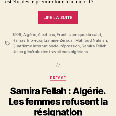
est élu, dès le premier tour, à la majorité.
« Samira
LIRE LA SUITE
Fellah
:
1996
,
Algérie
,
élections
,
Front islamique du salut
Algérie.
,
Hamas
,
Inprecor
,
Liamine Zéroual
,
Mahfoud Nahnah
,
L’armée,
Étiquettes
Quatrième internationale
,
répression
,
Samira Fellah
,
la
Union générale des travailleurs algériens
crise
et
les
Catégories
partis »
PRESSE
Samira Fellah : Algérie.
P
Les femmes refusent la
a
r
résignation
S