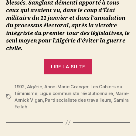
blessés. Sanglant démenti apporté à tous
ceux qui avaient vu, dans le coup d’État
militaire du 11 janvier et dans l’annulation
du processus électoral, après la victoire
intégriste du premier tour des législatives, le
seul moyen pour l’Algérie d’éviter la guerre
civile.
« Algérie
LIRE LA SUITE
:
la
1992
,
Algérie
,
Anne-Marie Granger
,
Les Cahiers du
montée
féminisme
,
Ligue communiste révolutionnaire
,
Marie-
des
Étiquettes
Annick Vigan
,
Parti socialiste des travailleurs
,
Samira
périls »
Fellah