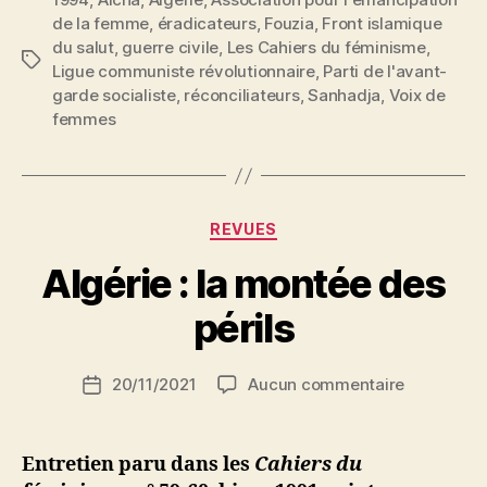
de la femme
,
éradicateurs
,
Fouzia
,
Front islamique
du salut
,
guerre civile
,
Les Cahiers du féminisme
,
Étiquettes
Ligue communiste révolutionnaire
,
Parti de l'avant-
garde socialiste
,
réconciliateurs
,
Sanhadja
,
Voix de
femmes
Catégories
REVUES
P
Algérie : la montée des
a
r
périls
S
i
Auteur
sur
20/11/2021
Aucun commentaire
N
Date
de
Algérie
e
de
l’article
:
d
l’article
la
ji
Entretien paru dans les
Cahiers du
montée
b