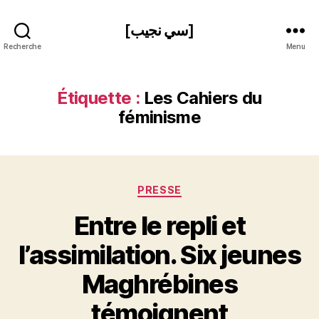
[سي نجيب]
Recherche
Menu
Étiquette :
Les Cahiers du
féminisme
Catégories
PRESSE
Entre le repli et
l’assimilation. Six jeunes
P
Maghrébines
a
r
témoignent
S