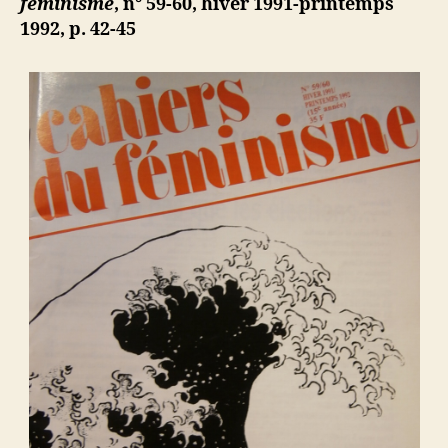
féminisme
, n° 59-60, hiver 1991-printemps
des
1992, p. 42-45
périls