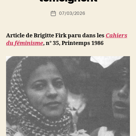
i
Auteur
07/03/2026
N
Date
de
e
de
l’article
d
l’article
ji
Article de Brigitte Firk paru dans les
Cahiers
b
du féminisme
, n° 35, Printemps 1986