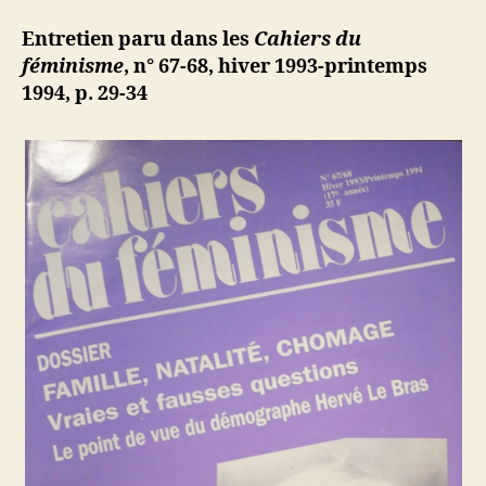
:
d
l’article
l’impasse
ji
Entretien paru dans les
Cahiers du
b
féminisme
, n° 67-68, hiver 1993-printemps
1994, p. 29-34