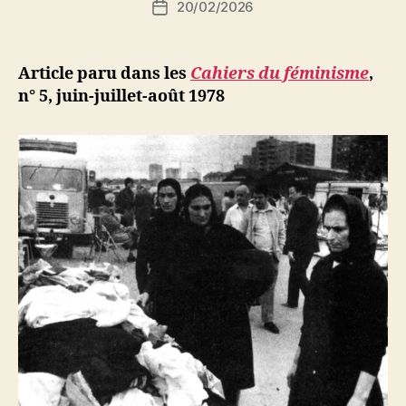
20/02/2026
N
Date
de
e
de
l’article
d
l’article
ji
Article paru dans les
Cahiers du féminisme
,
b
n° 5, juin-juillet-août 1978