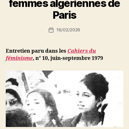
femmes algériennes de
a
r
Paris
S
i
Auteur
16/02/2026
N
Date
de
e
de
l’article
d
l’article
ji
Entretien paru dans les
Cahiers du
b
féminisme
, n° 10, juin-septembre 1979