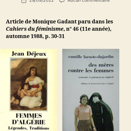
29/09/2022
Aucun commentaire
N
Date
de
Monique
e
de
l’article
Gadant
d
l’article
:
ji
Article de Monique Gadant paru dans les
Algérienne
b
Cahiers du féminisme
, n° 46 (11e année),
De
automne 1988, p. 30-31
l’imaginai
au
réel