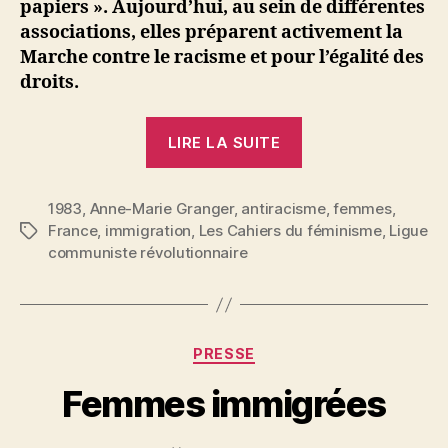
papiers ». Aujourd’hui, au sein de différentes
associations, elles préparent activement la
Marche contre le racisme et pour l’égalité des
droits.
« Anne-
LIRE LA SUITE
Marie
Granger
1983
,
Anne-Marie Granger
,
antiracisme
:
,
femmes
,
France
,
immigration
,
Les Cahiers du féminisme
,
Ligue
Étiquettes
Des
communiste révolutionnaire
femmes
d’immigrés
aux
femmes
P
Catégories
PRESSE
a
immigrées »
r
Femmes immigrées
S
i
Auteur