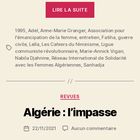
« Algérie
LIRE LA SUITE
:
Est-
1995
,
Adel
,
Anne-Marie Granger
,
Association pour
il
l'émancipation de la femme
,
entretien
,
Fatiha
,
guerre
possible
civile
,
Leïla
,
Les Cahiers du féminisme
,
Ligue
de
Étiquettes
communiste révolutionnaire
,
Marie-Annick Vigan
,
penser
Nabila Djahnine
,
Réseau International de Solidarité
l’avenir
avec les Femmes Algériennes
,
Sanhadja
? »
P
Catégories
REVUES
a
r
Algérie : l’impasse
S
i
Auteur
sur
22/11/2021
Aucun commentaire
N
Date
de
Algérie
e
de
l’article