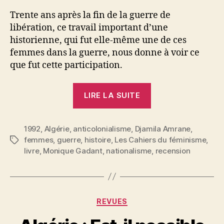
Trente ans après la fin de la guerre de
libération, ce travail important d’une
historienne, qui fut elle-même une de ces
femmes dans la guerre, nous donne à voir ce
que fut cette participation.
« Monique
LIRE LA SUITE
Gadant
:
1992
,
Algérie
,
anticolonialisme
,
Djamila Amrane
Mémoires
,
femmes
,
guerre
,
histoire
,
Les Cahiers du féminisme
,
Étiquettes
algériennes »
livre
,
Monique Gadant
,
nationalisme
,
recension
Catégories
REVUES
P