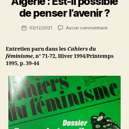
Algérie : Est-il possible
a
r
de penser l’avenir ?
S
i
Auteur
sur
02/12/2021
Aucun commentaire
N
Date
de
Algérie
e
de
l’article
:
d
l’article
Est-
ji
Entretien paru dans les
Cahiers du
il
b
féminisme
, n° 71-72, Hiver 1994/Printemps
possible
1995, p. 39-44
de
penser
l’avenir
?