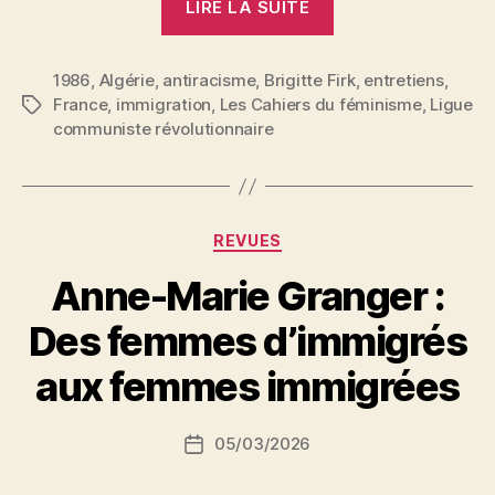
LIRE LA SUITE
le
repli
1986
,
Algérie
,
antiracisme
,
Brigitte Firk
et
,
entretiens
,
France
,
immigration
,
Les Cahiers du féminisme
,
Ligue
Étiquettes
l’assimilation.
communiste révolutionnaire
Six
jeunes
Maghrébines
témoignent »
Catégories
REVUES
Anne-Marie Granger :
P
Des femmes d’immigrés
a
r
aux femmes immigrées
S
i
Auteur
05/03/2026
N
Date
de
e
de
l’article
d
l’article