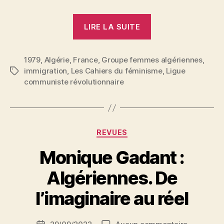
« Les
LIRE LA SUITE
femmes
algériennes
1979
,
Algérie
,
France
,
Groupe femmes algériennes
sous
,
immigration
,
Les Cahiers du féminisme
,
Ligue
Étiquettes
tutelle
communiste révolutionnaire
:
Interview
de
militantes
Catégories
REVUES
du
Monique Gadant :
groupe
femmes
P
Algériennes. De
a
algériennes
r
l’imaginaire au réel
de
S
Paris »
i
Auteur
sur