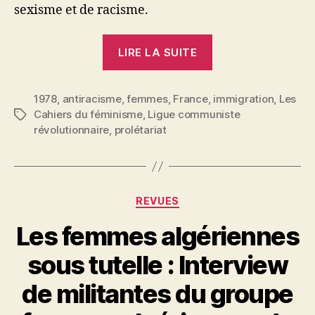
sexisme et de racisme.
« Femmes
LIRE LA SUITE
immigrées »
1978
,
antiracisme
,
femmes
,
France
,
immigration
,
Les
Cahiers du féminisme
,
Ligue communiste
Étiquettes
révolutionnaire
,
prolétariat
Catégories
REVUES
Les femmes algériennes
sous tutelle : Interview
de militantes du groupe
P