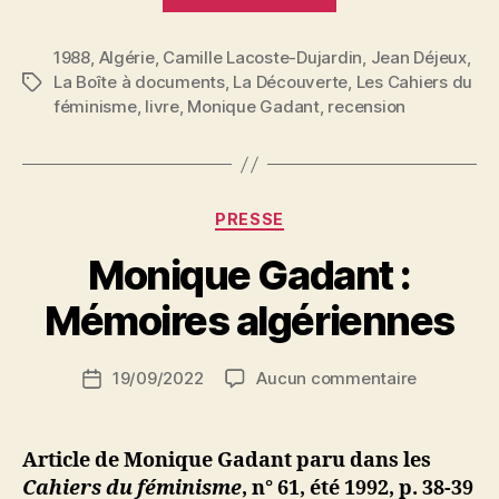
:
1988
,
Algérie
,
Camille Lacoste-Dujardin
Algériennes.
,
Jean Déjeux
,
La Boîte à documents
,
La Découverte
,
Les Cahiers du
Étiquettes
De
féminisme
,
livre
,
Monique Gadant
,
recension
l’imaginaire
au
réel »
Catégories
PRESSE
P
Monique Gadant :
a
r
Mémoires algériennes
S
i
Auteur
sur
19/09/2022
Aucun commentaire
N
Date
de
Monique
e
de
l’article
Gadant
d
l’article
:
ji
Article de Monique Gadant paru dans les
Mémoires
b
Cahiers du féminisme
, n° 61, été 1992, p. 38-39