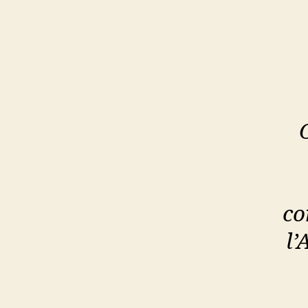
co
l’