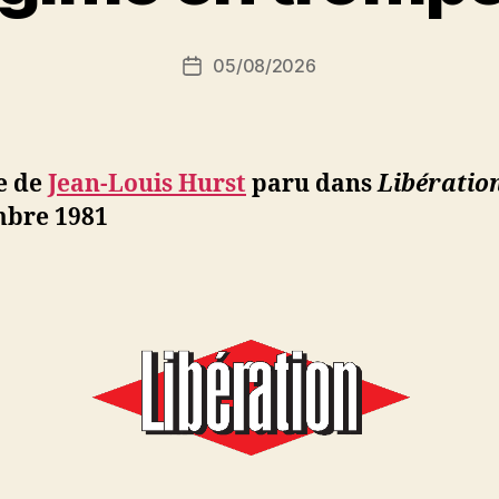
S
i
Auteur
05/08/2026
N
Date
de
e
de
l’article
d
l’article
ji
b
e de
Jean-Louis Hurst
paru dans
Libératio
bre 1981