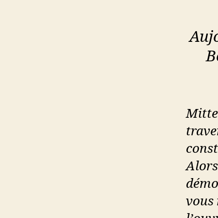
Auj
B
Mitte
trave
const
Alors
démon
vous 