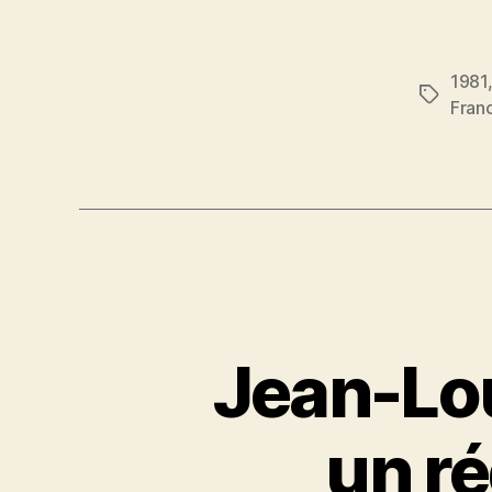
1981
Étiquett
Fran
Jean-Lou
un ré