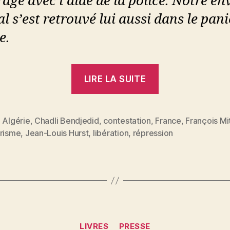
rage avec l’aide de la police. Notre en
al s’est retrouvé lui aussi dans le pani
e.
« Jean-
LIRE LA SUITE
Louis
Hurst
:
,
Algérie
,
Chadli Bendjedid
,
contestation
,
France
,
François Mi
es
grisme
,
Jean-Louis Hurst
,
libération
,
répression
Le
chadlisme,
un
régime
en
trompe-
Catégories
LIVRES
PRESSE