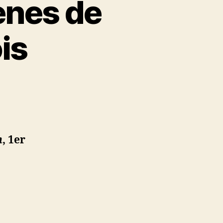
ènes de
is
n
,
1er