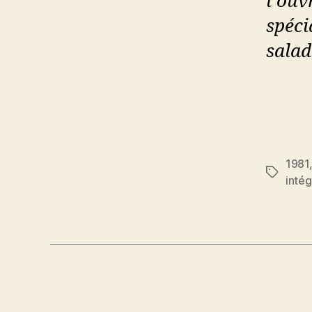
l’ouv
spéci
salad
1981
Étiquett
inté