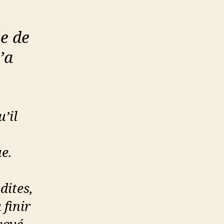
e de
’a
’il
ue.
dites,
 finir