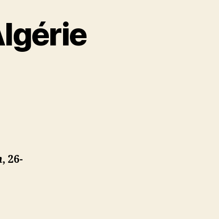
Algérie
n
, 26-