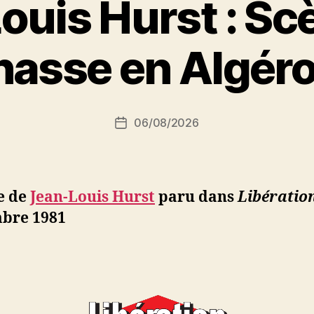
ouis Hurst : Sc
P
hasse en Algéro
a
r
S
i
Auteur
06/08/2026
N
Date
de
e
de
l’article
d
l’article
ji
b
e de
Jean-Louis Hurst
paru dans
Libératio
bre 1981