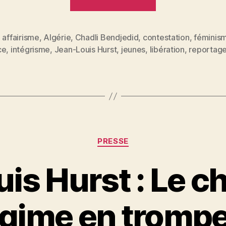
Louis
Hurst :
Scènes
,
affairisme
,
Algérie
,
Chadli Bendjedid
,
contestation
,
féminis
es
ce
,
intégrisme
,
Jean-Louis Hurst
,
jeunes
,
libération
,
reportag
de
chasse
en
Algérois »
Catégories
PRESSE
is Hurst : Le c
P
gime en trompe
a
r