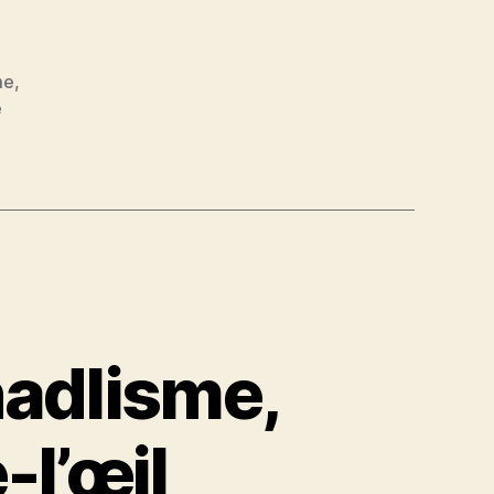
me
,
e
hadlisme,
-l’œil