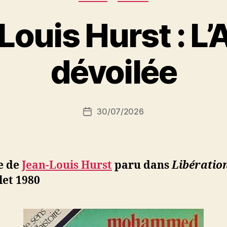
l’œil »
ouis Hurst : L’
P
dévoilée
a
r
S
i
Auteur
30/07/2026
N
Date
de
e
de
l’article
d
l’article
ji
b
e de
Jean-Louis Hurst
paru dans
Libératio
llet 1980