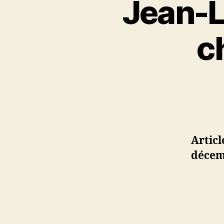
Jean-L
c
Articl
décem