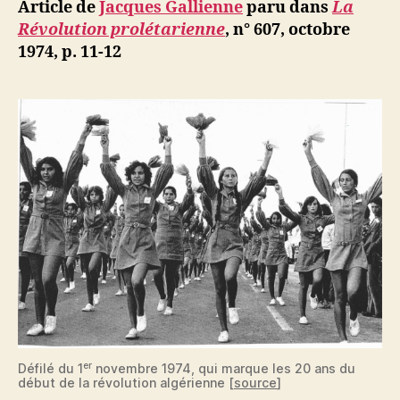
ji
Article de
Jacques Gallienne
paru dans
La
Impressio
b
Révolution prolétarienne
,
n° 607, octobre
d’Algérie
1974, p. 11-12
er
Défilé du 1
novembre 1974, qui marque les 20 ans du
début de la révolution algérienne [
source
]