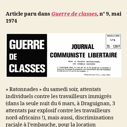
l’article
d
l’article
ji
Article paru dans
Guerre de classes
, n° 9, mai
b
1974
« Ratonnades » du samedi soir, attentats
individuels contre les travailleurs immigrés
(dans la seule nuit du 6 mars, à Draguignan, 3
attentats par explosif contre les travailleurs
nord-africains !), mais aussi, discriminations
raciale à l’embauche, pour la location