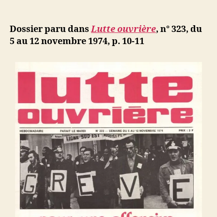
1er
e
de
l’article
novembre
d
l’article
1954
ji
Dossier paru dans
Lutte ouvrière
,
n° 323, du
:
b
5 au 12 novembre 1974, p. 10-11
L’insurrect
algérienn
commença