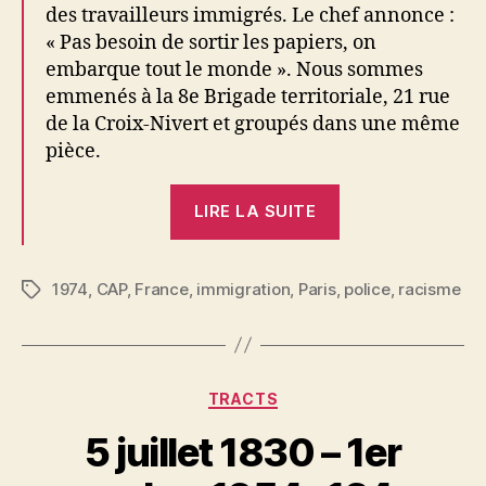
des travailleurs immigrés. Le chef annonce :
« Pas besoin de sortir les papiers, on
embarque tout le monde ». Nous sommes
emmenés à la 8e Brigade territoriale, 21 rue
de la Croix-Nivert et groupés dans une même
pièce.
« Coup
LIRE LA SUITE
de
poing
:
1974
,
CAP
,
France
,
immigration
,
Paris
,
police
,
racisme
Étiquettes
Racistes
dans
le
Catégories
TRACTS
15e »
5 juillet 1830 – 1er