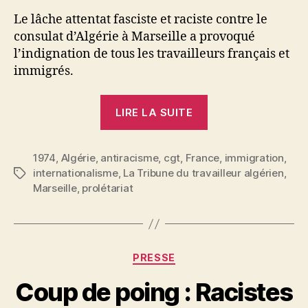
Le lâche attentat fasciste et raciste contre le
consulat d’Algérie à Marseille a provoqué
l’indignation de tous les travailleurs français et
immigrés.
« Après
LIRE LA SUITE
l’attentat
de
1974
,
Algérie
,
antiracisme
,
cgt
,
France
Marseille
,
immigration
,
internationalisme
,
La Tribune du travailleur algérien
,
Étiquettes
contre
Marseille
,
prolétariat
le
consulat
d’Algérie.
L’action
Catégories
PRESSE
commune
P
Coup de poing : Racistes
:
a
un