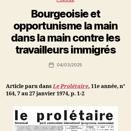
Bourgeoisie et
opportunisme la main
P
dans la main contre les
a
r
travailleurs immigrés
S
i
Auteur
04/03/2025
N
Date
de
e
de
l’article
d
l’article
ji
Article paru dans
Le Prolétaire
,
11e année, n°
b
164, 7 au 27 janvier 1974, p. 1-2