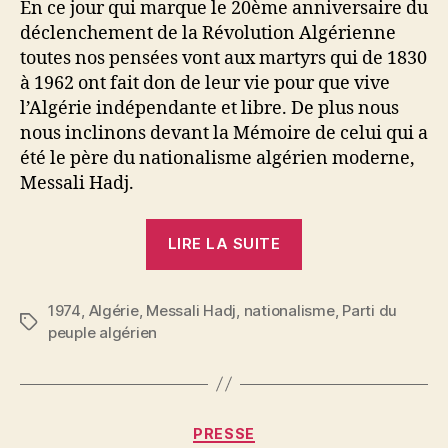
En ce jour qui marque le 20ème anniversaire du
déclenchement de la Révolution Algérienne
toutes nos pensées vont aux martyrs qui de 1830
à 1962 ont fait don de leur vie pour que vive
l’Algérie indépendante et libre. De plus nous
nous inclinons devant la Mémoire de celui qui a
été le père du nationalisme algérien moderne,
Messali Hadj.
« 5
LIRE LA SUITE
juillet
1830
1974
,
Algérie
,
Messali Hadj
,
nationalisme
–
,
Parti du
Étiquettes
peuple algérien
1er
novembre
1954
:
P
Catégories
PRESSE
124
a