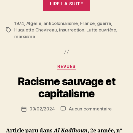
LIRE LA SUITE
novembre
1954
1974
,
Algérie
,
anticolonialisme
,
France
:
,
guerre
,
Huguette Chevireau
,
insurrection
,
Lutte ouvrière
,
Étiquettes
L’insurrection
marxisme
algérienne
commençait »
Catégories
REVUES
P
Racisme sauvage et
a
r
capitalisme
S
i
Auteur
sur
09/02/2024
Aucun commentaire
N
Date
de
Racisme
e
de
l’article
sauvage
d
l’article
et
ji
Article paru dans
Al Kadihoun
, 2e année, n°