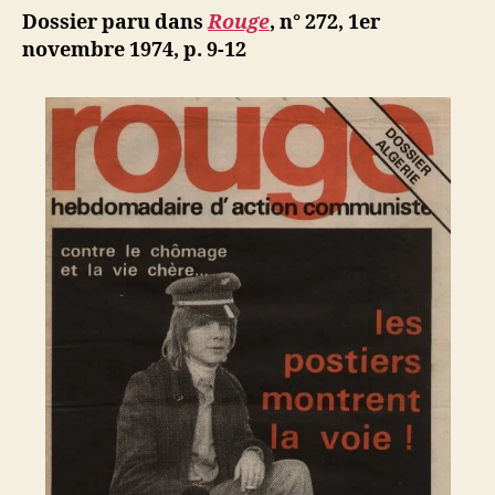
a
ji
Dossier paru dans
Rouge
,
n° 272, 1er
20
b
novembre 1974,
p. 9-12
ans
:
La
révolution
algérienne