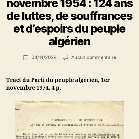
novembre 1954 : 124 ans
de luttes, de souffrances
P
et d’espoirs du peuple
a
r
algérien
S
i
Auteur
sur
04/11/2024
Aucun commentaire
N
Date
de
5
e
de
l’article
juillet
d
l’article
1830
ji
Tract du Parti du peuple algérien, 1er
–
b
novembre 1974
,
4 p.
1er
novembre
1954
:
124
ans
de
luttes,