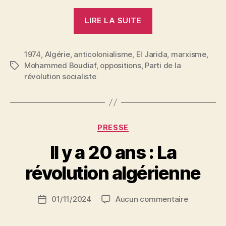
« La
LIRE LA SUITE
lutte
continue… »
1974
,
Algérie
,
anticolonialisme
,
El Jarida
,
marxisme
,
Mohammed Boudiaf
,
oppositions
,
Parti de la
Étiquettes
révolution socialiste
Catégories
PRESSE
P
Il y a 20 ans : La
a
r
révolution algérienne
S
i
Auteur
sur
01/11/2024
Aucun commentaire
N
Date
de
Il
e
de
l’article
y
d
l’article