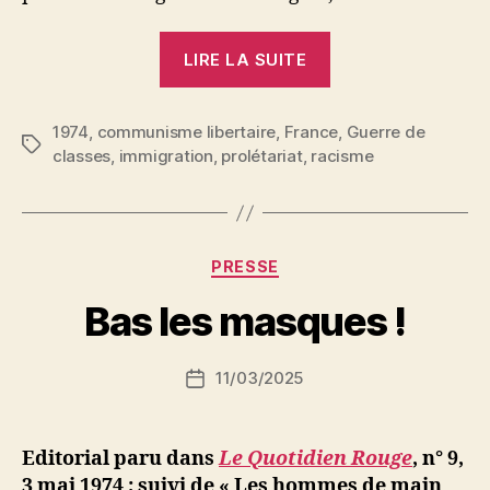
« Contre
LIRE LA SUITE
le
racisme,
1974
,
communisme libertaire
,
France
auto-
,
Guerre de
Étiquettes
classes
,
immigration
,
prolétariat
,
racisme
organisation
de
la
classe
P
Catégories
PRESSE
ouvrière
a
r
Bas les masques !
! »
S
i
Auteur
11/03/2025
N
Date
de
e
de
l’article
d
l’article
ji
Editorial paru dans
Le Quotidien
Rouge
,
n° 9,
b
3 mai 1974
; suivi de « Les hommes de main