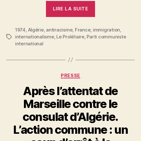
« Bourgeoisie
LIRE LA SUITE
et
opportunisme
1974
,
Algérie
,
antiracisme
,
France
,
immigration
la
,
internationalisme
,
Le Prolétaire
,
Parti communiste
Étiquettes
main
international
dans
la
main
contre
Catégories
PRESSE
les
Après l’attentat de
travailleurs
immigrés »
Marseille contre le
consulat d’Algérie.
L’action commune : un
P