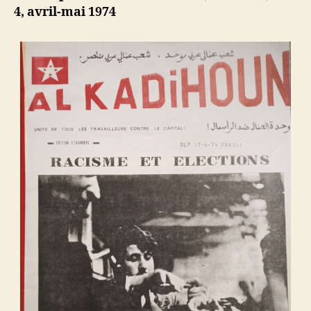
capitalis
b
4, avril-mai 1974