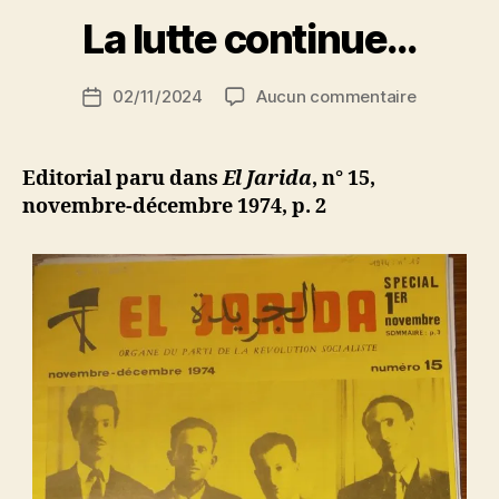
r
La lutte continue…
ans
S
de
i
Auteur
luttes,
sur
02/11/2024
Aucun commentaire
N
Date
de
de
La
e
de
l’article
lutte
d
l’article
souffrances
continue…
ji
Editorial paru dans
El Jarida
, n° 15,
et
b
novembre-décembre 1974, p. 2
d’espoirs
du
peuple
algérien »