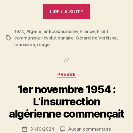
« Il
LIRE LA SUITE
y
a
1974
,
Algérie
,
anticolonialisme
,
France
20
,
Front
communiste révolutionnaire
,
Gérard de Verbizier
,
Étiquettes
ans
marxisme
,
rouge
:
La
révolution
algérienne »
Catégories
PRESSE
1er novembre 1954 :
P
L’insurrection
a
r
algérienne commençait
S
i
Auteur
sur
31/10/2024
Aucun commentaire
N
Date
de