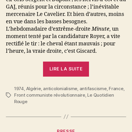
GAJ, réunis pour la circonstance ; l’inévitable
mercenaire Le Cavelier. Et bien d’autres, moins
en vue dans les basses besognes.
L’hebdomadaire d’extrême-droite
Minute
, un
moment tenté par la candidature Royer, a vite
rectifié le tir : le cheval étant mauvais ; pour
l’heure, la vraie droite, c’est Giscard.
« Bas
LIRE LA SUITE
les
masques
1974
,
Algérie
,
anticolonialisme
,
antifascisme
! »
,
France
,
Front communiste révolutionnaire
,
Le Quotidien
Étiquettes
Rouge
Catégories
PRESSE