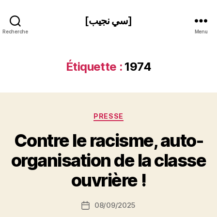
[سي نجيب]
Recherche
Menu
Étiquette :
1974
Catégories
PRESSE
Contre le racisme, auto-
P
organisation de la classe
a
r
ouvrière !
S
i
Auteur
08/09/2025
N
Date
de
e
de