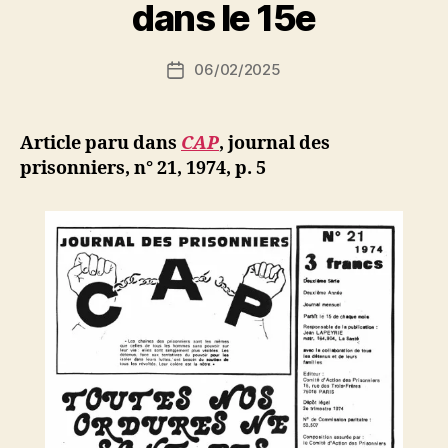
r
dans le 15e
coup
S
i
d’arrêt
Auteur
06/02/2025
N
Date
à
de
e
de
l’article
la
d
l’article
campagne
ji
Article paru dans
CAP
,
journal des
b
raciste »
prisonniers, n° 21, 1974, p. 5