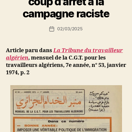
coup d’arrêt à la
a
r
campagne raciste
S
i
Auteur
02/03/2025
N
Date
de
e
de
l’article
d
l’article
ji
Article paru dans
La Tribune du travailleur
b
algérien
,
mensuel de la C.G.T. pour les
travailleurs algériens, 7e année, n° 53, janvier
1974, p. 2