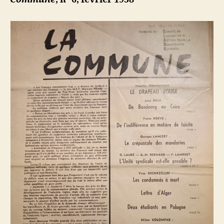
condamn
à
mort
algériens
ont-
ils
le
droit
de
mourir
comme
des
hommes
?