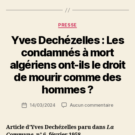
et
les
divisions
Catégories
PRESSE
de
Yves Dechézelles : Les
la
Résistance
condamnés à mort
Algérienne »
algériens ont-ils le droit
P
de mourir comme des
a
r
hommes ?
S
i
Auteur
sur
14/03/2024
Aucun commentaire
N
Date
de
Yves
e
de
l’article
Dechézell
d
l’article
:
ji
Article d’Yves Dechézelles paru dans
La
Les
b
Commune
, n° 6, février 1958