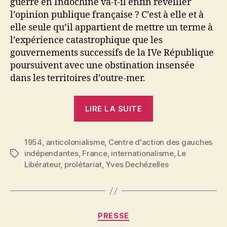
guerre en Indochine va-t-il enfin réveiller
l’opinion publique française ? C’est à elle et à
elle seule qu’il appartient de mettre un terme à
l’expérience catastrophique que les
gouvernements successifs de la IVe République
poursuivent avec une obstination insensée
dans les territoires d’outre-mer.
« Yves
LIRE LA SUITE
Dechézelles
:
1954
,
anticolonialisme
,
Centre d'action des gauches
Les
indépendantes
,
France
,
internationalisme
,
Le
Étiquettes
travailleurs
Libérateur
,
prolétariat
,
Yves Dechézelles
français
et
les
peuples
Catégories
PRESSE
coloniaux