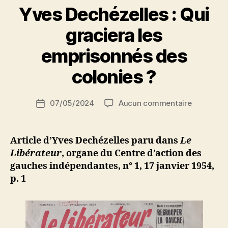
Yves Dechézelles : Qui
doivent
lutter
graciera les
ensemble »
P
emprisonnés des
a
r
colonies ?
S
i
Auteur
sur
07/05/2024
Aucun commentaire
N
Date
de
Yves
e
de
l’article
Dechézell
d
l’article
:
ji
Article d’Yves Dechézelles paru dans
Le
Qui
b
Libérateur
, organe du Centre d’action des
graciera
gauches indépendantes, n° 1, 17 janvier 1954,
les
p. 1
emprison
des
colonies
?