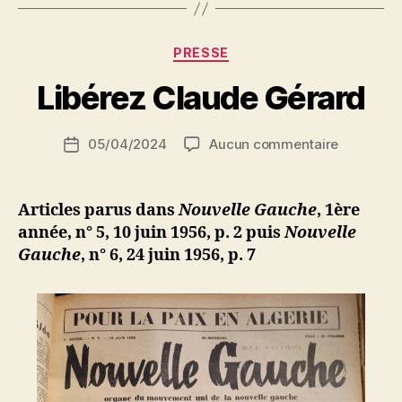
des
colonies
P
Catégories
PRESSE
a
? »
r
Libérez Claude Gérard
S
i
Auteur
sur
05/04/2024
Aucun commentaire
N
Date
de
Libérez
e
de
l’article
Claude
d
l’article
Gérard
ji
Articles parus dans
Nouvelle Gauche
, 1ère
b
année, n° 5, 10 juin 1956, p. 2 puis
Nouvelle
Gauche
, n° 6, 24 juin 1956, p. 7