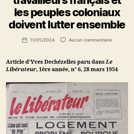
P
les peuples coloniaux
a
r
doivent lutter ensemble
S
i
Auteur
sur
11/05/2024
Aucun commentaire
N
Date
de
Yves
e
de
l’article
Dechézell
d
l’article
:
ji
Article d’Yves Dechézelles paru dans
Le
Les
b
Libérateur
, 1ère année, n° 6, 28 mars 1954
travailleur
français
et
les
peuples
coloniaux
doivent
lutter
ensemble