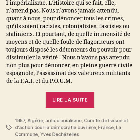
l’impérialisme. L’Histoire qui se fait, elle,
n’attend pas. Nous n’avons jamais attendu,
quant à nous, pour dénoncer tous les crimes,
qu’ils soient racistes, colonialistes, fascistes ou
staliniens. Et pourtant, de quelle immensité de
moyens et de quelle foule de flagorneurs ont
toujours disposé les détenteurs du pouvoir pour
dissimuler la vérité ! Nous n’avons pas attendu
non plus pour dénoncer, en pleine guerre civile
espagnole, l’assassinat des valeureux militants
de la F.A.I. et du P.O.U.M.
« Yves
LIRE LA SUITE
Dechézelles
:
1957
,
Algérie
,
anticolonialisme
,
Comité de liaison et
La
d'action pour la démocratie ouvrière
,
France
,
La
Étiquettes
Gauche
Commune
,
Yves Dechézelles
Française