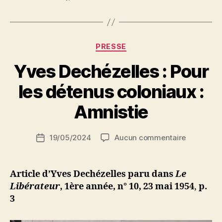
Hadj
! »
Catégories
PRESSE
Yves Dechézelles : Pour
P
les détenus coloniaux :
a
r
Amnistie
S
i
Auteur
sur
19/05/2024
Aucun commentaire
N
Date
de
Yves
e
de
l’article
Dechézell
d
l’article
:
ji
Article d’Yves Dechézelles paru dans
Le
Pour
b
Libérateur
,
1ère année, n° 10, 23 mai 1954
,
p.
les
3
détenus
coloniaux