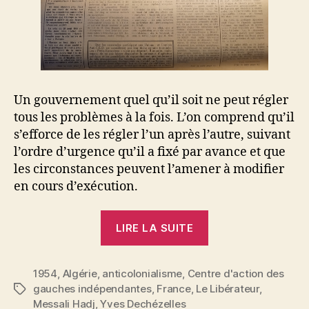
Un gouvernement quel qu’il soit ne peut régler
tous les problèmes à la fois. L’on comprend qu’il
s’efforce de les régler l’un après l’autre, suivant
l’ordre d’urgence qu’il a fixé par avance et que
les circonstances peuvent l’amener à modifier
en cours d’exécution.
« Yves
LIRE LA SUITE
Dechézelles
:
1954
,
Algérie
,
anticolonialisme
,
Centre d'action des
Libérez
gauches indépendantes
,
France
,
Le Libérateur
,
Étiquettes
Messali
Messali Hadj
,
Yves Dechézelles