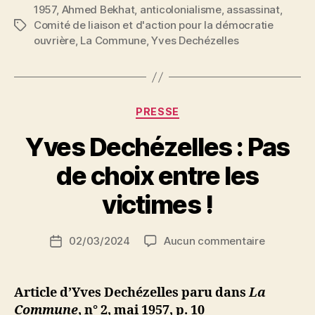
1957
,
Ahmed Bekhat
,
anticolonialisme
La
,
assassinat
,
Comité de liaison et d'action pour la démocratie
Étiquettes
parole
ouvrière
,
La Commune
,
Yves Dechézelles
est
aux
Ponce-
Pilate »
Catégories
PRESSE
Yves Dechézelles : Pas
P
de choix entre les
a
r
victimes !
S
i
Auteur
sur
02/03/2024
Aucun commentaire
N
Date
de
Yves
e
de
l’article
Dechézell
d
l’article
:
ji
Article d’Yves Dechézelles paru dans
La
Pas
b
Commune
,
n° 2, mai 1957,
p. 10