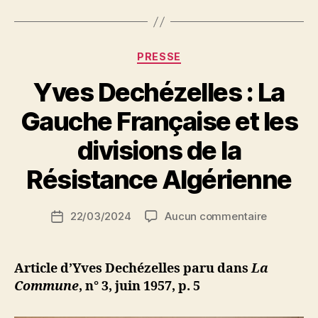
Catégories
PRESSE
Yves Dechézelles : La
Gauche Française et les
P
divisions de la
a
r
Résistance Algérienne
S
i
Auteur
sur
22/03/2024
Aucun commentaire
N
Date
de
Yves
e
de
l’article
Dechézell
d
l’article
:
ji
Article d’Yves Dechézelles paru dans
La
La
b
Commune
, n° 3, juin 1957, p. 5
Gauche
Française