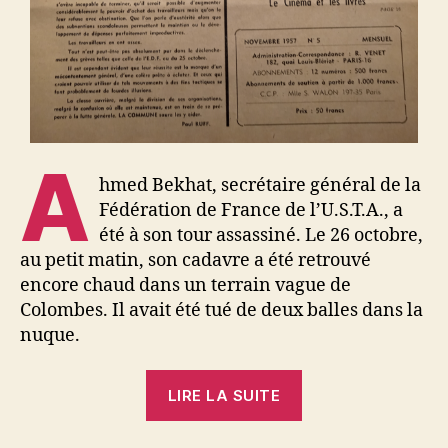
A
hmed Bekhat, secrétaire général de la
Fédération de France de l’U.S.T.A., a
été à son tour assassiné. Le 26 octobre,
au petit matin, son cadavre a été retrouvé
encore chaud dans un terrain vague de
Colombes. Il avait été tué de deux balles dans la
nuque.
« Yves
LIRE LA SUITE
Dechézelles
: