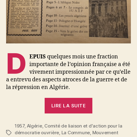
D
EPUIS
quelques mois une fraction
importante de l’opinion française a été
vivement impressionnée par ce qu’elle
a entrevu des aspects atroces de la guerre et de
la répression en Algérie.
« Yves
LIRE LA SUITE
Dechézelles
:
1957
,
Algérie
,
Comité de liaison et d'action pour la
Pas
démocratie ouvrière
,
La Commune
,
Mouvement
Étiquettes
de