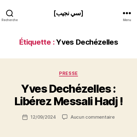
[سي نجيب]
Recherche
Menu
Étiquette :
Yves Dechézelles
Catégories
PRESSE
P
Yves Dechézelles :
a
r
Libérez Messali Hadj !
S
i
Auteur
sur
12/09/2024
Aucun commentaire
N
Date
de
Yves
e
de
l’article
Dechézell
d
l’article
: