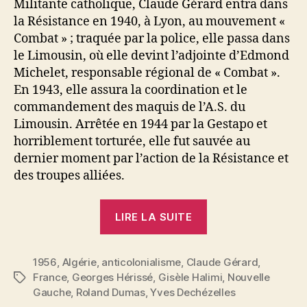
Militante catholique, Claude Gérard entra dans
la Résistance en 1940, à Lyon, au mouvement «
Combat » ; traquée par la police, elle passa dans
le Limousin, où elle devint l’adjointe d’Edmond
Michelet, responsable régional de « Combat ».
En 1943, elle assura la coordination et le
commandement des maquis de l’A.S. du
Limousin. Arrêtée en 1944 par la Gestapo et
horriblement torturée, elle fut sauvée au
dernier moment par l’action de la Résistance et
des troupes alliées.
« Libérez
LIRE LA SUITE
Claude
Gérard »
1956
,
Algérie
,
anticolonialisme
,
Claude Gérard
,
France
,
Georges Hérissé
,
Gisèle Halimi
,
Nouvelle
Étiquettes
Gauche
,
Roland Dumas
,
Yves Dechézelles