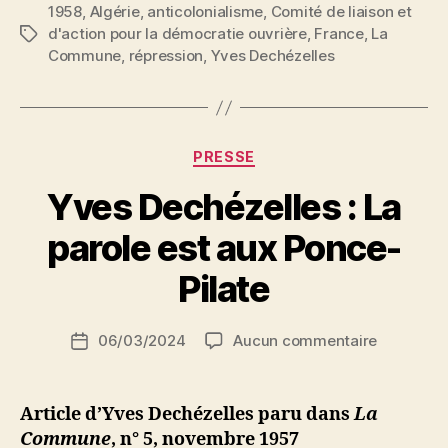
1958
,
Algérie
,
anticolonialisme
,
Comité de liaison et
Les
d'action pour la démocratie ouvrière
,
France
,
La
Étiquettes
condamnés
Commune
,
répression
,
Yves Dechézelles
à
mort
algériens
ont-
Catégories
PRESSE
ils
Yves Dechézelles : La
le
droit
P
parole est aux Ponce-
a
de
r
Pilate
mourir
S
comme
i
Auteur
des
sur
06/03/2024
Aucun commentaire
N
Date
de
Yves
e
hommes
de
l’article
Dechézell
d
l’article
? »
:
ji
Article d’Yves Dechézelles paru dans
La
La
b
Commune
, n° 5, novembre 1957