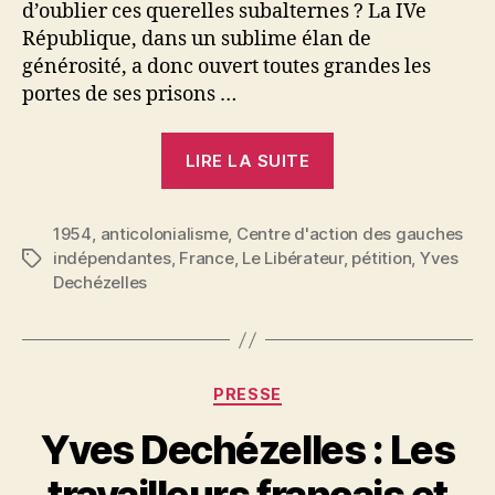
d’oublier ces querelles subalternes ? La IVe
République, dans un sublime élan de
générosité, a donc ouvert toutes grandes les
portes de ses prisons …
« Yves
LIRE LA SUITE
Dechézelles
:
1954
,
anticolonialisme
,
Centre d'action des gauches
Pour
indépendantes
,
France
,
Le Libérateur
,
pétition
,
Yves
Étiquettes
les
Dechézelles
détenus
coloniaux
:
Amnistie »
Catégories
PRESSE
Yves Dechézelles : Les
travailleurs français et