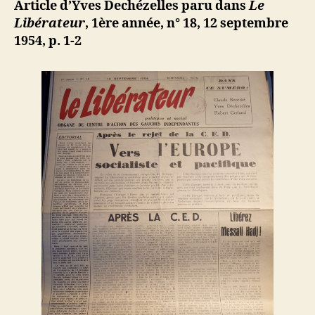
ji
Article d’Yves Dechézelles paru dans
Le
Libérez
b
Libérateur
, 1ère année, n° 18, 12 septembre
Messali
1954, p. 1-2
Hadj
!