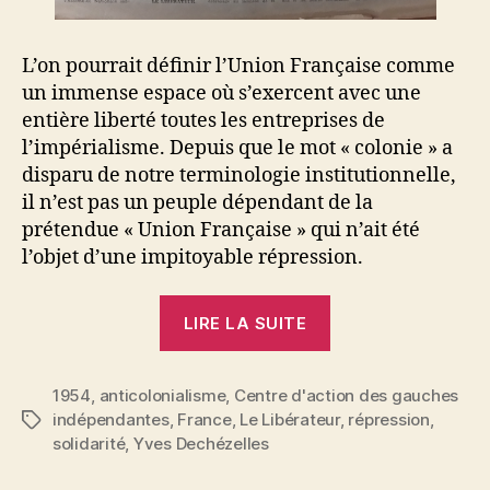
L’on pourrait définir l’Union Française comme
un immense espace où s’exercent avec une
entière liberté toutes les entreprises de
l’impérialisme. Depuis que le mot « colonie » a
disparu de notre terminologie institutionnelle,
il n’est pas un peuple dépendant de la
prétendue « Union Française » qui n’ait été
l’objet d’une impitoyable répression.
« Yves
LIRE LA SUITE
Dechézelles
:
1954
,
anticolonialisme
,
Centre d'action des gauches
Qui
indépendantes
,
France
,
Le Libérateur
,
répression
,
Étiquettes
graciera
solidarité
,
Yves Dechézelles
les
emprisonnés