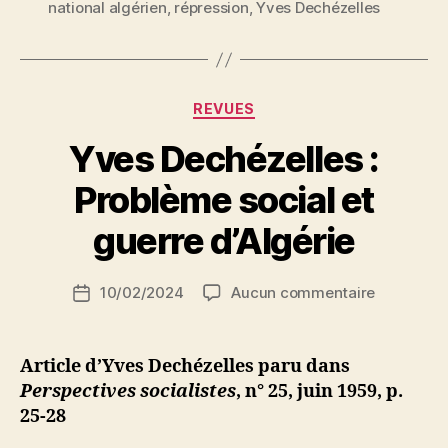
national algérien
,
répression
,
Yves Dechézelles
choix
entre
les
victimes
Catégories
REVUES
! »
Yves Dechézelles :
P
Problème social et
a
r
guerre d’Algérie
S
i
Auteur
sur
10/02/2024
Aucun commentaire
N
Date
de
Yves
e
de
l’article
Dechézell
d
l’article
:
ji
Article d’Yves Dechézelles paru dans
Problème
b
Perspectives socialistes
, n° 25, juin 1959, p.
social
25-28
et
guerre