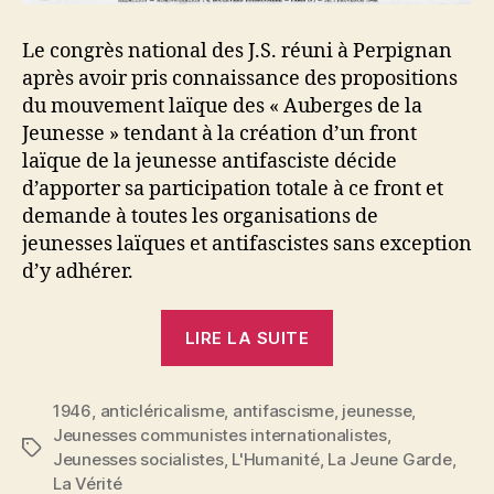
Le congrès national des J.S. réuni à Perpignan
après avoir pris connaissance des propositions
du mouvement laïque des « Auberges de la
Jeunesse » tendant à la création d’un front
laïque de la jeunesse antifasciste décide
d’apporter sa participation totale à ce front et
demande à toutes les organisations de
jeunesses laïques et antifascistes sans exception
d’y adhérer.
« Front
LIRE LA SUITE
laïque
de
1946
,
anticléricalisme
,
antifascisme
la
,
jeunesse
,
Jeunesses communistes internationalistes
,
jeunesse
Étiquettes
Jeunesses socialistes
,
L'Humanité
,
La Jeune Garde
,
antifasciste »
La Vérité