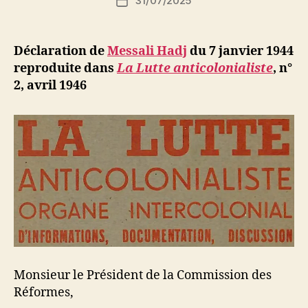
31/07/2025
N
Date
de
e
de
l’article
d
l’article
ji
Déclaration de
Messali Hadj
du 7 janvier 1944
b
reproduite dans
La Lutte anticolonialiste
, n°
2, avril 1946
Monsieur le Président de la Commission des
Réformes,