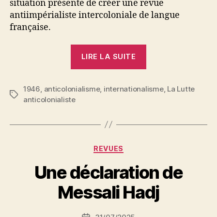
situation présente de créer une revue
antiimpérialiste intercoloniale de langue
française.
« Déclaration
LIRE LA SUITE
du
comité
1946
,
anticolonialisme
,
internationalisme
de
,
La Lutte
Étiquettes
anticolonialiste
rédaction
de
« La
Lutte
Catégories
REVUES
anticolonialiste »
P
Une déclaration de
a
r
Messali Hadj
S
i
Auteur