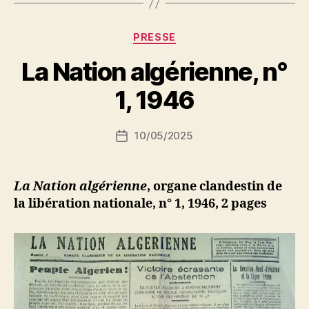
politique
en
Catégories
PRESSE
Algérie »
P
La Nation algérienne, n°
a
r
1, 1946
S
i
Auteur
10/05/2025
N
Date
de
e
de
l’article
d
l’article
ji
La Nation algérienne
, organe clandestin de
b
la libération nationale, n° 1, 1946, 2 pages