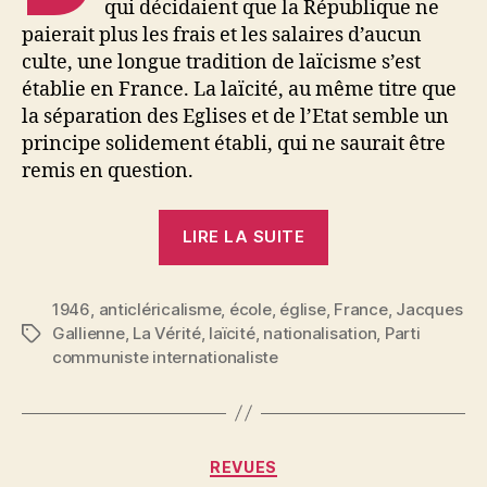
qui décidaient que la République ne
paierait plus les frais et les salaires d’aucun
culte, une longue tradition de laïcisme s’est
établie en France. La laïcité, au même titre que
la séparation des Eglises et de l’Etat semble un
principe solidement établi, qui ne saurait être
remis en question.
« Jacques
LIRE LA SUITE
Gallienne
:
1946
,
anticléricalisme
,
école
,
église
,
La
France
,
Jacques
Gallienne
,
La Vérité
,
laïcité
,
nationalisation
,
Parti
Étiquettes
laïcité
communiste internationaliste
en
péril »
Catégories
REVUES