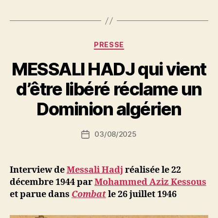
Catégories
PRESSE
MESSALI HADJ qui vient
P
d’être libéré réclame un
a
r
Dominion algérien
S
i
Auteur
03/08/2025
N
Date
de
e
de
l’article
d
l’article
ji
Interview de
Messali Hadj
réalisée le 22
b
décembre 1944 par
Mohammed Aziz Kessous
et parue dans
Combat
le 26 juillet 1946