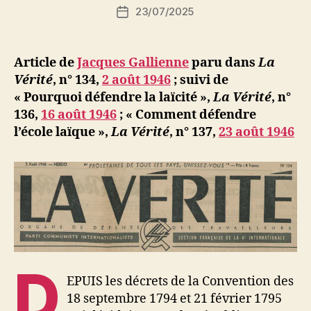
c’est
Auteur
23/07/2025
N
Date
le
de
e
de
l’article
prix
d
l’article
de
ji
Article de
Jacques Gallienne
paru dans
La
b
la
Vérité
, n° 134,
2 août 1946
; suivi de
liberté » »
« Pourquoi défendre la laïcité »,
La Vérité
, n°
136,
16 août 1946
; « Comment défendre
l’école laïque »,
La Vérité
, n° 137,
23 août 1946
D
EPUIS les décrets de la Convention des
18 septembre 1794 et 21 février 1795