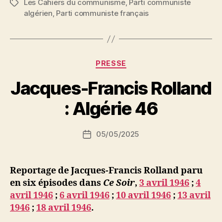
Les Cahiers du communisme
,
Parti communiste
Étiquettes
question
algérien
,
Parti communiste français
algérienne »
Catégories
PRESSE
P
Jacques-Francis Rolland
a
r
: Algérie 46
S
i
Auteur
05/05/2025
N
Date
de
e
de
l’article
d
l’article
ji
Reportage de Jacques-Francis Rolland paru
b
en six épisodes dans
Ce Soir
,
3 avril 1946
;
4
avril 1946
;
6 avril 1946
;
10 avril 1946
;
13 avril
1946
;
18 avril 1946
.