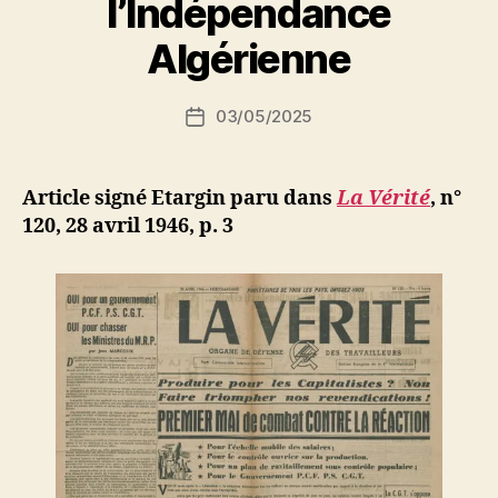
l’Indépendance
a
r
Algérienne
S
i
Auteur
03/05/2025
N
Date
de
e
de
l’article
d
l’article
ji
Article signé Etargin paru dans
La Vérité
, n°
b
120, 28 avril 1946, p. 3