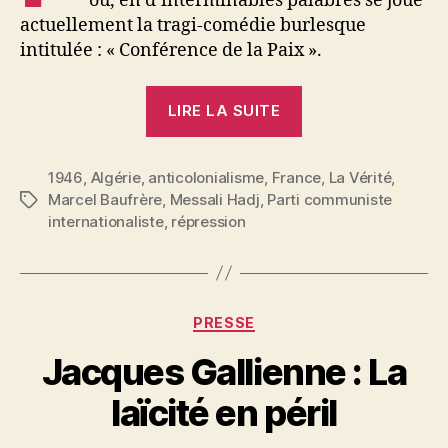
ou, en d’interminables palabres se joue
actuellement la tragi-comédie burlesque
intitulée : « Conférence de la Paix ».
« Messali
LIRE LA SUITE
Hadj,
leader
1946
,
Algérie
,
anticolonialisme
,
France
du
,
La Vérité
,
Marcel Baufrère
,
Messali Hadj
,
Parti communiste
Étiquettes
Parti
internationaliste
,
répression
du
peuple
algérien,
nous
Catégories
PRESSE
déclare
P
Jacques Gallienne : La
:
a
« La
r
laïcité en péril
souffrance,
S
i