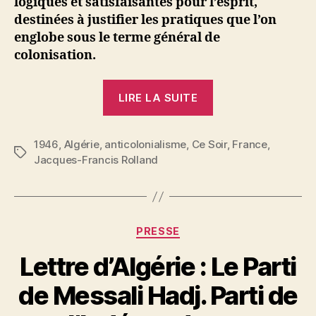
logiques et satisfaisantes pour l’esprit,
destinées à justifier les pratiques que l’on
englobe sous le terme général de
colonisation.
« Jacques-
LIRE LA SUITE
Francis
Rolland
1946
,
Algérie
,
anticolonialisme
,
Ce Soir
:
,
France
,
Étiquettes
Jacques-Francis Rolland
Algérie
46 »
Catégories
PRESSE
Lettre d’Algérie : Le Parti
de Messali Hadj. Parti de
P