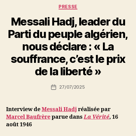
Catégories
PRESSE
Messali Hadj, leader du
Parti du peuple algérien,
nous déclare : « La
P
souffrance, c’est le prix
a
r
de la liberté »
S
i
Auteur
27/07/2025
N
Date
de
e
de
l’article
d
l’article
ji
Interview de
Messali Hadj
réalisée par
b
Marcel Baufrère
parue dans
La Vérité
,
16
août 1946