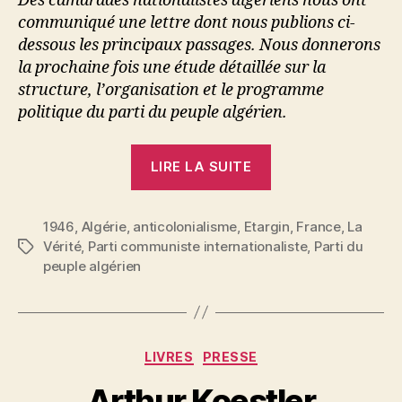
Des camarades nationalistes algériens nous ont
communiqué une lettre dont nous publions ci-
dessous les principaux passages. Nous donnerons
la prochaine fois une étude détaillée sur la
structure, l’organisation et le programme
politique du parti du peuple algérien.
« Lettre
LIRE LA SUITE
d’Algérie
:
1946
,
Algérie
,
anticolonialisme
,
Etargin
Le
,
France
,
La
Vérité
,
Parti communiste internationaliste
,
Parti du
Étiquettes
Parti
peuple algérien
de
Messali
Hadj.
Parti
Catégories
LIVRES
PRESSE
de
P
Arthur Koestler
l’Indépendance