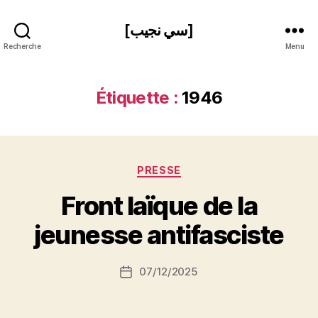
[سي نجيب]
Recherche
Menu
Étiquette :
1946
Catégories
PRESSE
P
Front laïque de la
a
r
jeunesse antifasciste
S
i
Auteur
07/12/2025
N
Date
de
e
de
l’article
d
l’article