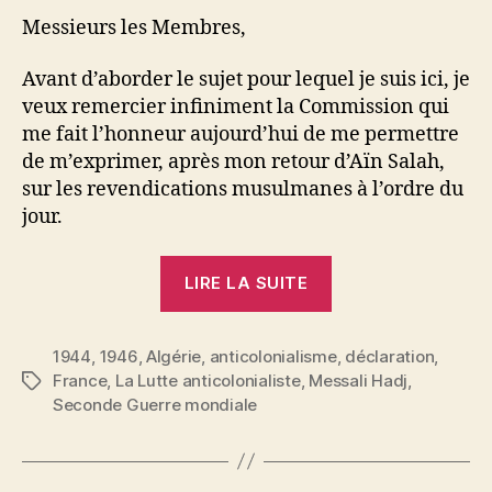
Messieurs les Membres,
Avant d’aborder le sujet pour lequel je suis ici, je
veux remercier infiniment la Commission qui
me fait l’honneur aujourd’hui de me permettre
de m’exprimer, après mon retour d’Aïn Salah,
sur les revendications musulmanes à l’ordre du
jour.
« Une
LIRE LA SUITE
déclaration
de
1944
,
1946
,
Algérie
,
anticolonialisme
Messali
,
déclaration
,
France
,
La Lutte anticolonialiste
,
Messali Hadj
,
Étiquettes
Hadj »
Seconde Guerre mondiale