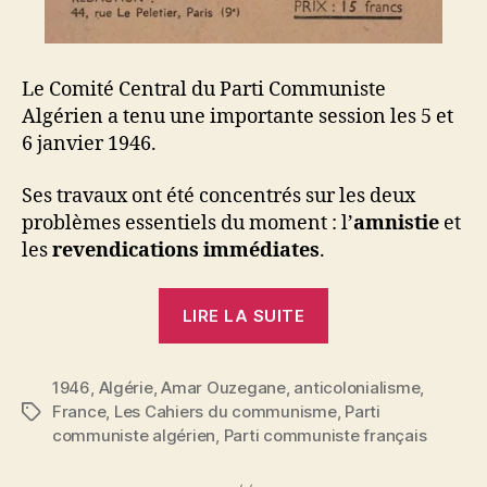
Le Comité Central du Parti Communiste
Algérien a tenu une importante session les 5 et
6 janvier 1946.
Ses travaux ont été concentrés sur les deux
problèmes essentiels du moment : l’
amnistie
et
les
revendications immédiates
.
« Amar
LIRE LA SUITE
Ouzegane
:
1946
,
Algérie
,
Amar Ouzegane
,
anticolonialisme
Notes
,
France
,
Les Cahiers du communisme
,
Parti
Étiquettes
sur
communiste algérien
,
Parti communiste français
la
situation