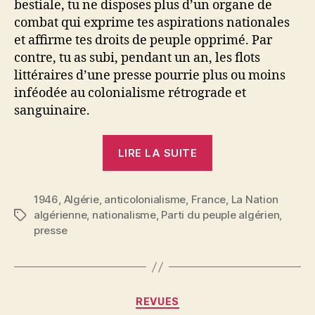
bestiale, tu ne disposes plus d’un organe de
combat qui exprime tes aspirations nationales
et affirme tes droits de peuple opprimé. Par
contre, tu as subi, pendant un an, les flots
littéraires d’une presse pourrie plus ou moins
inféodée au colonialisme rétrograde et
sanguinaire.
« La
LIRE LA SUITE
Nation
algérienne,
1946
,
Algérie
,
anticolonialisme
,
France
n°
,
La Nation
algérienne
,
nationalisme
,
Parti du peuple algérien
,
Étiquettes
1,
presse
1946 »
Catégories
REVUES