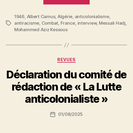
HADJ
qui
1946
,
Albert Camus
,
Algérie
,
anticolonialisme
vient
,
antiracisme
,
Combat
,
France
,
interview
,
Messali Hadj
,
Étiquettes
d’être
Mohammed Aziz Kessous
libéré
réclame
un
Dominion
Catégories
REVUES
algérien »
Déclaration du comité de
P
rédaction de « La Lutte
a
r
anticolonialiste »
S
i
Auteur
01/08/2025
N
Date
de
e
de
l’article
d
l’article