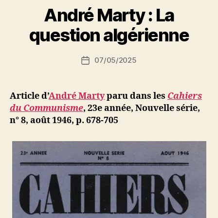
P
André Marty : La
a
r
question algérienne
S
i
Auteur
07/05/2025
N
Date
de
e
de
l’article
d
l’article
ji
Article d’
André Marty
paru dans les
Cahiers
b
du Communisme
, 23e année, Nouvelle série,
n° 8, août 1946, p. 678-705