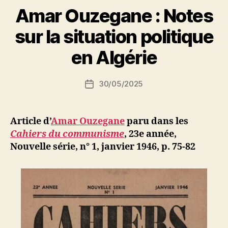
Amar Ouzegane : Notes
P
sur la situation politique
a
r
en Algérie
S
i
Auteur
30/05/2025
N
Date
de
e
de
l’article
d
l’article
ji
Article d’
Amar Ouzegane
paru dans les
b
Cahiers du communisme
, 23e année,
Nouvelle série, n° 1, janvier 1946, p. 75-82