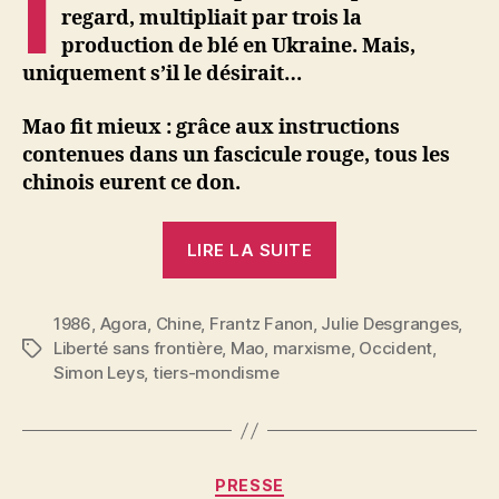
I
regard, multipliait par trois la
production de blé en Ukraine. Mais,
uniquement s’il le désirait…
Mao fit mieux : grâce aux instructions
contenues dans un fascicule rouge, tous les
chinois eurent ce don.
« Julie
LIRE LA SUITE
Desgranges
:
1986
,
Agora
,
Chine
,
Frantz Fanon
,
Julie Desgranges
Tiers-
,
Liberté sans frontière
,
Mao
,
marxisme
,
Occident
,
Étiquettes
mondisme,
Simon Leys
,
tiers-mondisme
rêves
et
réalités »
P
Catégories
PRESSE