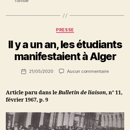
Tunisie
Catégories
PRESSE
P
Il y a un an, les étudiants
a
r
manifestaient à Alger
S
i
Auteur
sur
21/05/2020
Aucun commentaire
N
Date
de
Il
e
de
l’article
y
d
l’article
a
ji
Article paru dans le
Bulletin de liaison
, n° 11,
un
b
février 1967, p. 9
an,
les
étudiants
manifesta
à