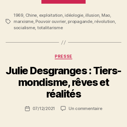
ans
après
1969
,
Chine
,
exploitation
,
idéologie
,
:
illusion
,
Mao
,
marxisme
,
Pouvoir ouvrier
,
propagande
,
révolution
,
Étiquettes
le
socialisme
,
totalitarisme
sens
de
la
révolution
Catégories
PRESSE
chinoise »
Julie Desgranges : Tiers-
P
mondisme, rêves et
a
r
réalités
S
i
Auteur
sur
07/12/2021
Un commentaire
N
Date
de
Julie
e
de
l’article
Desgranges
d
l’article
: