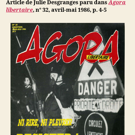
ji
Article de Julie Desgranges paru dans
Agora
Tiers-
b
libertaire
, n° 32,
avril-mai 1986, p. 4-5
mondisme,
rêves
et
réalités