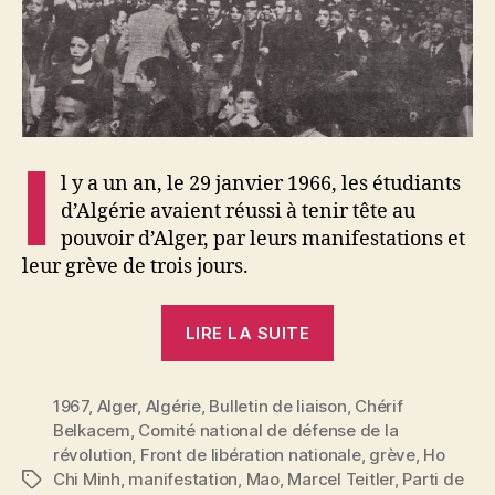
Alger
I
l y a un an, le 29 janvier 1966, les étudiants
d’Algérie avaient réussi à tenir tête au
pouvoir d’Alger, par leurs manifestations et
leur grève de trois jours.
« Il
LIRE LA SUITE
y
a
1967
,
Alger
,
Algérie
,
Bulletin de liaison
un
,
Chérif
Belkacem
,
Comité national de défense de la
an,
révolution
,
Front de libération nationale
,
grève
,
Ho
les
Chi Minh
,
manifestation
,
Mao
,
Marcel Teitler
,
Parti de
Étiquettes