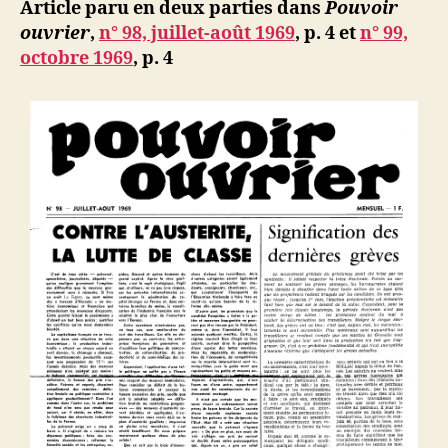
ji
Article paru en deux parties dans
Pouvoir
:
b
ouvrier
,
n° 98, juillet-août 1969
, p. 4 et
n° 99,
le
octobre 1969
, p. 4
sens
de
la
révolution
chinoise