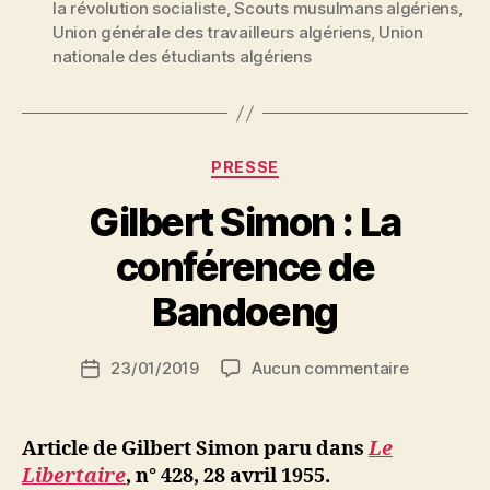
étudiants
la révolution socialiste
,
Scouts musulmans algériens
,
manifestaient
Union générale des travailleurs algériens
,
Union
nationale des étudiants algériens
à
Alger »
Catégories
PRESSE
Gilbert Simon : La
P
conférence de
a
r
Bandoeng
S
i
Auteur
sur
23/01/2019
Aucun commentaire
N
Date
de
Gilbert
e
de
l’article
Simon
d
l’article
:
ji
Article de Gilbert Simon paru dans
Le
La
b
Libertaire
, n° 428, 28 avril 1955.
conférenc