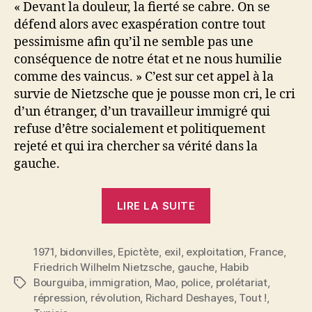
« Devant la douleur, la fierté se cabre. On se
défend alors avec exaspération contre tout
pessimisme afin qu’il ne semble pas une
conséquence de notre état et ne nous humilie
comme des vaincus. » C’est sur cet appel à la
survie de Nietzsche que je pousse mon cri, le cri
d’un étranger, d’un travailleur immigré qui
refuse d’être socialement et politiquement
rejeté et qui ira chercher sa vérité dans la
gauche.
« Appel
LIRE LA SUITE
d’un
immigré »
1971
,
bidonvilles
,
Epictète
,
exil
,
exploitation
,
France
,
Friedrich Wilhelm Nietzsche
,
gauche
,
Habib
Bourguiba
,
immigration
,
Mao
,
police
,
prolétariat
,
Étiquettes
répression
,
révolution
,
Richard Deshayes
,
Tout !
,