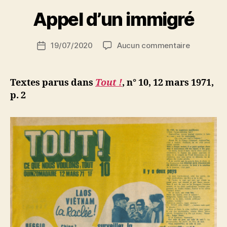
a
r
Appel d’un immigré
S
i
Auteur
sur
19/07/2020
Aucun commentaire
N
Date
de
Appel
e
de
l’article
d’un
d
l’article
immigré
ji
Textes parus dans
Tout !
, n° 10, 12 mars 1971,
b
p. 2