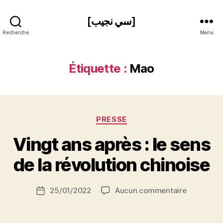
[سي نجيب]
Recherche
Menu
Étiquette :
Mao
Catégories
PRESSE
P
Vingt ans après : le sens
a
r
de la révolution chinoise
S
i
Auteur
sur
25/01/2022
Aucun commentaire
N
Date
de
Vingt
e
de
l’article
ans
d
l’article
après