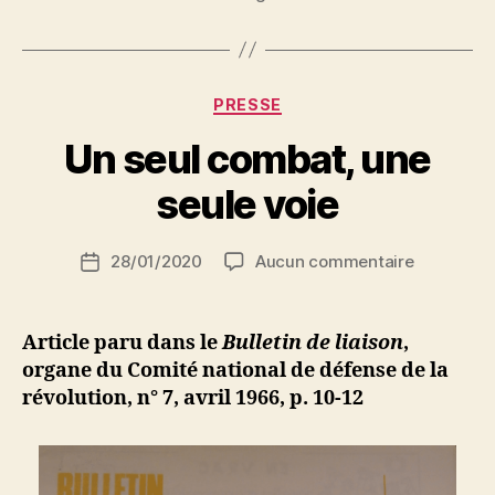
Alger »
Catégories
PRESSE
P
Un seul combat, une
a
r
seule voie
S
i
Auteur
sur
28/01/2020
Aucun commentaire
N
Date
de
Un
e
de
l’article
seul
d
l’article
combat,
ji
Article paru dans le
Bulletin de liaison
,
une
b
organe du Comité national de défense de la
seule
révolution, n° 7, avril 1966, p. 10-12
voie