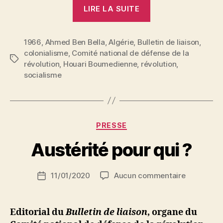
« Un
LIRE LA SUITE
seul
combat,
1966
,
Ahmed Ben Bella
,
Algérie
,
Bulletin de liaison
une
,
colonialisme
,
Comité national de défense de la
seule
Étiquettes
révolution
,
Houari Boumedienne
,
révolution
,
voie »
socialisme
P
Catégories
PRESSE
a
r
Austérité pour qui ?
S
i
Auteur
sur
11/01/2020
Aucun commentaire
N
Date
de
Austérité
e
de
l’article
pour
d
l’article
qui
ji
Editorial du
Bulletin de liaison
, organe du
?
b