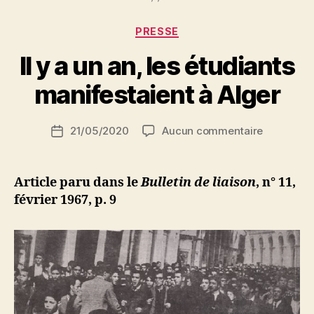
Catégories
PRESSE
P
Il y a un an, les étudiants
a
r
manifestaient à Alger
S
i
Auteur
sur
21/05/2020
Aucun commentaire
N
Date
de
Il
e
de
l’article
y
d
l’article
a
ji
Article paru dans le
Bulletin de liaison
, n° 11,
un
b
février 1967, p. 9
an,
les
étudiants
manifesta
à
Alger