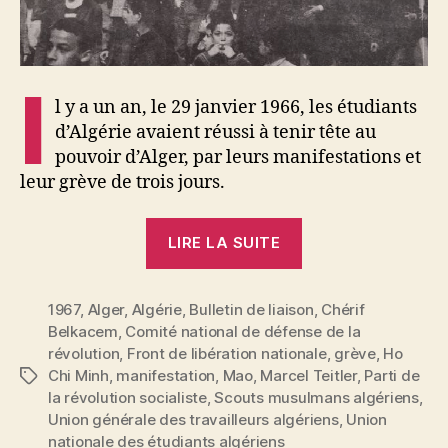
I
l y a un an, le 29 janvier 1966, les étudiants
d’Algérie avaient réussi à tenir tête au
pouvoir d’Alger, par leurs manifestations et
leur grève de trois jours.
« Il
LIRE LA SUITE
y
a
1967
,
Alger
,
Algérie
,
Bulletin de liaison
un
,
Chérif
Belkacem
,
Comité national de défense de la
an,
révolution
,
Front de libération nationale
,
grève
,
Ho
les
Chi Minh
,
manifestation
,
Mao
,
Marcel Teitler
,
Parti de
Étiquettes
étudiants
la révolution socialiste
,
Scouts musulmans algériens
,
manifestaient
Union générale des travailleurs algériens
,
Union
nationale des étudiants algériens
à