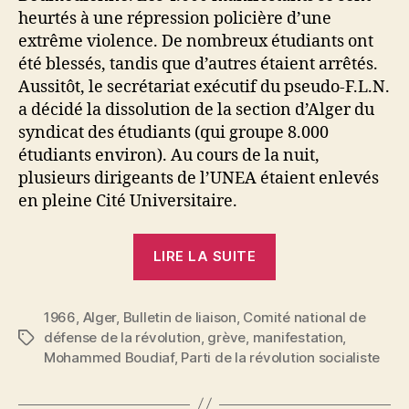
heurtés à une répression policière d’une
extrême violence. De nombreux étudiants ont
été blessés, tandis que d’autres étaient arrêtés.
Aussitôt, le secrétariat exécutif du pseudo-F.L.N.
a décidé la dissolution de la section d’Alger du
syndicat des étudiants (qui groupe 8.000
étudiants environ). Au cours de la nuit,
plusieurs dirigeants de l’UNEA étaient enlevés
en pleine Cité Universitaire.
« Alger
LIRE LA SUITE
:
les
1966
,
Alger
,
Bulletin de liaison
,
Comité national de
étudiants
défense de la révolution
,
grève
,
manifestation
,
Étiquettes
manifestent »
Mohammed Boudiaf
,
Parti de la révolution socialiste