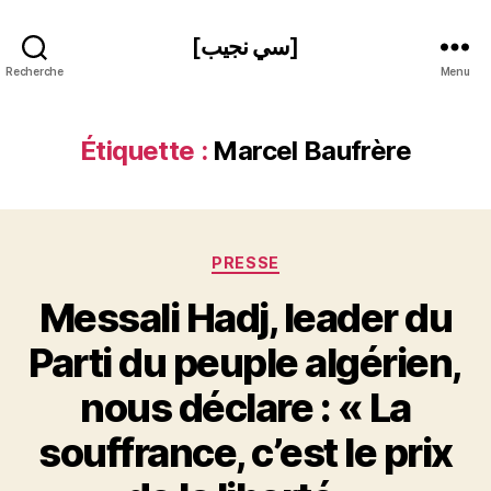
[سي نجيب]
Recherche
Menu
Étiquette :
Marcel Baufrère
Catégories
PRESSE
Messali Hadj, leader du
Parti du peuple algérien,
nous déclare : « La
P
souffrance, c’est le prix
a
r