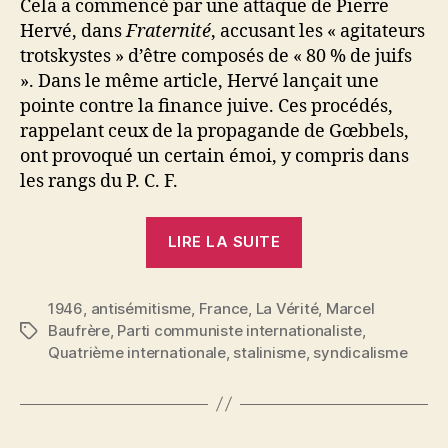
Cela a commencé par une attaque de Pierre
Hervé, dans
Fraternité
, accusant les « agitateurs
trotskystes » d’être composés de « 80 % de juifs
». Dans le même article, Hervé lançait une
pointe contre la finance juive. Ces procédés,
rappelant ceux de la propagande de Gœbbels,
ont provoqué un certain émoi, y compris dans
les rangs du P. C. F.
« Marcel
LIRE LA SUITE
Baufrère
:
1946
,
antisémitisme
,
France
,
La Vérité
Pour
,
Marcel
Baufrère
,
Parti communiste internationaliste
,
Étiquettes
la
Quatrième internationale
,
stalinisme
,
syndicalisme
première
fois
dans
le
P