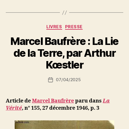
du
peuple
algérien,
nous
Catégories
LIVRES
PRESSE
déclare
Marcel Baufrère : La Lie
:
« La
P
de la Terre, par Arthur
a
souffrance,
r
Kœstler
c’est
S
le
i
Auteur
prix
07/04/2025
N
Date
de
e
de
de
l’article
d
l’article
la
ji
Article de
Marcel Baufrère
paru dans
La
liberté » »
b
Vérité
,
n° 155, 27 décembre 1946, p. 3