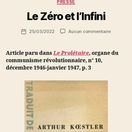
Catégories
PRESSE
a
journal
r
Le Zéro et l’Infini
de
S
la
i
Auteur
C.G.T.
sur
25/03/2022
Aucun commentaire
N
Date
de
Le
e
de
apparaît
l’article
Zéro
d
l’article
l’antisémitisme,
et
ji
Article paru dans
Le Prolétaire
, organe du
poison
l’Infini
b
communisme révolutionnaire, n° 10,
venimeux
décembre 1946-janvier 1947, p. 3
du
fascisme »