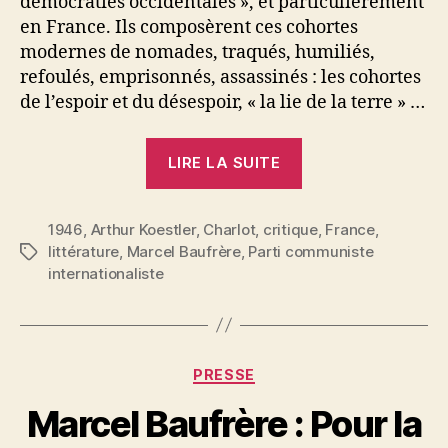
démocraties occidentales », et particulièrement
en France. Ils composèrent ces cohortes
modernes de nomades, traqués, humiliés,
refoulés, emprisonnés, assassinés : les cohortes
de l’espoir et du désespoir, « la lie de la terre » …
« Marcel
LIRE LA SUITE
Baufrère
:
1946
,
Arthur Koestler
,
Charlot
,
critique
La
,
France
,
littérature
,
Marcel Baufrère
,
Parti communiste
Étiquettes
Lie
internationaliste
de
la
Terre,
par
Catégories
PRESSE
Arthur
Marcel Baufrère : Pour la
Kœstler »