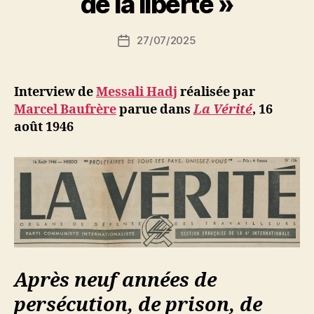
de la liberté »
S
i
Auteur
27/07/2025
N
Date
de
e
de
l’article
d
l’article
ji
Interview de
Messali Hadj
réalisée par
b
Marcel Baufrère
parue dans
La Vérité
,
16
août 1946
Après neuf années de
persécution, de prison, de