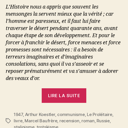
L’Histoire nous a appris que souvent les
mensonges la servent mieux que la vérité ; car
l’homme est paresseux, et il faut lui faire
traverser le désert pendant quarante ans, avant
chaque étape de son développement. Et pour le
forcer à franchir le désert, force menaces et force
promesses sont nécessaires : il a besoin de
terreurs imaginaires et d’imaginaires
consolations, sans quoi il va s’asseoir et se
reposer prématurément et va s’amuser à adorer
des veaux d’or.
« Le
LIRE LA SUITE
Zéro
et
1947
,
Arthur Koestler
,
communisme
,
l’Infini »
Le Prolétaire
,
livre
,
Marcel Baufrère
,
recension
,
roman
,
Russie
,
Étiquettes
stalinisme
,
trotskisme