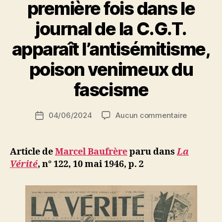
première fois dans le
journal de la C.G.T.
apparaît l’antisémitisme,
P
poison venimeux du
a
r
fascisme
S
i
Auteur
sur
04/06/2024
Aucun commentaire
N
Date
de
Marcel
e
de
l’article
Baufrère
d
l’article
:
ji
Article de
Marcel Baufrère
paru dans
La
Pour
b
Vérité
,
n° 122, 10 mai 1946, p. 2
la
première
fois
dans
le