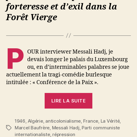
forteresse et d’exil dans la
Forêt Vierge
P
OUR interviewer Messali Hadj, je
devais longer le palais du Luxembourg
ou, en d’interminables palabres se joue
actuellement la tragi-comédie burlesque
intitulée : « Conférence de la Paix ».
« Messali
LIRE LA SUITE
Hadj,
leader
1946
,
Algérie
,
anticolonialisme
,
France
du
,
La Vérité
,
Marcel Baufrère
,
Messali Hadj
,
Parti communiste
Étiquettes
Parti
internationaliste
,
répression