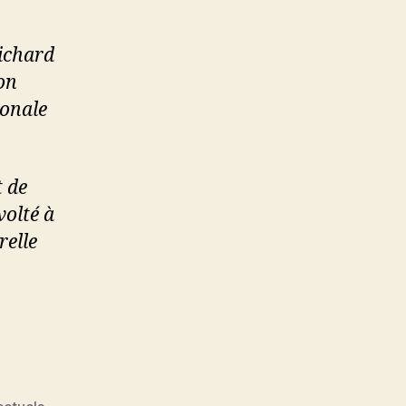
Richard
son
ionale
 de
volté à
relle