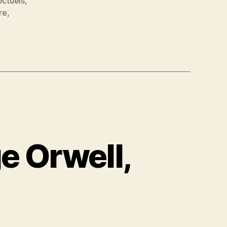
lectuels
,
re
,
e Orwell,