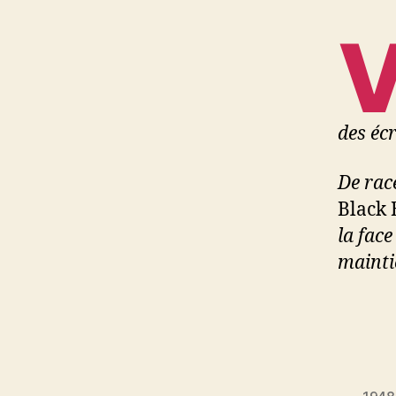
des éc
De rac
Black 
la fac
mainti