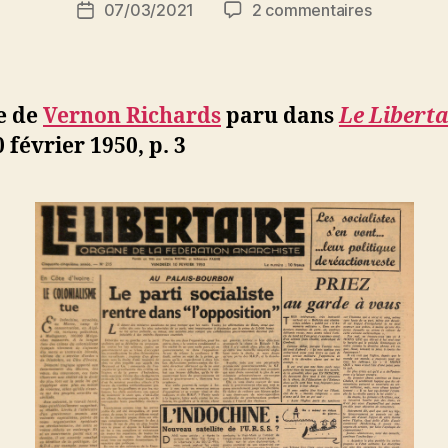
Auteur
sur
07/03/2021
2 commentaires
N
Date
de
Vernon
e
de
l’article
Richards
d
l’article
:
ji
George
b
e de
Vernon Richards
paru dans
Le Liberta
Orwell,
0 février 1950, p. 3
l’humanist