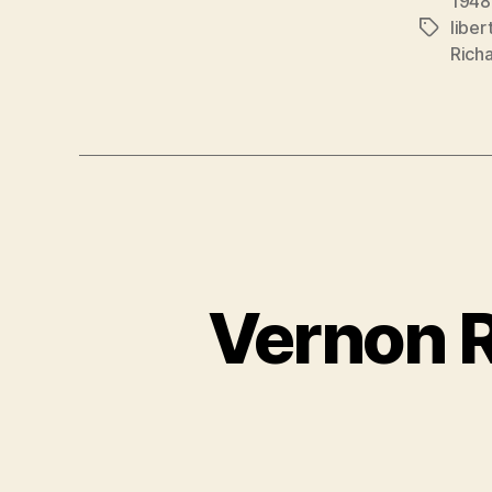
1948
liber
Étiquett
Rich
Vernon R