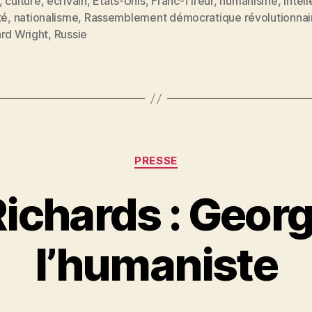
,
culture
,
écrivain
,
Etats-Unis
,
Franc-Tireur
,
humanisme
,
Intel
té
,
nationalisme
,
Rassemblement démocratique révolutionnai
est
es
ard Wright
,
Russie
plus
grande
que
l’Amérique
ou
la
Catégories
PRESSE
Russie »
ichards : Georg
P
l’humaniste
a
r
S
i