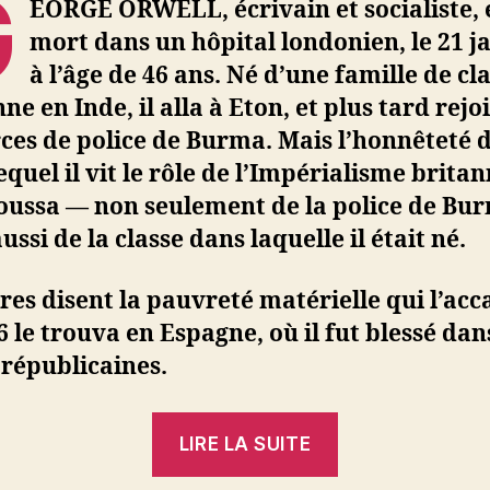
G
EORGE ORWELL, écrivain et socialiste, 
mort dans un hôpital londonien, le 21 ja
à l’âge de 46 ans. Né d’une famille de cl
e en Inde, il alla à Eton, et plus tard rejo
rces de police de Burma. Mais l’honnêteté d
equel il vit le rôle de l’Impérialisme brita
oussa — non seulement de la police de Bu
ussi de la classe dans laquelle il était né.
vres disent la pauvreté matérielle qui l’acc
6 le trouva en Espagne, où il fut blessé dan
 républicaines.
« Vernon
LIRE LA SUITE
Richards