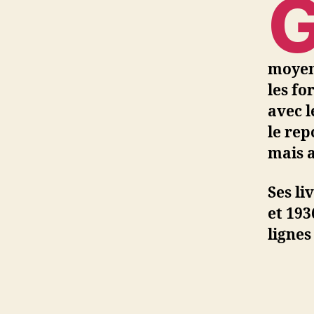
moyenn
les fo
avec l
le rep
mais a
Ses li
et 193
lignes