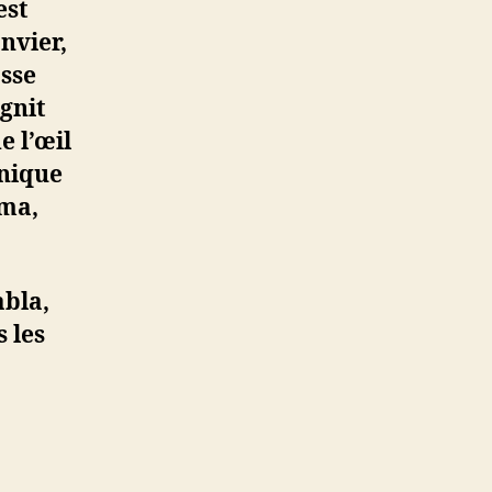
est
nvier,
asse
ignit
e l’œil
nnique
rma,
abla,
s les