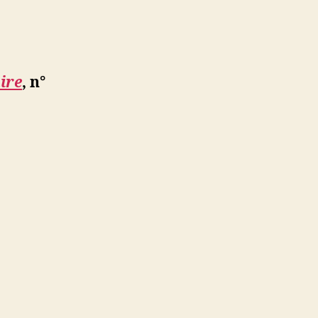
ire
, n°
e