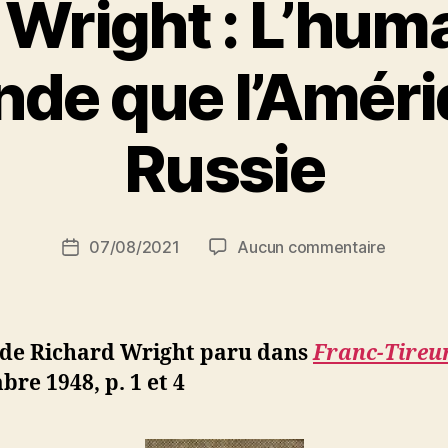
 Wright : L’huma
nde que l’Améri
P
Russie
a
r
S
i
Auteur
sur
07/08/2021
Aucun commentaire
N
Date
de
Richard
e
de
l’article
Wright
d
l’article
:
ji
L’humani
b
 de Richard Wright paru dans
Franc-Tireu
est
re 1948, p. 1 et 4
plus
grande
que