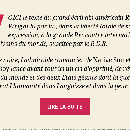
V
OICI le texte du grand écrivain américain 
Wright lu par lui, dans la liberté totale de 
expression, à la grande Rencontre internat
rivains du monde, suscitée par le R.D.R.
e noire, l’admirable romancier de
Native Son
et
Boy
lance avant tout ici un cri d’opprimé, de ré
e du monde et des deux Etats géants dont la que
ent l’humanité dans l’angoisse et dans la peur.
« Richard
LIRE LA SUITE
Wright
:
L’humanité