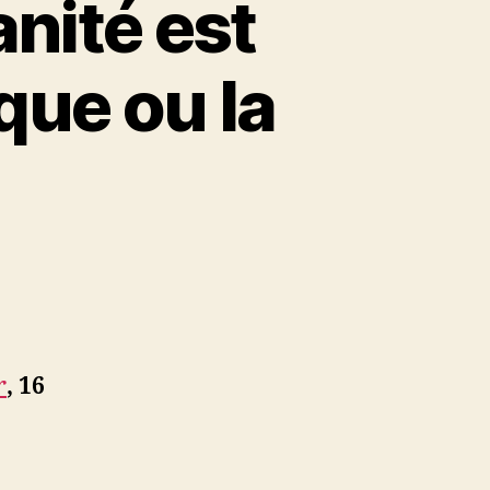
nité est
que ou la
té
r
, 16