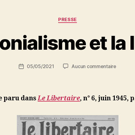
Eli
Lotar »
Catégories
PRESSE
P
onialisme et la 
a
r
S
i
Auteur
sur
05/05/2021
Aucun commentaire
N
Date
de
Le
e
de
l’article
colonial
d
l’article
et
ji
la
b
le paru dans
Le Libertaire
, n° 6, juin 1945, p
liberté