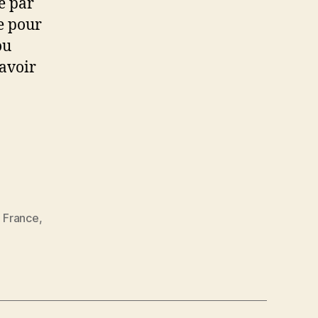
é par
e pour
ou
savoir
a
,
France
,