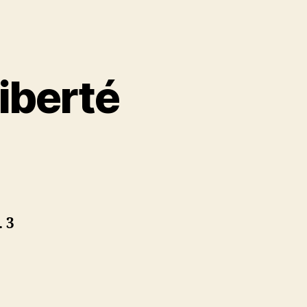
liberté
isme
. 3