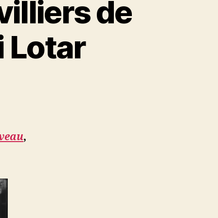
illiers de
i Lotar
liers
veau
,