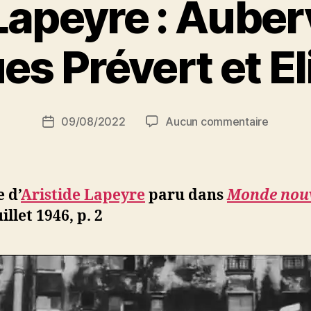
Lapeyre : Auberv
P
s Prévert et El
a
r
S
i
Auteur
sur
09/08/2022
Aucun commentaire
N
Date
de
Aristide
e
de
l’article
Lapeyre
d
l’article
:
ji
Aubervil
b
e d’
Aristide Lapeyre
paru dans
Monde nou
de
uillet 1946, p. 2
Jacques
Prévert
et
Eli
Lotar