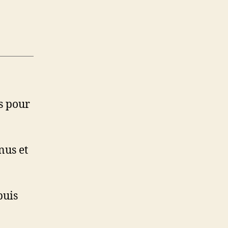
s pour
nus et
puis