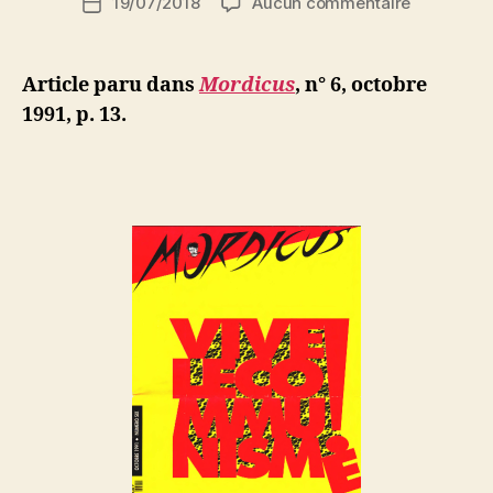
sur
19/07/2018
Aucun commentaire
N
Date
de
Arthur
e
de
l’article
Cravan
d
l’article
:
ji
Article paru dans
Mordicus
, n° 6, octobre
Sportifs,
b
1991, p. 13.
je
vous
hais
!