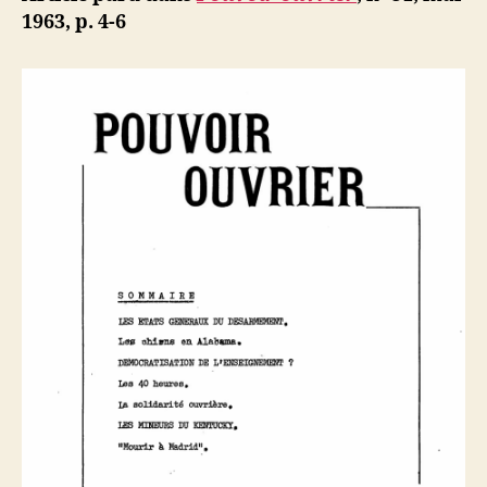
?
b
1963, p. 4-6