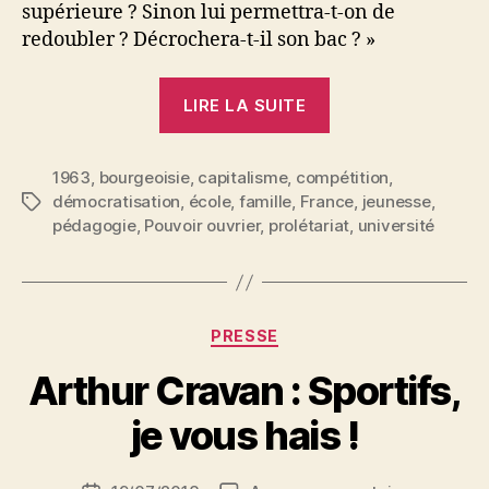
supérieure ? Sinon lui permettra-t-on de
redoubler ? Décrochera-t-il son bac ? »
« Démocratisatio
LIRE LA SUITE
de
l’enseignement
1963
,
bourgeoisie
,
capitalisme
,
compétition
? »
,
démocratisation
,
école
,
famille
,
France
,
jeunesse
,
Étiquettes
pédagogie
,
Pouvoir ouvrier
,
prolétariat
,
université
Catégories
PRESSE
P
Arthur Cravan : Sportifs,
a
r
je vous hais !
S
i
Auteur