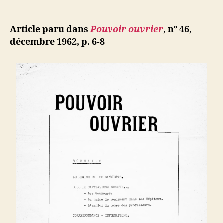
L’emploi
e
de
l’article
du
d
l’article
temps
ji
Article paru dans
Pouvoir ouvrier
, n° 46,
des
b
décembre 1962, p. 6-8
professeu