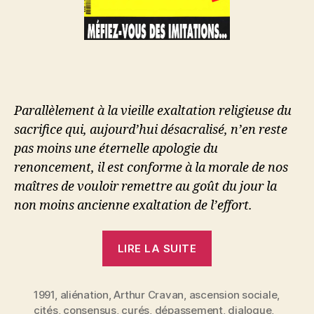
Parallèlement à la vieille exaltation religieuse du
sacrifice qui, aujourd’hui désacralisé, n’en reste
pas moins une éternelle apologie du
renoncement, il est conforme à la morale de nos
maîtres de vouloir remettre au goût du jour la
non moins ancienne exaltation de l’effort.
« Arthur
LIRE LA SUITE
Cravan
:
1991
,
aliénation
,
Arthur Cravan
,
ascension sociale
Sportifs,
,
cités
,
consensus
,
curés
,
dépassement
,
dialogue
,