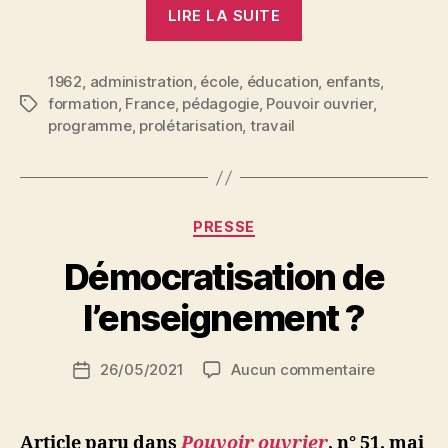
« L’emploi
LIRE LA SUITE
du
temps
1962
,
administration
,
école
,
éducation
des
,
enfants
,
formation
,
France
,
pédagogie
,
Pouvoir ouvrier
,
Étiquettes
professeurs »
programme
,
prolétarisation
,
travail
Catégories
PRESSE
P
Démocratisation de
a
r
l’enseignement ?
S
i
Auteur
sur
26/05/2021
Aucun commentaire
N
Date
de
Démocrati
e
de
l’article
de
d
l’article
l’enseign
ji
Article paru dans
Pouvoir ouvrier
, n° 51, mai