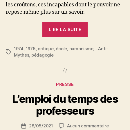
les croûtons, ces incapables dont le pouvoir ne
repose même plus sur un savoir.
« Non,
LIRE LA SUITE
l’école
n’est
1974
,
1975
,
critique
,
école
,
humanisme
pas
,
L'Anti-
Étiquettes
Mythes
,
pédagogie
malade
! »
Catégories
PRESSE
P
L’emploi du temps des
a
r
professeurs
S
i
Auteur
sur
28/05/2021
Aucun commentaire
N
Date
de