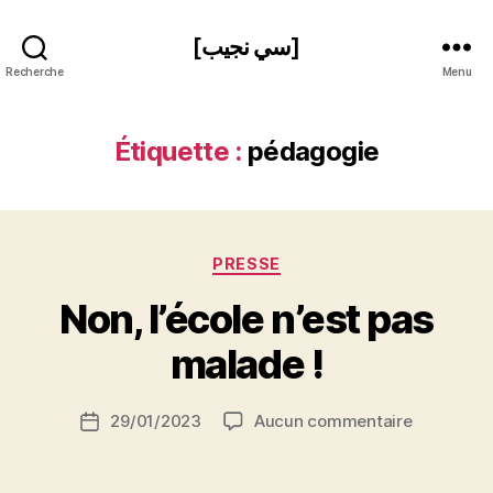
[سي نجيب]
Recherche
Menu
Étiquette :
pédagogie
Catégories
PRESSE
P
Non, l’école n’est pas
a
r
malade !
S
i
Auteur
sur
29/01/2023
Aucun commentaire
N
Date
de
Non,
e
de
l’article
l’école
d
l’article
n’est