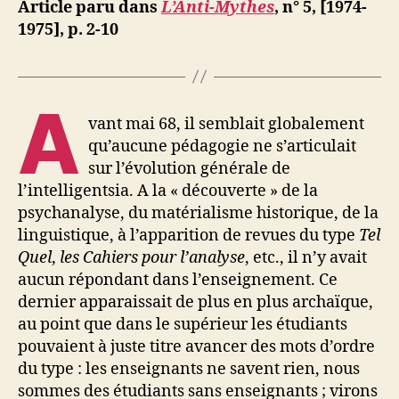
ji
Article paru dans
L’Anti-Mythes
, n° 5, [1974-
pas
b
1975], p. 2-10
malade
!
A
vant mai 68, il semblait globalement
qu’aucune pédagogie ne s’articulait
sur l’évolution générale de
l’intelligentsia. A la « découverte » de la
psychanalyse, du matérialisme historique, de la
linguistique, à l’apparition de revues du type
Tel
Quel
,
les Cahiers pour l’analyse
, etc., il n’y avait
aucun répondant dans l’enseignement. Ce
dernier apparaissait de plus en plus archaïque,
au point que dans le supérieur les étudiants
pouvaient à juste titre avancer des mots d’ordre
du type : les enseignants ne savent rien, nous
sommes des étudiants sans enseignants ; virons