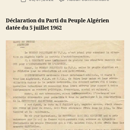
de
Déclarati
e
de
l’article
du
d
l’article
Parti
ji
Déclaration du Parti du Peuple Algérien
du
b
datée du 5 juillet 1962
Peuple
Algérien
(5
juillet
1962)