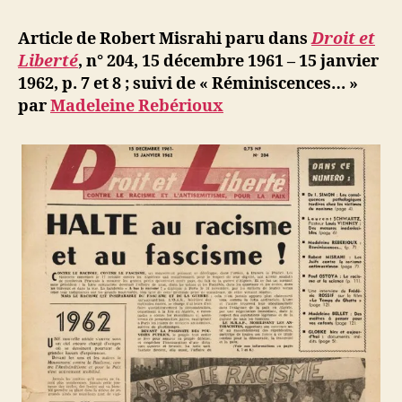
l’article
d
l’article
ji
Article de Robert Misrahi paru dans
Droit et
b
Liberté
, n° 204, 15 décembre 1961 – 15 janvier
1962, p. 7 et 8 ; suivi de « Réminiscences… »
par
Madeleine Rebérioux