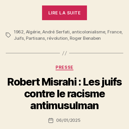
« André
LIRE LA SUITE
Serfati
:
1962
,
Algérie
,
André Serfati
,
anticolonialisme
Juif
,
France
,
Étiquettes
Juifs
,
Partisans
,
révolution
,
Roger Benaben
algérien »
Catégories
PRESSE
Robert Misrahi : Les juifs
P
contre le racisme
a
r
antimusulman
S
i
Auteur
06/01/2025
N
Date
de
e
de