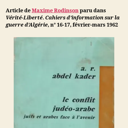
d
l’article
ji
Article de
Maxime Rodinson
paru dans
b
Vérité-Liberté
.
Cahiers d’information sur la
guerre d’Algérie
, n° 16-17, février-mars 1962