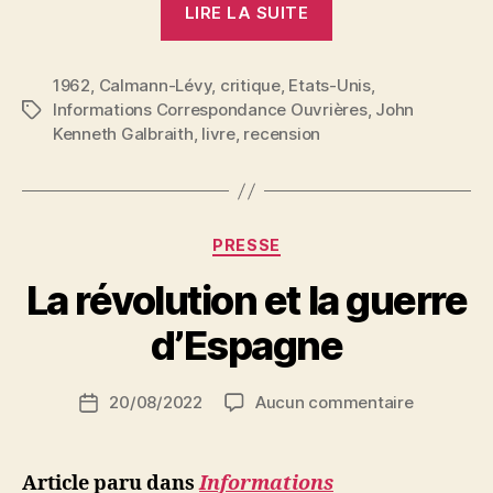
LIRE LA SUITE
de
l’opulence
1962
,
Calmann-Lévy
,
critique
,
Etats-Unis
(J.
,
Informations Correspondance Ouvrières
,
John
Étiquettes
K.
Kenneth Galbraith
,
livre
,
recension
Galbraith
–
Ed.
Calmann-
Catégories
PRESSE
Lévy) »
P
La révolution et la guerre
a
r
d’Espagne
S
i
Auteur
sur
20/08/2022
Aucun commentaire
N
Date
de
La
e
de
l’article
révolution
d
l’article
et
ji
Article paru dans
Informations