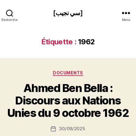
[سي نجيب]
Recherche
Menu
Étiquette :
1962
Catégories
DOCUMENTS
Ahmed Ben Bella :
P
Discours aux Nations
a
r
Unies du 9 octobre 1962
S
i
Auteur
30/09/2025
N
Date
de
e
de