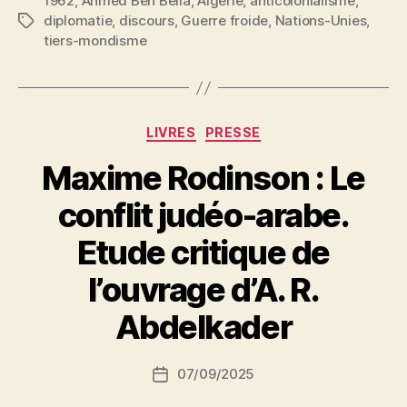
1962
,
Ahmed Ben Bella
,
Algérie
,
anticolonialisme
:
,
diplomatie
,
discours
,
Guerre froide
,
Nations-Unies
,
Étiquettes
Discours
tiers-mondisme
aux
Nations
Unies
du
Catégories
LIVRES
PRESSE
9
Maxime Rodinson : Le
octobre
1962 »
conflit judéo-arabe.
Etude critique de
P
l’ouvrage d’A. R.
a
r
Abdelkader
S
i
Auteur
07/09/2025
N
Date
de
e
de
l’article