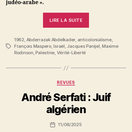
judéo-arabe ».
« Maxime
LIRE LA SUITE
Rodinson
:
1962
,
Abderrazak Abdelkader
,
anticolonialisme
Le
,
François Maspero
,
Israël
,
Jacques Panijel
,
Maxime
Étiquettes
conflit
Rodinson
,
Palestine
,
Vérité-Liberté
judéo-
arabe.
Etude
critique
Catégories
REVUES
de
P
André Serfati : Juif
l’ouvrage
a
d’A.
r
algérien
R.
S
i
Abdelkader »
Auteur
11/08/2025
N
Date
de
e
de