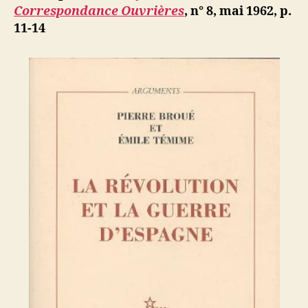
la
b
Correspondance Ouvrières
, n° 8, mai 1962, p.
guerre
11-14
d’Espagn