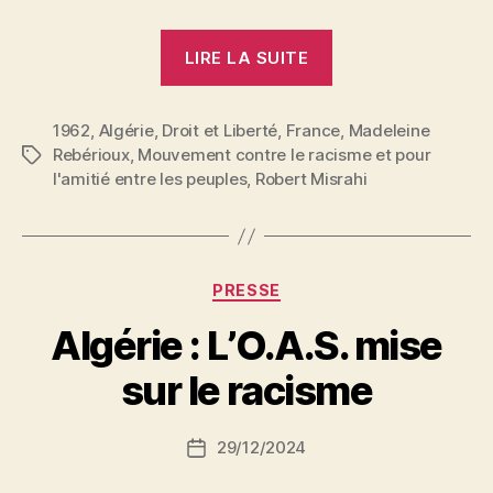
« Robert
LIRE LA SUITE
Misrahi
:
1962
,
Algérie
,
Droit et Liberté
,
France
Les
,
Madeleine
Rebérioux
,
Mouvement contre le racisme et pour
Étiquettes
juifs
l'amitié entre les peuples
,
Robert Misrahi
contre
le
racisme
antimusulman »
Catégories
PRESSE
P
Algérie : L’O.A.S. mise
a
r
sur le racisme
S
i
Auteur
29/12/2024
N
Date
de
e
de
l’article