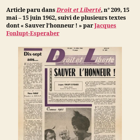
d
l’article
ji
Article paru dans
Droit et Liberté
, n° 209, 15
b
mai – 15 juin 1962, suivi de plusieurs textes
dont « Sauver l’honneur ! » par
Jacques
Fonlupt-Esperaber