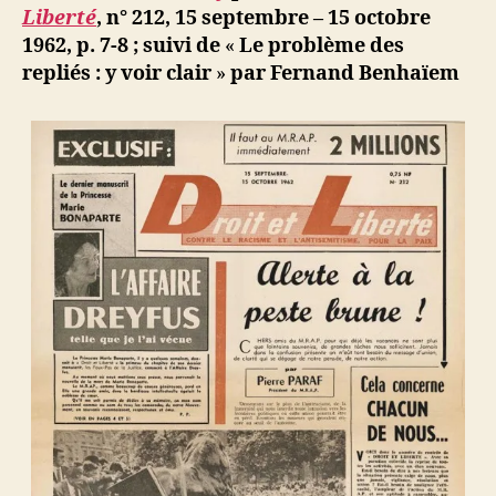
b
Liberté
, n° 212, 15 septembre – 15 octobre
1962, p. 7-8 ; suivi de
«
Le problème des
repliés : y voir clair
»
par Fernand Benhaïem