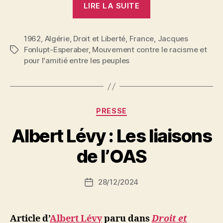
LIRE LA SUITE
:
L’O.A.S.
1962
,
Algérie
,
Droit et Liberté
,
France
mise
,
Jacques
Fonlupt-Esperaber
,
Mouvement contre le racisme et
Étiquettes
sur
pour l'amitié entre les peuples
le
racisme »
Catégories
PRESSE
P
Albert Lévy : Les liaisons
a
r
de l’OAS
S
i
Auteur
28/12/2024
N
Date
de
e
de
l’article
d
l’article
ji
Article d’
Albert Lévy
paru dans
Droit et