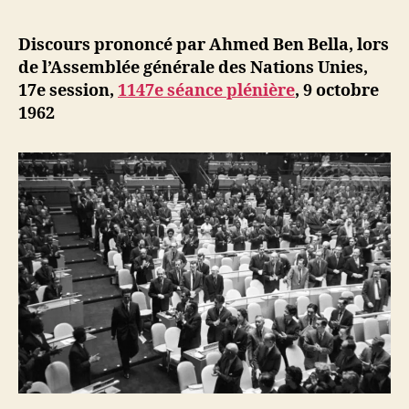
l’article
d
l’article
ji
Discours prononcé par Ahmed Ben Bella, lors
b
de l’Assemblée générale des Nations Unies,
17e session,
1147e séance plénière
, 9 octobre
1962