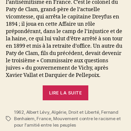
l’antisémitisme en France. C’est le colonel du
Paty de Clam, grand-père de l’actuelle
vicomtesse, qui arrêta le capitaine Dreyfus en
1894 ; il joua en cette Affaire un rôle
prépondérant, dans le camp de l’injustice et de
la haine, ce qui lui valut d’être arrêté à son tour
en 1899 et mis à la retraite d’office. Un autre du
Paty de Clam, fils du précédent, devait devenir
le troisième « Commissaire aux questions
juives » du gouvernement de Vichy, après
Xavier Vallat et Darquier de Pellepoix.
« Albert
LIRE LA SUITE
Lévy
:
1962
,
Albert Lévy
,
Algérie
,
Droit et Liberté
Les
,
Fernand
Benhaïem
,
France
,
Mouvement contre le racisme et
Étiquettes
liaisons
pour l'amitié entre les peuples
de