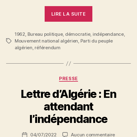
« Déclaration
LIRE LA SUITE
du
Parti
1962
,
Bureau politique
,
démocratie
,
du
indépendance
,
Mouvement national algérien
,
Parti du peuple
Étiquettes
Peuple
algérien
,
référendum
Algérien
(5
juillet
1962) »
Catégories
PRESSE
Lettre d’Algérie : En
P
attendant
a
r
l’indépendance
S
i
Auteur
sur
04/07/2022
Aucun commentaire
N
Date