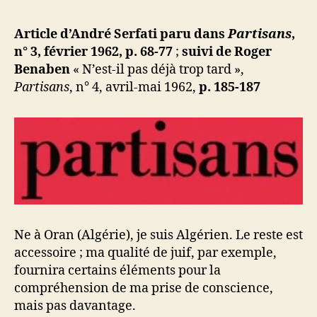
l’article
d
l’article
ji
Article d’André Serfati paru dans
Partisans
,
b
n° 3, février 1962, p. 68-77
;
suivi de
Roger
Benaben
« N’est-il pas déjà trop tard »,
Partisans
, n° 4, avril-mai 1962,
p. 185-187
Ne à Oran (Algérie), je suis Algérien. Le reste est
accessoire ; ma qualité de juif, par exemple,
fournira certains éléments pour la
compréhension de ma prise de conscience,
mais pas davantage.