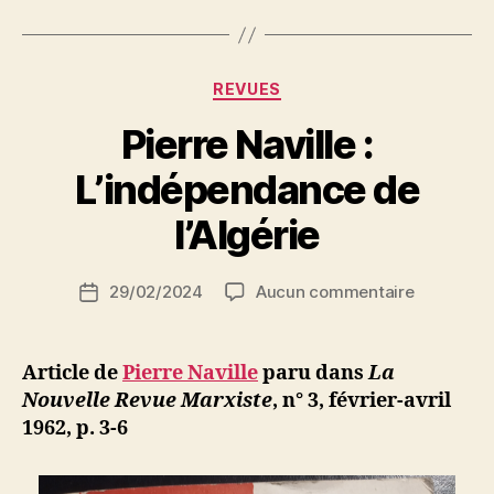
l’OAS »
Catégories
REVUES
Pierre Naville :
P
L’indépendance de
a
r
l’Algérie
S
i
Auteur
sur
29/02/2024
Aucun commentaire
N
Date
de
Pierre
e
de
l’article
Naville
d
l’article
:
ji
Article de
Pierre Naville
paru dans
La
L’indépen
b
Nouvelle Revue Marxiste
, n° 3, février-avril
de
1962, p.
3-6
l’Algérie