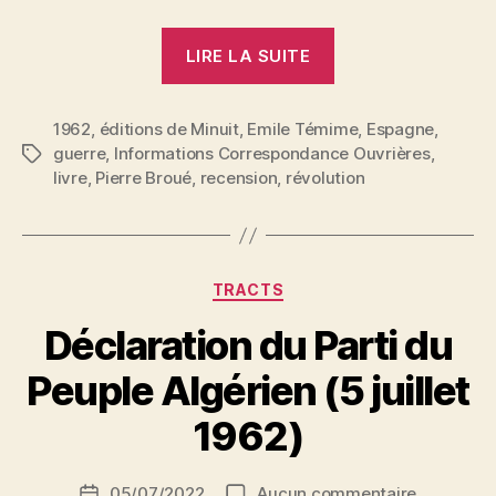
« La
LIRE LA SUITE
révolution
et
1962
,
éditions de Minuit
,
Emile Témime
la
,
Espagne
,
guerre
,
Informations Correspondance Ouvrières
,
Étiquettes
guerre
livre
,
Pierre Broué
,
recension
,
révolution
d’Espagne »
Catégories
TRACTS
Déclaration du Parti du
P
Peuple Algérien (5 juillet
a
r
1962)
S
i
Auteur
sur
05/07/2022
Aucun commentaire
N
Date