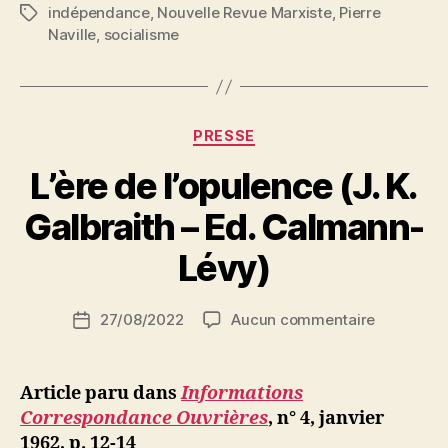
indépendance
,
Nouvelle Revue Marxiste
,
Pierre
Étiquettes
de
Naville
,
socialisme
l’Algérie »
Catégories
PRESSE
L’ère de l’opulence (J. K.
P
Galbraith – Ed. Calmann-
a
r
Lévy)
S
i
Auteur
sur
27/08/2022
Aucun commentaire
N
Date
de
L’ère
e
de
l’article
de
d
l’article
l’opulence
ji
Article paru dans
Informations
(J.
b
Correspondance Ouvrières
, n° 4, janvier
K.
1962, p. 12-14