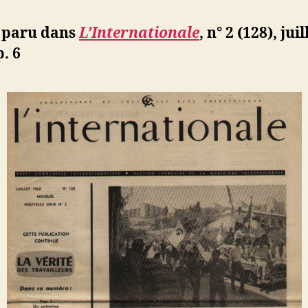
tous
les
 paru dans
L’Internationale
,
n° 2 (128), juil
empriso
p.
6
qui
ont
manifes
leur
solidarit
avec
la
révoluti
algérie