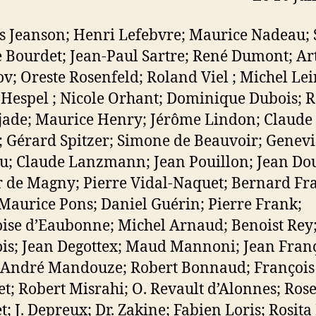
s Jeanson; Henri Lefebvre; Maurice Nadeau; 
 Bourdet; Jean-Paul Sartre; René Dumont; Ar
; Oreste Rosenfeld; Roland Viel ; Michel Leir
 Hespel ; Nicole Orhant; Dominique Dubois; 
ade; Maurice Henry; Jérôme Lindon; Claude
 Gérard Spitzer; Simone de Beauvoir; Genev
u; Claude Lanzmann; Jean Pouillon; Jean Dou
r de Magny; Pierre Vidal-Naquet; Bernard Fr
 Maurice Pons; Daniel Guérin; Pierre Frank;
ise d’Eaubonne; Michel Arnaud; Benoist Rey
is; Jean Degottex; Maud Mannoni; Jean Fran
 André Mandouze; Robert Bonnaud; François
et; Robert Misrahi; O. Revault d’Alonnes; Ros
t; J. Depreux; Dr. Zakine; Fabien Loris; Rosit