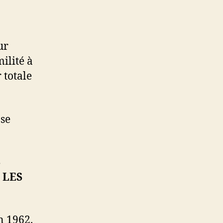
ur
ilité à
 totale
 se
S
 LES
n 1962.