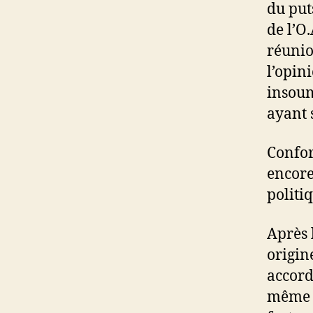
du put
de l’O.
réunio
l’opin
insoum
ayant 
Confor
encore
politi
Après 
origin
accords
même pl