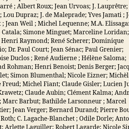
 Darré ; Albert Roux; Jean Urvoas; J. Lauprêtre;
; Lou Dupraz; J. de Maleprade; Yves Jamati ; 
 ; Jean Weil ; Michel Lequenne; M.A. Elissaga
 Catala; Simone Minguet; Marceline Loridan;
; Henri Raymond; René Scherer; Dominique
io; Dr. Paul Court; Jean Sénac; Paul Grenier;
ise Duclos ; René Audierne ; Hélène Saloma;
d Rohman; Henri Benoist; Denis Berger; Jac
let; Simon Blumenthal; Nicole Eizner; Michèl
 Freud; Michel Fiant; Claude Gisler; Lucien J
rawetz; Claude Aubin; Clément Kalma; And
; Marc Barbut; Bathilde Larsonneur ; Marcel
ier; Jean Verger; Bernard Durand; Pierre Bo
 Roth; C. Lagache-Blanchet ; Odile Dorle; Anto
; Arlette Laguiller; Robert Lagarde; Nicole S