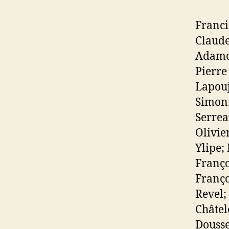
Franci
Claude
Adamov
Pierre
Lapouj
Simon;
Serrea
Olivie
Ylipe;
Franço
Franço
Revel;
Châtel
Dousse