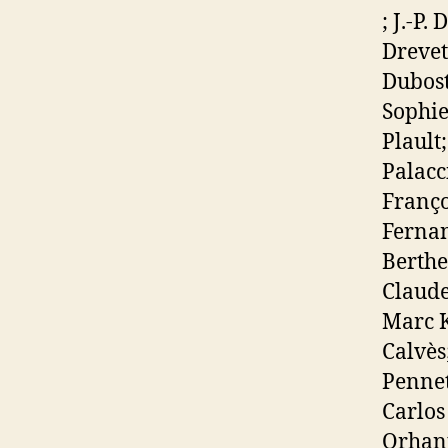
; J.-P.
Drevet
Dubost
Sophie
Plault
Palacc
Franço
Fernan
Berthe
Claude
Marc K
Calvès
Pennet
Carlos
Orhant