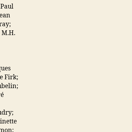
 Paul
Jean
ray;
 M.H.
ques
e Firk;
ubelin;
ré
udry;
inette
imon;