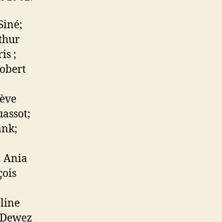
Siné;
thur
is ;
Robert
iève
assot;
ank;
; Ania
çois
eline
a Dewez