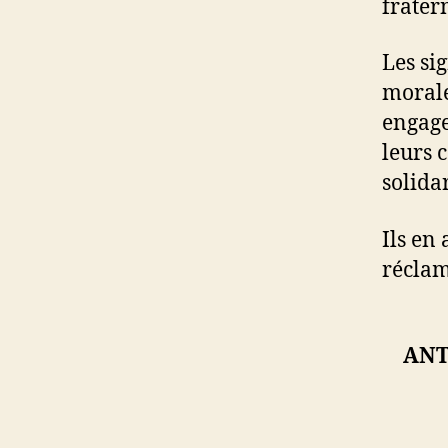
frater
Les si
morale
engage
leurs c
solidar
Ils en
réclam
ANT