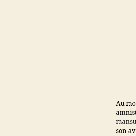
Au mom
amnisti
mansué
son av