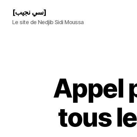
[سي نجيب]
Le site de Nedjib Sidi Moussa
Appel p
tous l