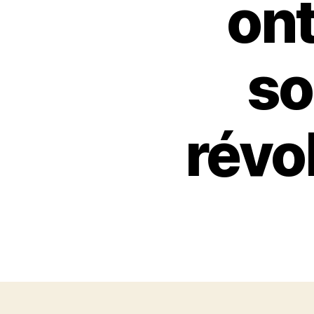
ont
so
révo