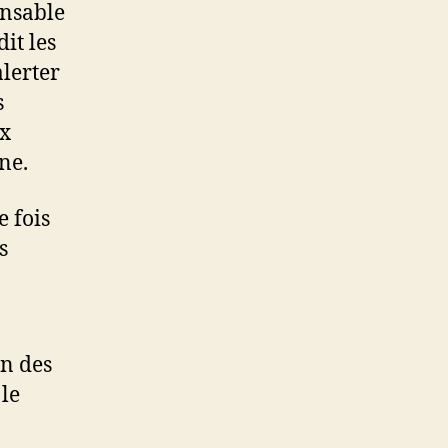
onsable
it les
lerter
s
ux
ne.
 fois
s
en des
 le