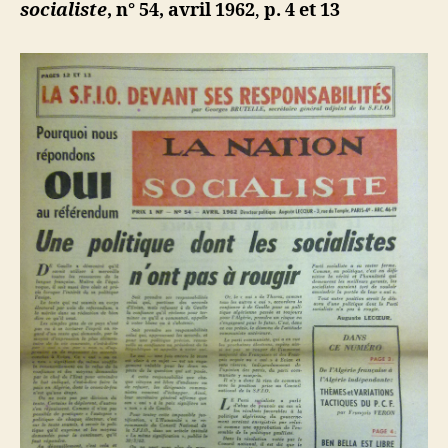
b
socialiste
, n° 54, avril 1962
,
p. 4 et 13
Bella
est
libre,
Messali
reste
en
prison.
Qu’en
pense
la
Gauche
?