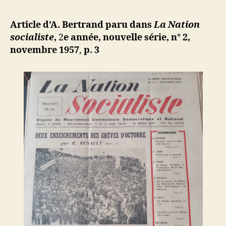
l’article
Bertrand
d
l’article
:
ji
Article d’A. Bertrand paru dans
La Nation
L’assassin
b
socialiste
,
2
e année, nouvelle série, n° 2,
d’Ahmed
novembre 1957
,
p. 3
Bekhat