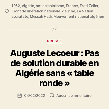
1962
,
Algérie
,
anticolonialisme
,
France
Ben
,
Fred Zeller
,
Front de libération nationale
,
gauche
,
La Nation
Étiquettes
Bella
socialiste
,
Messali Hadj
,
Mouvement national algérien
est
libre,
Messali
reste
Catégories
PRESSE
en
Auguste Lecoeur : Pas
prison.
Qu’en
de solution durable en
pense
P
Algérie sans « table
la
a
Gauche
r
ronde »
? »
S
i
Auteur
sur
04/02/2022
Aucun commentaire
N
Date
de
Auguste
e
de
l’article
Lecoeur
d
l’article