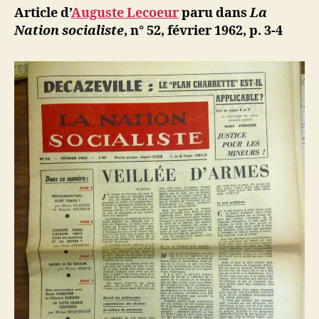
:
ji
Article d’
Auguste Lecoeur
paru dans
La
Pas
b
Nation socialiste
, n° 52, février 1962, p. 3-4
de
solution
durable
en
Algérie
sans
« table
ronde »