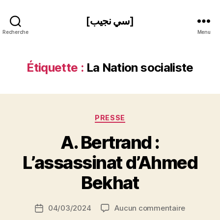
[سي نجيب]
Recherche
Menu
Étiquette :
La Nation socialiste
Catégories
PRESSE
A. Bertrand :
P
L’assassinat d’Ahmed
a
r
Bekhat
S
i
Auteur
sur
04/03/2024
Aucun commentaire
N
Date
de
A.
e
de