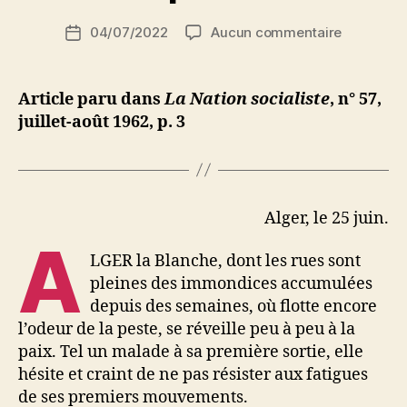
lieu
i
Auteur
à
sur
04/07/2022
Aucun commentaire
N
Date
de
Lettre
e
Paris »
de
l’article
d’Algérie
d
l’article
:
ji
Article paru dans
La Nation socialiste
, n° 57,
En
b
juillet-août 1962, p. 3
attendant
l’indépen
Alger, le 25 juin.
A
LGER la Blanche, dont les rues sont
pleines des immondices accumulées
depuis des semaines, où flotte encore
l’odeur de la peste, se réveille peu à peu à la
paix. Tel un malade à sa première sortie, elle
hésite et craint de ne pas résister aux fatigues
de ses premiers mouvements.