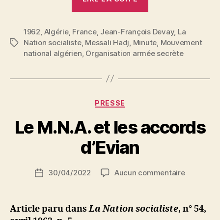
Hadj
écrit
1962
,
Algérie
,
France
,
Jean-François Devay
à
,
La
Nation socialiste
,
Messali Hadj
,
Minute
,
Mouvement
Étiquettes
Jean-
national algérien
,
Organisation armée secrète
François
Devay »
Catégories
PRESSE
P
Le M.N.A. et les accords
a
r
d’Evian
S
i
Auteur
sur
30/04/2022
Aucun commentaire
N
Date
de
Le
e
de
l’article
M.N.A.
d
l’article
et
ji
Article paru dans
La Nation socialiste
,
n° 54,
les
b