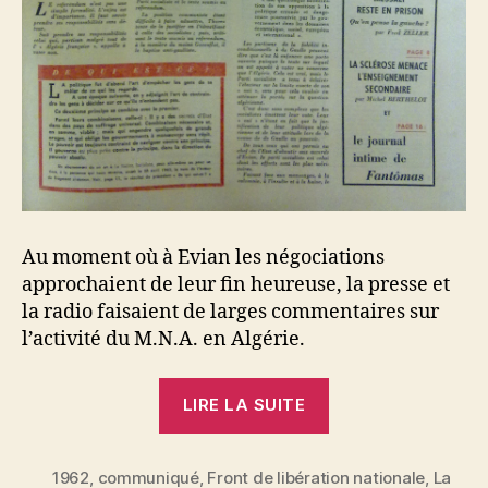
Au moment où à Evian les négociations
approchaient de leur fin heureuse, la presse et
la radio faisaient de larges commentaires sur
l’activité du M.N.A. en Algérie.
« Le
LIRE LA SUITE
M.N.A.
et
1962
,
communiqué
,
Front de libération nationale
les
,
La