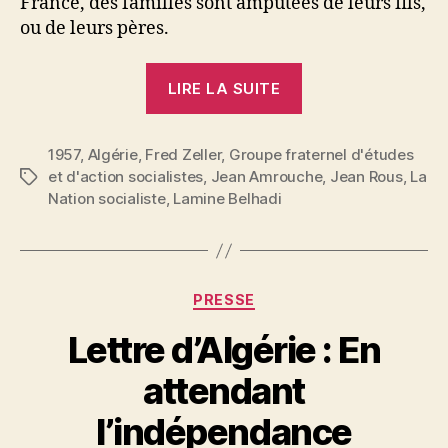
France, des familles sont amputées de leurs fils,
ou de leurs pères.
« Fred
LIRE LA SUITE
Zeller
:
1957
,
Algérie
,
Fred Zeller
,
Groupe fraternel d'études
Pour
et d'action socialistes
,
Jean Amrouche
,
Jean Rous
,
La
Étiquettes
une
Nation socialiste
,
Lamine Belhadi
paix
négociée
en
Algérie.
Catégories
PRESSE
La
Lettre d’Algérie : En
première
« table
P
attendant
a
ronde »
r
l’indépendance
eut
S