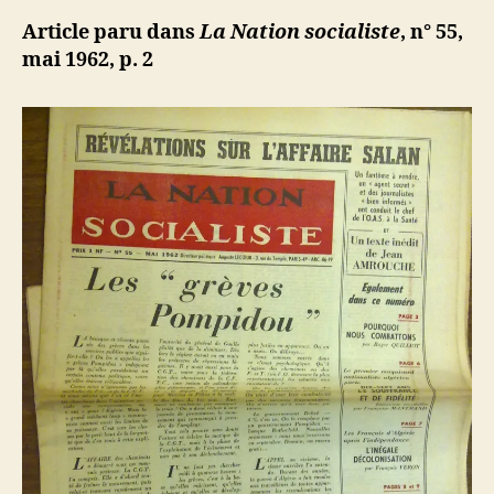
d
l’article
écrit
ji
Article paru dans
La Nation socialiste
, n° 55,
à
b
mai 1962, p. 2
Jean-
François
Devay