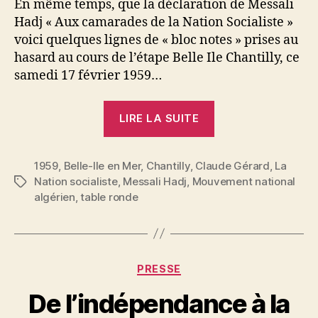
En même temps, que la déclaration de Messali
en-
Hadj « Aux camarades de la Nation Socialiste »
Mer
voici quelques lignes de « bloc notes » prises au
à
Chantilly
hasard au cours de l’étape Belle Ile Chantilly, ce
avec
samedi 17 février 1959…
Messali
Hadj
« Claude
LIRE LA SUITE
Gérard
:
1959
,
Belle-Ile en Mer
,
Chantilly
,
Claude Gérard
De
,
La
Nation socialiste
,
Messali Hadj
,
Mouvement national
Étiquettes
Belle-
algérien
,
table ronde
Ile-
en-
P
Mer
a
r
à
Catégories
PRESSE
N
Chantilly
e
De l’indépendance à la
avec
d