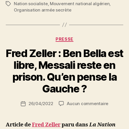
Nation socialiste
,
Mouvement national algérien
,
Étiquettes
accords
Organisation armée secrète
d’Evian »
Catégories
PRESSE
Fred Zeller : Ben Bella est
libre, Messali reste en
P
prison. Qu’en pense la
a
r
Gauche ?
S
i
Auteur
sur
26/04/2022
Aucun commentaire
N
Date
de
Fred
e
de
l’article
Zeller
d
l’article
:
ji
Article de
Fred Zeller
paru dans
La Nation
Ben