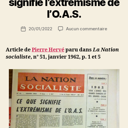
signifie l’extrémisme de
a
r
l’O.A.S.
S
i
Auteur
sur
20/01/2022
Aucun commentaire
N
Date
de
Pierre
e
de
l’article
Hervé
d
l’article
:
ji
Article de
Pierre Hervé
paru dans
La Nation
Ce
b
socialiste
, n° 51, janvier 1962, p. 1
et 5
que
signifie
l’extrémi
de
l’O.A.S.