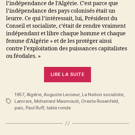
l’indépendance de l’Algérie. C’est parce que
l’indépendance des pays colonisés était un
leurre. Ce qui l’intéressait, lui, Président du
Conseil et socialiste, c’était de rendre vraiment
indépendant et libre chaque homme et chaque
femme d’Algérie » et de les protéger ainsi
contre l’exploitation des puissances capitalistes
ou féodales. »
« La
LIRE LA SUITE
table
ronde
1957
,
Algérie
,
Auguste Lecoeur
,
La Nation socialiste
sur
,
Lamrani
,
Mohamed Masmoudi
,
Oreste Rosenfeld
,
Étiquettes
l’Algérie
paix
,
Paul Ruff
,
table ronde
(suite) »