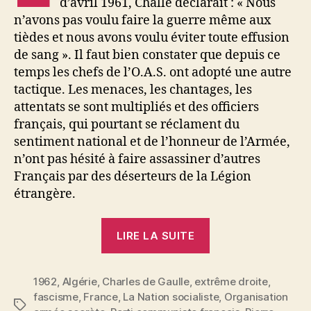
d’avril 1961, Challe déclarait : « Nous
n’avons pas voulu faire la guerre même aux
tièdes et nous avons voulu éviter toute effusion
de sang ». Il faut bien constater que depuis ce
temps les chefs de l’O.A.S. ont adopté une autre
tactique. Les menaces, les chantages, les
attentats se sont multipliés et des officiers
français, qui pourtant se réclament du
sentiment national et de l’honneur de l’Armée,
n’ont pas hésité à faire assassiner d’autres
Français par des déserteurs de la Légion
étrangère.
« Pierre
LIRE LA SUITE
Hervé
:
1962
,
Algérie
,
Charles de Gaulle
,
extrême droite
Ce
,
fascisme
,
France
,
La Nation socialiste
,
Organisation
que
Étiquettes