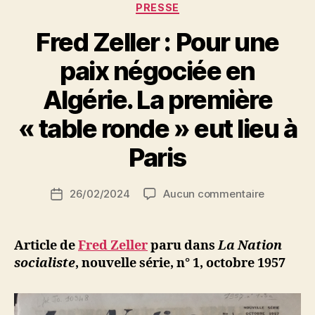
Catégories
PRESSE
Fred Zeller : Pour une
paix négociée en
Algérie. La première
P
« table ronde » eut lieu à
a
r
Paris
S
i
Auteur
sur
26/02/2024
Aucun commentaire
N
Date
de
Fred
e
de
l’article
Zeller
d
l’article
:
ji
Article de
Fred Zeller
paru dans
La Nation
Pour
b
socialiste
, nouvelle série, n° 1, octobre 1957
une
paix
négociée