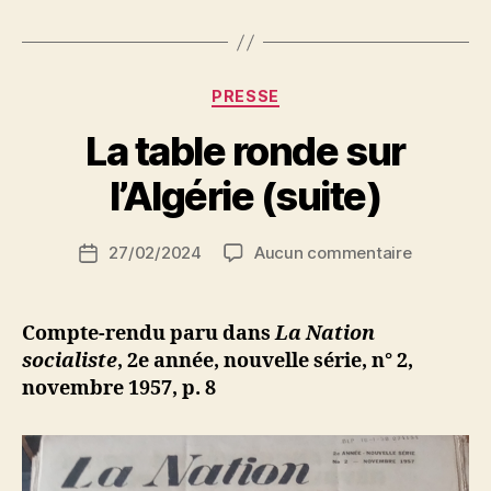
Catégories
PRESSE
P
La table ronde sur
a
r
l’Algérie (suite)
S
i
Auteur
sur
27/02/2024
Aucun commentaire
N
Date
de
La
e
de
l’article
table
d
l’article
ronde
ji
Compte-rendu paru dans
La Nation
sur
b
socialiste
, 2e année, nouvelle série, n° 2,
l’Algérie
novembre 1957, p. 8
(suite)