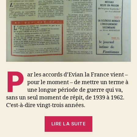
P
ar les accords d’Evian la France vient –
pour le moment – de mettre un terme à
une longue période de guerre qui va,
sans un seul moment de répit, de 1939 à 1962.
C’est-à-dire vingt-trois années.
« Fred
LIRE LA SUITE
Zeller
: