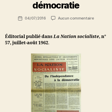
Messali
ji
démocratie
Hadj »
b
S
Auteur
sur
04/07/2016
Aucun commentaire
i
Date
de
De
d
de
l’article
l’indépen
i
l’article
à
M
Éditorial publié dans
La Nation socialiste
, n°
la
o
57, juillet-août 1962
.
démocrat
u
s
s
a