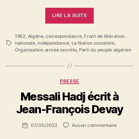
« Lettre
LIRE LA SUITE
d’Algérie
:
1962
,
Algérie
,
correspondance
,
Front de libération
En
nationale
,
indépendance
,
La Nation socialiste
,
Étiquettes
attendant
Organisation armée secrète
,
Parti du peuple algérien
l’indépendance 
Catégories
PRESSE
P
Messali Hadj écrit à
a
r
Jean-François Devay
S
i
Auteur
sur
07/05/2022
Aucun commentaire
N
Date
de
Messali
e
de
l’article
Hadj