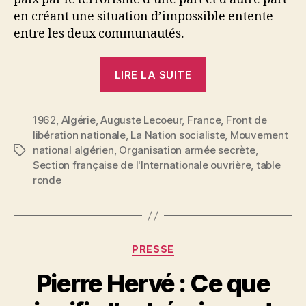
en créant une situation d’impossible entente
entre les deux communautés.
« Auguste
LIRE LA SUITE
Lecoeur
:
1962
,
Algérie
,
Auguste Lecoeur
,
France
Pas
,
Front de
libération nationale
,
La Nation socialiste
,
Mouvement
de
national algérien
,
Organisation armée secrète
,
Étiquettes
solution
Section française de l'Internationale ouvrière
,
table
durable
ronde
en
Algérie
sans
Catégories
« table
PRESSE
ronde » »
Pierre Hervé : Ce que
P