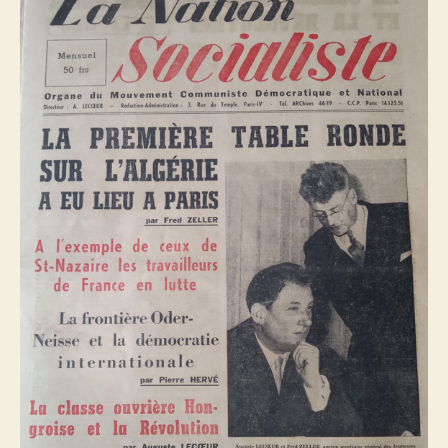
en
Algérie.
La
première
« table
ronde »
eut
lieu
à
Paris