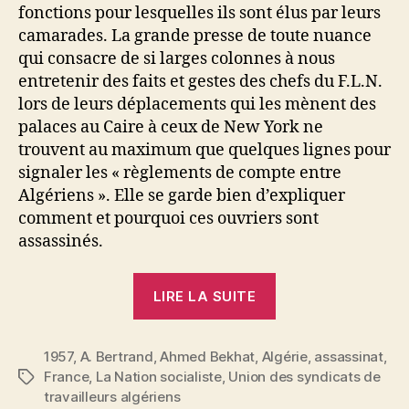
fonctions pour lesquelles ils sont élus par leurs
camarades. La grande presse de toute nuance
qui consacre de si larges colonnes à nous
entretenir des faits et gestes des chefs du F.L.N.
lors de leurs déplacements qui les mènent des
palaces au Caire à ceux de New York ne
trouvent au maximum que quelques lignes pour
signaler les « règlements de compte entre
Algériens ». Elle se garde bien d’expliquer
comment et pourquoi ces ouvriers sont
assassinés.
« A.
LIRE LA SUITE
Bertrand
:
1957
,
A. Bertrand
,
Ahmed Bekhat
,
Algérie
L’assassinat
,
assassinat
,
France
,
La Nation socialiste
,
Union des syndicats de
Étiquettes
d’Ahmed
travailleurs algériens
Bekhat »