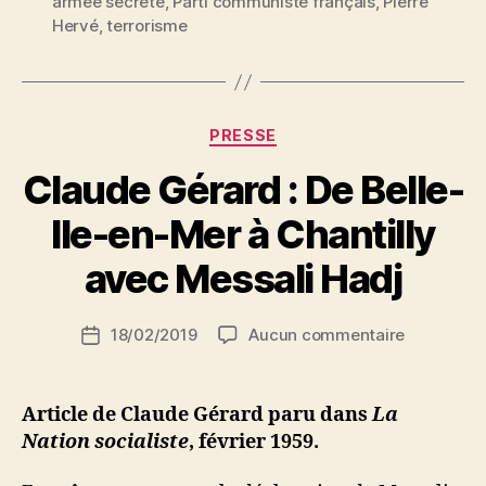
armée secrète
,
Parti communiste français
,
Pierre
signifie
Hervé
,
terrorisme
l’extrémisme
de
l’O.A.S. »
Catégories
PRESSE
Claude Gérard : De Belle-
P
Ile-en-Mer à Chantilly
a
r
avec Messali Hadj
S
i
Auteur
sur
18/02/2019
Aucun commentaire
N
Date
de
Claude
e
de
l’article
Gérard
d
l’article
:
ji
Article de Claude Gérard paru dans
La
De
b
Nation socialiste
, février 1959.
Belle-
Ile-