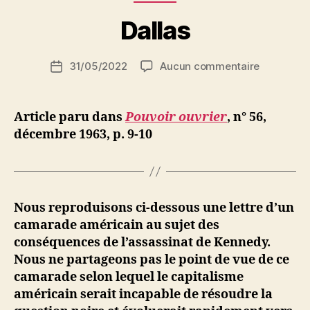
a
r
Dallas
S
i
Auteur
sur
31/05/2022
Aucun commentaire
N
Date
de
Dallas
e
de
l’article
d
l’article
ji
Article paru dans
Pouvoir ouvrier
, n° 56,
b
décembre 1963, p. 9-10
Nous reproduisons ci-dessous une lettre d’un
camarade américain au sujet des
conséquences de l’assassinat de Kennedy.
Nous ne partageons pas le point de vue de ce
camarade selon lequel le capitalisme
américain serait incapable de résoudre la