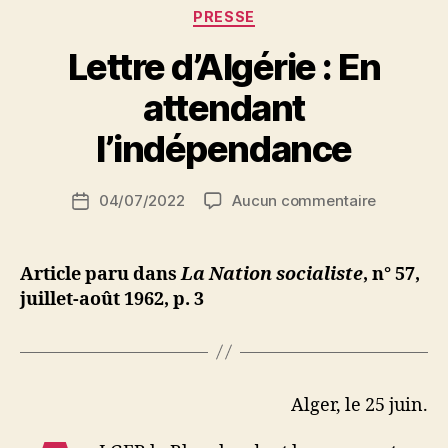
Catégories
PRESSE
Lettre d’Algérie : En
P
attendant
a
r
l’indépendance
S
i
Auteur
sur
04/07/2022
Aucun commentaire
N
Date
de
Lettre
e
de
l’article
d’Algérie
d
l’article
:
ji
Article paru dans
La Nation socialiste
, n° 57,
En
b
juillet-août 1962, p. 3
attendant
l’indépen
Alger, le 25 juin.