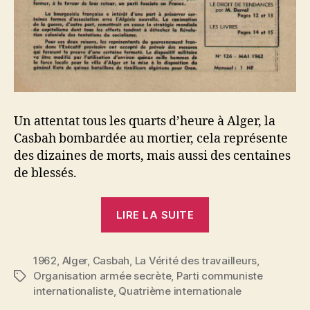
Un attentat tous les quarts d’heure à Alger, la
Casbah bombardée au mortier, cela représente
des dizaines de morts, mais aussi des centaines
de blessés.
« Avec
LIRE LA SUITE
les
blessés
1962
,
Alger
,
Casbah
,
La Vérité des travailleurs
de
,
Organisation armée secrète
,
Parti communiste
Étiquettes
la
internationaliste
,
Quatrième internationale
Casbah »