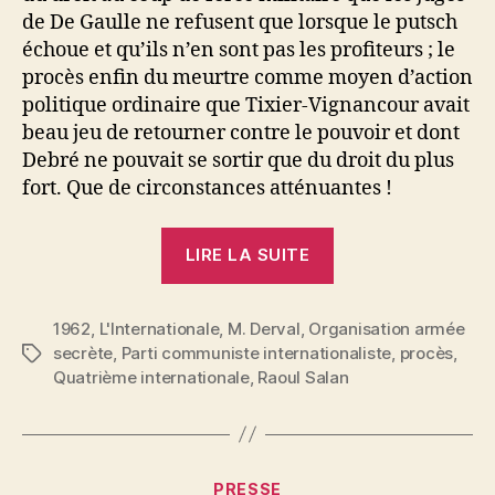
de De Gaulle ne refusent que lorsque le putsch
échoue et qu’ils n’en sont pas les profiteurs ; le
procès enfin du meurtre comme moyen d’action
politique ordinaire que Tixier-Vignancour avait
beau jeu de retourner contre le pouvoir et dont
Debré ne pouvait se sortir que du droit du plus
fort. Que de circonstances atténuantes !
« M.
LIRE LA SUITE
Derval
:
1962
,
L'Internationale
,
M. Derval
,
Organisation armée
Le
secrète
,
Parti communiste internationaliste
,
procès
,
Étiquettes
procès
Quatrième internationale
,
Raoul Salan
du
régime »
P
Catégories
PRESSE