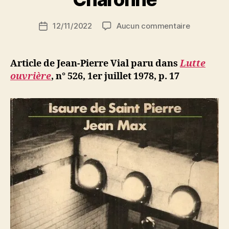
S
i
Auteur
sur
12/11/2022
Aucun commentaire
N
Date
de
Jean-
e
de
l’article
Pierre
d
l’article
Vial
ji
Article de Jean-Pierre Vial paru dans
Lutte
:
b
ouvrière
, n° 526, 1er juillet 1978, p. 17
Métro
Charonne