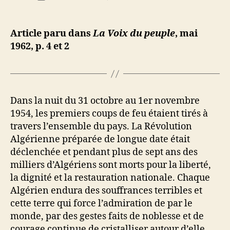
de
La
e
de
l’article
situation
d
l’article
effroyabl
ji
Article paru dans
La Voix du peuple
, mai
en
b
1962, p. 4 et 2
Algérie
où
l’on
tue
pour
Dans la nuit du 31 octobre au 1er novembre
tuer
1954, les premiers coups de feu étaient tirés à
travers l’ensemble du pays. La Révolution
Algérienne préparée de longue date était
déclenchée et pendant plus de sept ans des
milliers d’Algériens sont morts pour la liberté,
la dignité et la restauration nationale. Chaque
Algérien endura des souffrances terribles et
cette terre qui force l’admiration de par le
monde, par des gestes faits de noblesse et de
courage continue de cristalliser autour d’elle