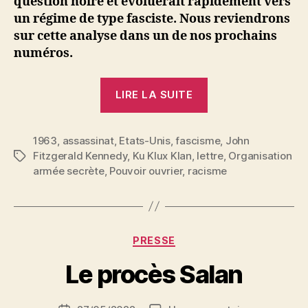
question noire et évoluerait rapidement vers
un régime de type fasciste. Nous reviendrons
sur cette analyse dans un de nos prochains
numéros.
« Dallas »
LIRE LA SUITE
1963
,
assassinat
,
Etats-Unis
,
fascisme
,
John
Fitzgerald Kennedy
,
Ku Klux Klan
,
lettre
,
Organisation
Étiquettes
armée secrète
,
Pouvoir ouvrier
,
racisme
P
Catégories
PRESSE
a
r
Le procès Salan
S
i
Auteur