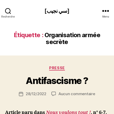
[سي نجيب]
Recherche
Menu
Étiquette :
Organisation armée
secrète
P
Catégories
PRESSE
a
r
Antifascisme ?
S
i
Auteur
sur
28/12/2022
Aucun commentaire
N
Date
de
Antifasci
e
de
l’article
?
d
l’article
ji
Article paru dans
Nous voulons tout !
, n° 6-7,