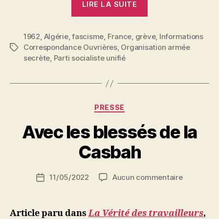
LIRE LA SUITE
lutte
contre
1962
,
Algérie
,
fascisme
,
France
,
grève
la
,
Informations
Correspondance Ouvrières
,
Organisation armée
Étiquettes
guerre
secrète
,
Parti socialiste unifié
d’Algérie,
la
lutte
anti-
Catégories
PRESSE
fasciste… » »
P
Avec les blessés de la
a
r
Casbah
S
i
Auteur
sur
11/05/2022
Aucun commentaire
N
Date
de
Avec
e
de
l’article
les
d
l’article
blessés
ji
Article paru dans
La Vérité des travailleurs
,