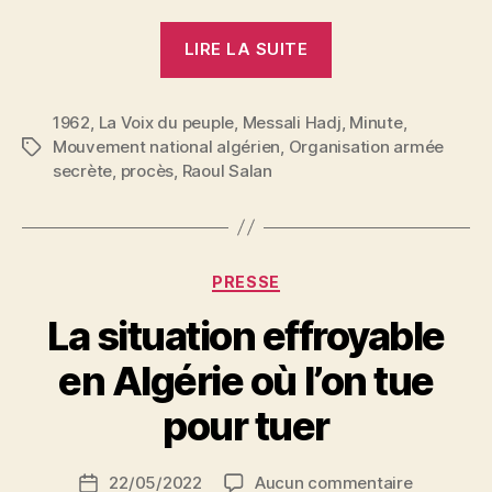
« Le
LIRE LA SUITE
procès
Salan »
1962
,
La Voix du peuple
,
Messali Hadj
,
Minute
,
Mouvement national algérien
,
Organisation armée
Étiquettes
secrète
,
procès
,
Raoul Salan
Catégories
PRESSE
La situation effroyable
P
en Algérie où l’on tue
a
r
pour tuer
S
i
Auteur
sur
22/05/2022
Aucun commentaire
N
Date