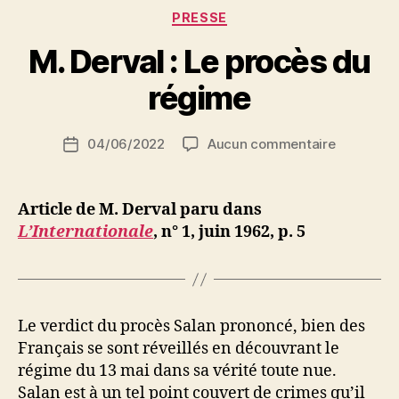
réconciliations
Catégories
PRESSE
à
P
M. Derval : Le procès du
faire
a
! »
r
régime
S
i
Auteur
sur
04/06/2022
Aucun commentaire
N
Date
de
M.
e
de
l’article
Derval
d
l’article
:
ji
Article de M. Derval paru dans
Le
b
L’Internationale
, n° 1, juin 1962, p. 5
procès
du
régime
Le verdict du procès Salan prononcé, bien des
Français se sont réveillés en découvrant le
régime du 13 mai dans sa vérité toute nue.
Salan est à un tel point couvert de crimes qu’il