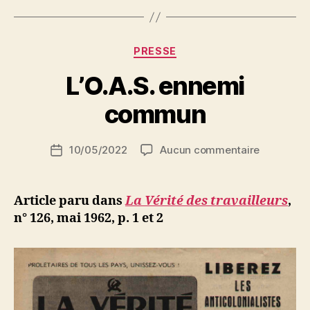
Catégories
PRESSE
P
L’O.A.S. ennemi
a
r
commun
S
i
Auteur
sur
10/05/2022
Aucun commentaire
N
Date
de
L’O.A.S.
e
de
l’article
ennemi
d
l’article
commun
ji
Article paru dans
La Vérité des travailleurs
,
b
n° 126, mai 1962, p. 1 et 2