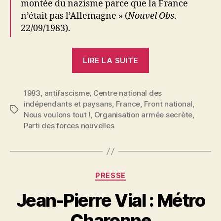
montée du nazisme parce que la France
n’était pas l’Allemagne » (
Nouvel Obs
.
22/09/1983).
« Antifascisme
LIRE LA SUITE
? »
1983
,
antifascisme
,
Centre national des
indépendants et paysans
,
France
,
Front national
,
Étiquettes
Nous voulons tout !
,
Organisation armée secrète
,
Parti des forces nouvelles
Catégories
PRESSE
P
Jean-Pierre Vial : Métro
a
r
Charonne