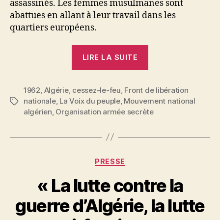
assassinés. Les femmes musulmanes sont
abattues en allant à leur travail dans les
quartiers européens.
« Après
LIRE LA SUITE
le
cessez-
1962
,
Algérie
,
cessez-le-feu
,
Front de libération
le-
nationale
,
La Voix du peuple
,
Mouvement national
Étiquettes
feu
algérien
,
Organisation armée secrète
:
où
allons-
nous
Catégories
PRESSE
? »
« La lutte contre la
P
guerre d’Algérie, la lutte
a
r