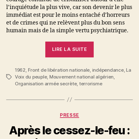
l’inquiétude la plus vive, car son devenir le plus
immédiat est pour le moins entaché d’horreurs
et de crimes qui ne relèvent plus du bon sens
humain mais de la simple vertu psychiatrique.
« La
LIRE LA SUITE
situation
effroyable
1962
,
Front de libération nationale
,
indépendance
en
,
La
Voix du peuple
,
Mouvement national algérien
,
Étiquettes
Algérie
Organisation armée secrète
,
terrorisme
où
l’on
tue
pour
Catégories
PRESSE
tuer »
P
Après le cessez-le-feu :
a
r