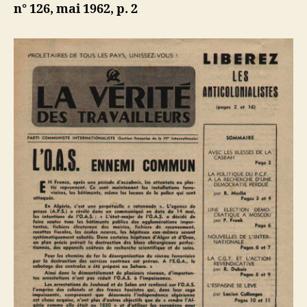
de
b
n° 126, mai 1962, p.
2
la
Casbah