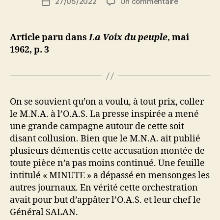
sur
27/05/2022
Un commentaire
N
Date
de
Le
e
de
l’article
procès
d
l’article
Salan
ji
Article paru dans
La Voix du peuple
, mai
b
1962, p. 3
On se souvient qu’on a voulu, à tout prix, coller
le M.N.A. à l’O.A.S. La presse inspirée a mené
une grande campagne autour de cette soit
disant collusion. Bien que le M.N.A. ait publié
plusieurs démentis cette accusation montée de
toute pièce n’a pas moins continué. Une feuille
intitulé « MINUTE » a dépassé en mensonges les
autres journaux. En vérité cette orchestration
avait pour but d’appâter l’O.A.S. et leur chef le
Général SALAN.