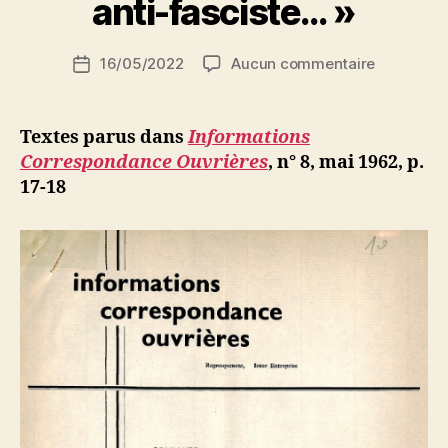
anti-fasciste… »
S
i
Auteur
sur
16/05/2022
Aucun commentaire
N
Date
de
« La
e
de
l’article
lutte
d
l’article
contre
ji
Textes parus dans
Informations
la
b
Correspondance Ouvrières
, n° 8, mai 1962, p.
guerre
17-18
d’Algérie,
la
lutte
anti-
fasciste… 