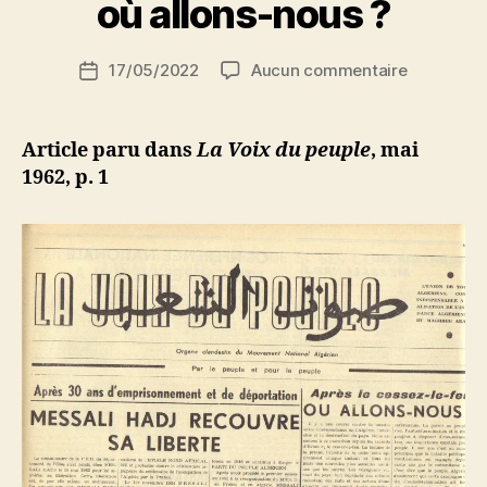
où allons-nous ?
S
i
Auteur
sur
17/05/2022
Aucun commentaire
N
Date
de
Après
e
de
l’article
le
d
l’article
cessez-
ji
Article paru dans
La Voix du peuple
, mai
le-
b
1962, p. 1
feu
:
où
allons-
nous
?