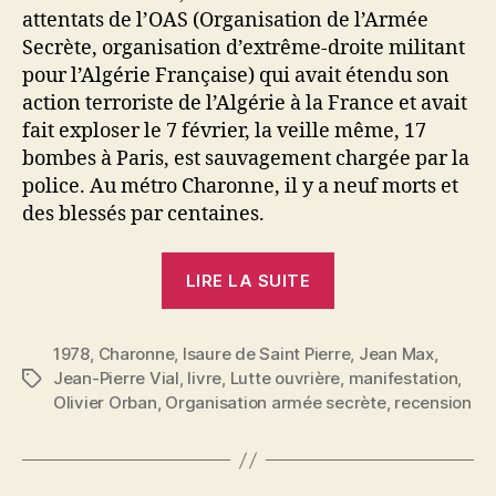
attentats de l’OAS (Organisation de l’Armée
Secrète, organisation d’extrême-droite militant
pour l’Algérie Française) qui avait étendu son
action terroriste de l’Algérie à la France et avait
fait exploser le 7 février, la veille même, 17
bombes à Paris, est sauvagement chargée par la
police. Au métro Charonne, il y a neuf morts et
des blessés par centaines.
« Jean-
LIRE LA SUITE
Pierre
Vial
1978
,
Charonne
,
Isaure de Saint Pierre
:
,
Jean Max
,
Jean-Pierre Vial
,
livre
,
Lutte ouvrière
,
manifestation
,
Étiquettes
Métro
Olivier Orban
,
Organisation armée secrète
,
recension
Charonne »