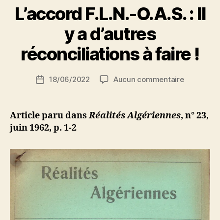
L’accord F.L.N.-O.A.S. : Il
P
y a d’autres
a
r
réconciliations à faire !
S
i
Auteur
sur
18/06/2022
Aucun commentaire
N
Date
de
L’accord
e
de
l’article
F.L.N.-
d
l’article
O.A.S.
ji
Article paru dans
Réalités Algériennes
, n° 23,
:
b
juin 1962, p. 1-2
Il
y
a
d’autres
réconcilia
à
faire
!