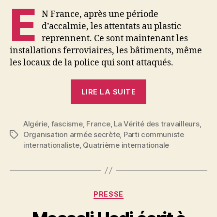
E
N France, après une période
d’accalmie, les attentats au plastic
reprennent. Ce sont maintenant les
installations ferroviaires, les bâtiments, même
les locaux de la police qui sont attaqués.
« L’O.A.S.
LIRE LA SUITE
ennemi
commun »
Algérie
,
fascisme
,
France
,
La Vérité des travailleurs
,
Organisation armée secrète
,
Parti communiste
Étiquettes
internationaliste
,
Quatrième internationale
Catégories
PRESSE
P