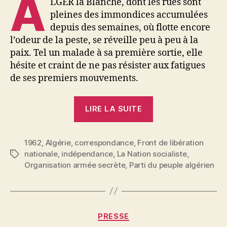
A
LGER la Blanche, dont les rues sont
pleines des immondices accumulées
depuis des semaines, où flotte encore
l’odeur de la peste, se réveille peu à peu à la
paix. Tel un malade à sa première sortie, elle
hésite et craint de ne pas résister aux fatigues
de ses premiers mouvements.
« Lettre
LIRE LA SUITE
d’Algérie
:
1962
,
Algérie
,
correspondance
,
Front de libération
En
nationale
,
indépendance
,
La Nation socialiste
,
Étiquettes
attendant
Organisation armée secrète
,
Parti du peuple algérien
l’indépendance 
Catégories
PRESSE