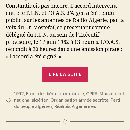
Constantinois pas encore. L’accord intervenu
entre le F.L.N. et l’O.A.S. d’Alger, a été rendu
public, sur les antennes de Radio-Algérie, par la
voix du Dr. Mostefaï, se présentant comme
délégué du F.L.N. au sein de l’Exécutif
provisoire, le 17 juin 1962 à 13 heures. L’O.A.S.
répondit à 20 heures dans une émission pirate :
« l’accord a été signé. »
« L’accord
LIRE LA SUITE
F.L.N.-
O.A.S.
1962
,
Front de libération nationale
,
GPRA
:
,
Mouvement
national algérien
,
Organisation armée secrète
,
Parti
Étiquettes
Il
du peuple algérien
,
Réalités Algériennes
y
a
d’autres