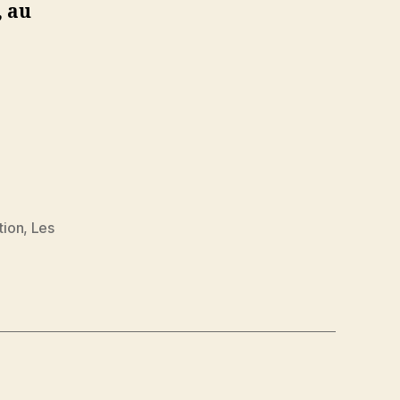
, au
tion
,
Les