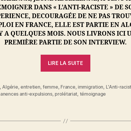
ÉMOIGNER DANS « L’ANTI-RACISTE » DE S
ERIENCE, DECOURAGÉE DE NE PAS TRO
PLOI EN FRANCE, ELLE EST PARTIE EN AL
 Y A QUELQUES MOIS. NOUS LIVRONS ICI 
PREMIÈRE PARTIE DE SON INTERVIEW.
« NI
LIRE LA SUITE
RETOUR
NI
ASSIMILATIO
,
Algérie
,
entretien
,
femme
,
France
,
immigration
,
L'Anti-racis
es
anences anti-expulsions
,
prolétariat
,
témoignage
Témoignage
d’une
jeune
Algérienne »