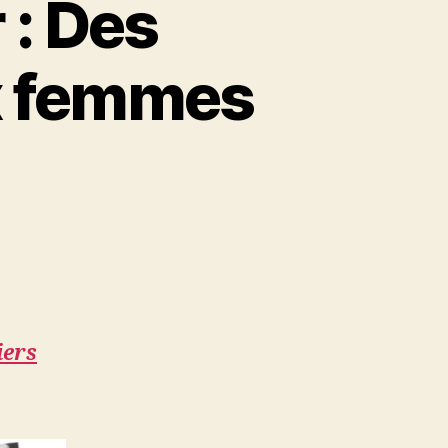
: Des
x femmes
iers