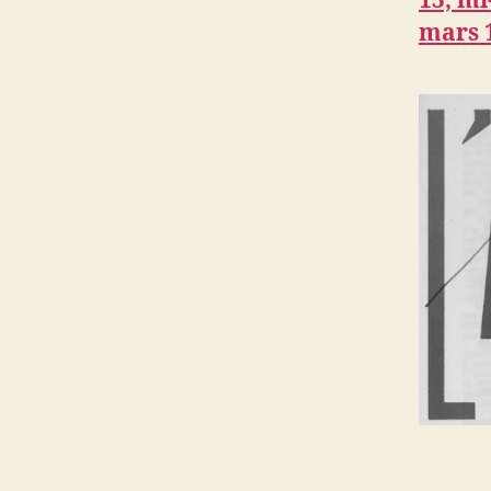
13, m
mars 