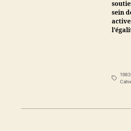
soutie
sein d
active
l’égal
1983
Étiquett
Cahi