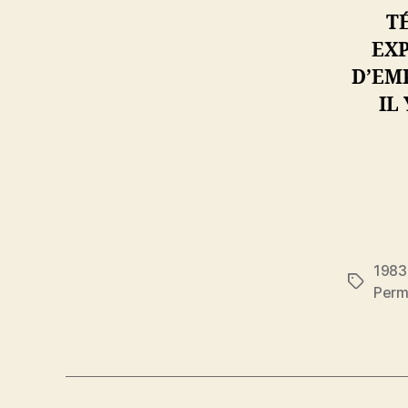
T
EXP
D’EM
IL
1983
Étiquett
Perm