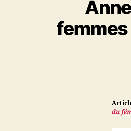
Anne
femmes 
Artic
du fé