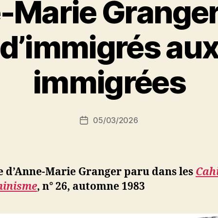
-Marie Granger 
d’immigrés au
P
immigrées
a
r
S
i
Auteur
05/03/2026
N
Date
de
e
de
l’article
d
l’article
ji
b
le d’Anne-Marie Granger paru dans les
Cah
minisme
, n° 26, automne 1983