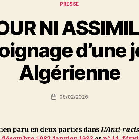
Catégories
PRESSE
OUR NI ASSIMI
ignage d’une 
P
Algérienne
a
r
S
i
Auteur
09/02/2026
N
Date
de
e
de
l’article
d
l’article
ji
b
tien paru en deux parties dans
L’Anti-raci