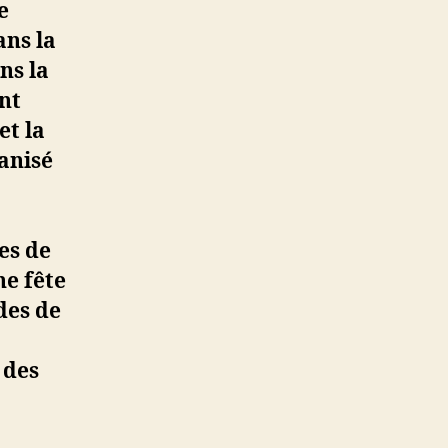
e
ans la
ns la
ont
et la
ganisé
es de
ne fête
des de
 des