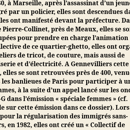
0, à Marseille, après l’assassinat d’un jeun
é par un policier, elles sont descendues d
lles ont manifesté devant la préfecture. Da
e Pierre-Collinet, près de Meaux, elles se s
pées pour prendre en charge l’animation 
llective de ce quartier-ghetto, elles ont or
eliers de tricot, de couture, mais aussi de
erie et d’électricité. A Gennevilliers cette
 elles se sont retrouvées près de 400, venu
 les banlieues de Paris pour participer à u
mes, à la suite d’un appel lancé sur les on
G dans l’émission « spéciale femmes » (cf.
cle sur cette émission dans ce dossier). Lors
 pour la régularisation des immigrés sans-
s, en 1982, elles ont créé un « Collectif de