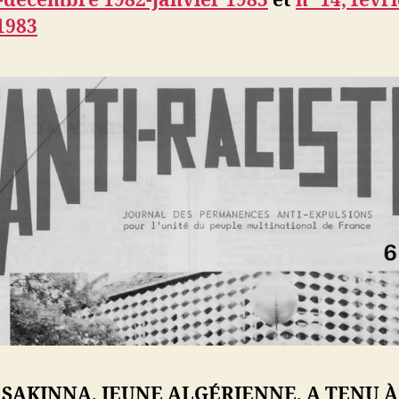
i-décembre 1982-janvier 1983
et
n° 14, févri
1983
SAKINNA, JEUNE ALGÉRIENNE, A TENU À