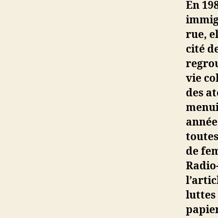
En 198
immigr
rue, e
cité d
regrou
vie co
des at
menuis
année,
toutes
de fem
Radio-
l’arti
luttes
papier