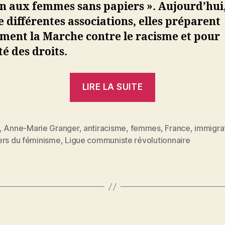
n aux femmes sans papiers ». Aujourd’hui
e différentes associations, elles préparent
ment la Marche contre le racisme et pour
ité des droits.
« Anne-
LIRE LA SUITE
Marie
Granger
:
,
Anne-Marie Granger
,
antiracisme
,
femmes
,
France
,
immigra
es
ers du féminisme
,
Ligue communiste révolutionnaire
Des
femmes
d’immigrés
aux
femmes
immigrées »