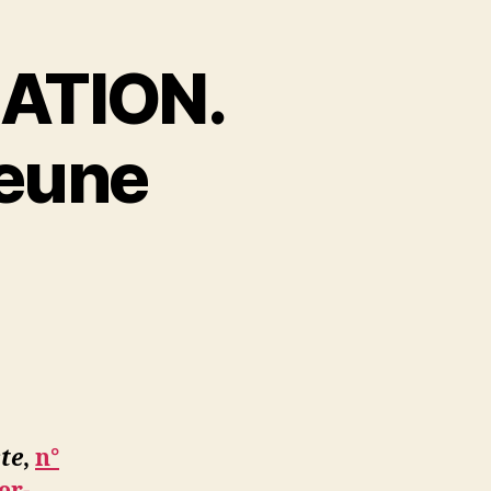
LATION.
jeune
ste
,
n°