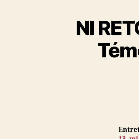
NI RET
Témo
Entre