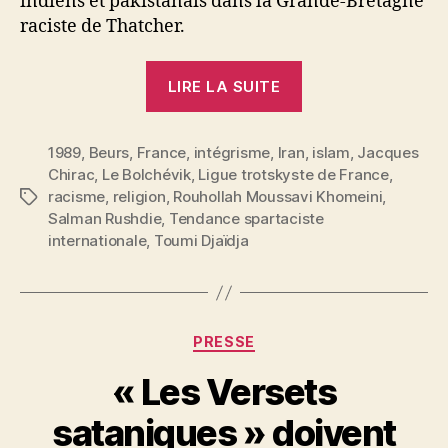
indiens et pakistanais dans la Grande-Bretagne
raciste de Thatcher.
« Rushdie
LIRE LA SUITE
ne
doit
1989
,
Beurs
,
France
,
intégrisme
,
Iran
pas
,
islam
,
Jacques
Chirac
,
Le Bolchévik
,
Ligue trotskyste de France
,
être
racisme
,
religion
,
Rouhollah Moussavi Khomeini
,
Étiquettes
réduit
Salman Rushdie
,
Tendance spartaciste
au
internationale
,
Toumi Djaïdja
silence
!
Marxisme
Catégories
et
PRESSE
religions »
« Les Versets
P
sataniques » doivent
a