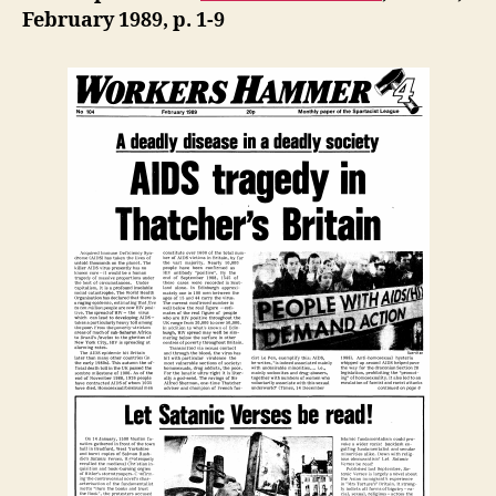
be
b
February 1989, p. 1-9
read!