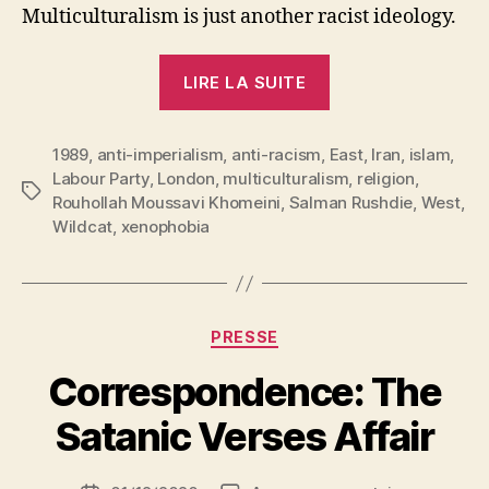
Multiculturalism is just another racist ideology.
« A
LIRE LA SUITE
Blasphemous
Arrow
1989
,
anti-imperialism
,
anti-racism
,
of
East
,
Iran
,
islam
,
Labour Party
,
London
,
multiculturalism
,
religion
,
Retribution »
Étiquettes
Rouhollah Moussavi Khomeini
,
Salman Rushdie
,
West
,
Wildcat
,
xenophobia
Catégories
PRESSE
P
Correspondence: The
a
r
Satanic Verses Affair
S
i
Auteur