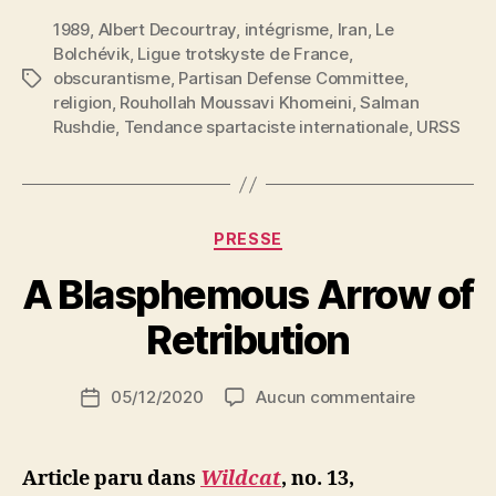
sataniques »
1989
,
Albert Decourtray
,
intégrisme
,
doivent
Iran
,
Le
Bolchévik
,
Ligue trotskyste de France
,
être
obscurantisme
,
Partisan Defense Committee
,
Étiquettes
traduits
religion
,
Rouhollah Moussavi Khomeini
,
Salman
et
Rushdie
,
Tendance spartaciste internationale
,
URSS
publiés
! »
Catégories
PRESSE
P
A Blasphemous Arrow of
a
r
Retribution
S
i
Auteur
sur
05/12/2020
Aucun commentaire
N
Date
de
A
e
de
l’article
Blasphem
d
l’article
Arrow
ji
Article paru dans
Wildcat
, no. 13,
of
b