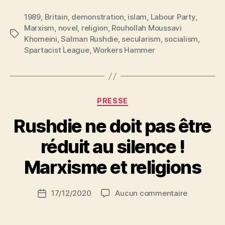
Verses’
1989
,
Britain
,
demonstration
,
islam
,
Labour Party
be
,
Marxism
,
novel
,
religion
,
Rouhollah Moussavi
read! »
Étiquettes
Khomeini
,
Salman Rushdie
,
secularism
,
socialism
,
Spartacist League
,
Workers Hammer
Catégories
PRESSE
Rushdie ne doit pas être
P
réduit au silence !
a
r
Marxisme et religions
S
i
Auteur
sur
17/12/2020
Aucun commentaire
N
Date
de
Rushdie
e
de
l’article
ne
d
l’article