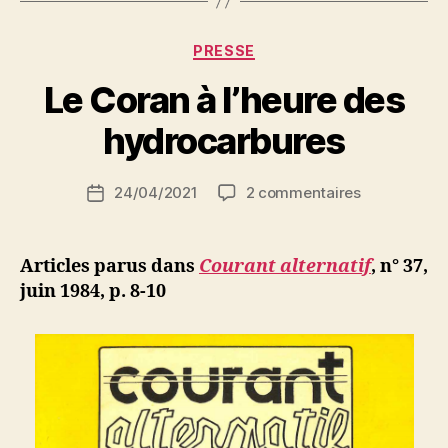
Catégories
PRESSE
P
Le Coran à l’heure des
a
r
hydrocarbures
S
i
Auteur
sur
24/04/2021
2 commentaires
N
Date
de
Le
e
de
l’article
Coran
d
l’article
à
ji
Articles parus dans
Courant alternatif
, n° 37,
l’heure
b
juin 1984, p.
8-10
des
hydrocarbu