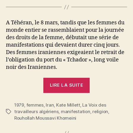
A Téhéran, le 8 mars, tandis que les femmes du
monde entier se rassemblaient pour la journée
des droits de la femme, débutait une série de
manifestations qui devaient durer cinq jours.
Des femmes iraniennes exigeaient le retrait de
l’obligation du port du « Tchador », long voile
noir des Iraniennes.
« Iran
LIRE LA SUITE
:
Vive
1979
,
femmes
,
Iran
,
Kate Millett
,
La Voix des
la
travailleurs algériens
,
manifestation
,
religion
,
Étiquettes
lutte
Rouhollah Moussavi Khomeini
des
femmes »