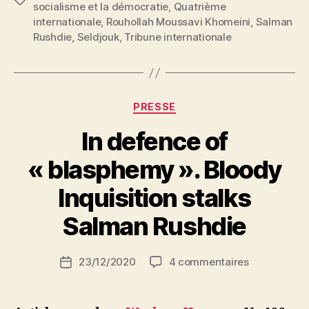
socialisme et la démocratie
,
Quatrième
internationale
,
Rouhollah Moussavi Khomeini
,
Salman
Rushdie
,
Seldjouk
,
Tribune internationale
Catégories
PRESSE
In defence of
« blasphemy ». Bloody
P
Inquisition stalks
a
r
Salman Rushdie
S
i
Auteur
sur
23/12/2020
4 commentaires
N
Date
de
In
e
de
l’article
defence
d
l’article
of
ji