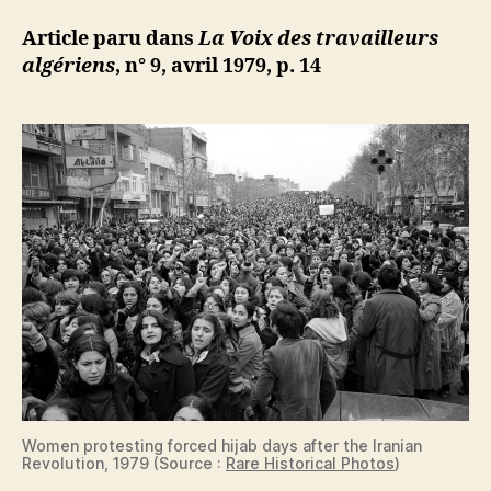
:
d
l’article
Vive
ji
Article paru dans
La Voix des travailleurs
la
b
algériens
, n° 9, avril 1979, p. 14
lutte
des
femmes
Women protesting forced hijab days after the Iranian
Revolution, 1979 (Source :
Rare Historical Photos
)