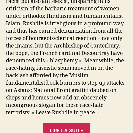
racist but also anti-sexist, unsparing in its
criticism of the barbaric treatment of women
under orthodox Hinduism and fundamentalist
Islam. Rushdie is irreligious in a profound way,
and thus has earned denunciation from all the
forces of bourgeois/clerical reaction – not only
the imams, but the Archbishop of Canterbury,
the pope, the French cardinal Decourtray have
denounced this « blasphemy ». Meanwhile, the
race-hating fascistic scum moved in on the
backlash afforded by the Muslim
fundamentalist book burners to step up attacks
on Asians: National Front graffiti daubed on
shops and homes now add an obscenely
incongruous slogan for these race-hate
terrorists: « Leave Rushdie in peace ».
« In
LIRE LA SUITE