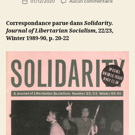
sur
01/12/2020
Aucun commentaire
N
Date
de
Correspon
e
de
l’article
The
d
l’article
Satanic
ji
Correspondance parue dans
Solidarity.
Verses
b
Journal of Libertarian Socialism
, 22/23,
Affair
Winter 1989-90, p. 20-22