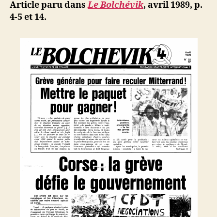
doit
ji
Article paru dans
Le Bolchévik
, avril 1989, p.
pas
b
4-5 et 14.
être
réduit
au
silence
!
Marxisme
et
religions