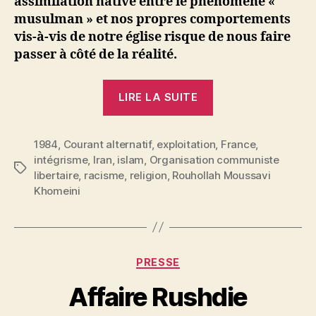
assimilation hâtive entre le phénomène «
musulman » et nos propres comportements
vis-à-vis de notre église risque de nous faire
passer à côté de la réalité.
« Le
LIRE LA SUITE
Coran
à
1984
,
Courant alternatif
,
exploitation
l’heure
,
France
,
intégrisme
,
Iran
,
islam
,
Organisation communiste
des
Étiquettes
libertaire
,
racisme
,
religion
,
Rouhollah Moussavi
hydrocarbures »
Khomeini
P
Catégories
PRESSE
a
r
Affaire Rushdie
S