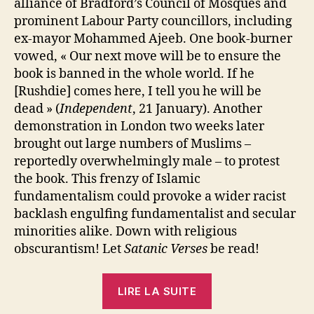
alliance of Bradford’s Council of Mosques and
prominent Labour Party councillors, including
ex-mayor Mohammed Ajeeb. One book-burner
vowed, « Our next move will be to ensure the
book is banned in the whole world. If he
[Rushdie] comes here, I tell you he will be
dead » (
Independent
, 21 January). Another
demonstration in London two weeks later
brought out large numbers of Muslims –
reportedly overwhelmingly male – to protest
the book. This frenzy of Islamic
fundamentalism could provoke a wider racist
backlash engulfing fundamentalist and secular
minorities alike. Down with religious
obscurantism! Let
Satanic Verses
be read!
« Let
LIRE LA SUITE
‘Satanic