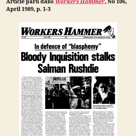
Article paru dans
Workers Hammer
,
No 106,
« blasphemy
b
April 1989, p. 1-3
Bloody
Inquisition
stalks
Salman
Rushdie