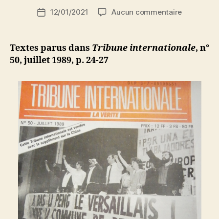
i
Auteur
sur
12/01/2021
Aucun commentaire
N
Date
de
Affaire
e
de
l’article
Rushdie
d
l’article
ji
Textes parus dans
Tribune internationale
, n°
b
50, juillet 1989, p. 24-27