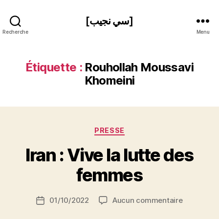
[سي نجيب]
Recherche
Menu
Étiquette :
Rouhollah Moussavi
Khomeini
Catégories
PRESSE
P
Iran : Vive la lutte des
a
r
femmes
S
i
Auteur
sur
01/10/2022
Aucun commentaire
N
Date
de
Iran
e
de
l’article