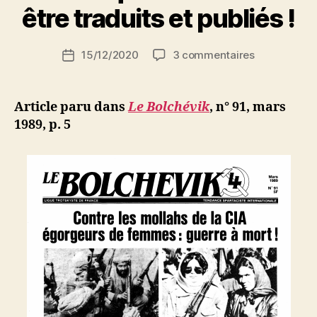
r
être traduits et publiés !
S
i
Auteur
sur
15/12/2020
3 commentaires
N
Date
de
« Les
e
de
l’article
Versets
d
l’article
sataniques 
ji
Article paru dans
Le Bolchévik
, n° 91, mars
doivent
b
1989, p. 5
être
traduits
et
publiés
!