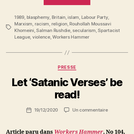
defence
of
1989
,
blasphemy
,
Britain
,
islam
,
Labour Party
« blasphemy ».
,
Marxism
,
racism
,
religion
,
Rouhollah Moussavi
Bloody
Étiquettes
Khomeini
,
Salman Rushdie
,
secularism
,
Spartacist
Inquisition
League
,
violence
,
Workers Hammer
stalks
Salman
Rushdie »
Catégories
PRESSE
P
Let ‘Satanic Verses’ be
a
r
read!
S
i
Auteur
sur
19/12/2020
Un commentaire
N
Date
de
Let
e
de
l’article
‘Satanic
d
l’article
Verses’
ji
Article paru dans
Workers Hammer
, No 104,