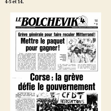
4-5 et 14.
au
silence
!
Marxisme
et
religions