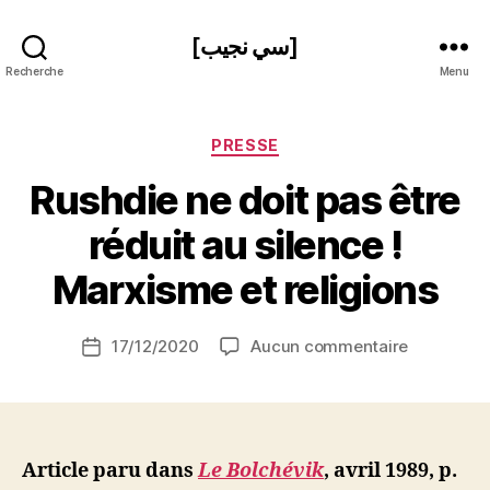
[سي نجيب]
Recherche
Menu
Catégories
PRESSE
Rushdie ne doit pas être
P
réduit au silence !
a
r
Marxisme et religions
S
i
Auteur
sur
17/12/2020
Aucun commentaire
N
Date
de
Rushdie
e
de
l’article
ne
d
l’article
doit
ji
pas
b
être
Article paru dans
Le Bolchévik
, avril 1989, p.
réduit