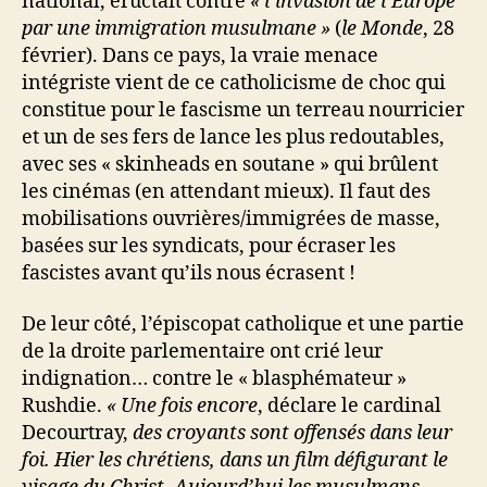
national, éructait contre
« l’invasion de l’Europe
par une immigration musulmane »
(
le Monde
, 28
février). Dans ce pays, la vraie menace
intégriste vient de ce catholicisme de choc qui
constitue pour le fascisme un terreau nourricier
et un de ses fers de lance les plus redoutables,
avec ses « skinheads en soutane » qui brûlent
les cinémas (en attendant mieux). Il faut des
mobilisations ouvrières/immigrées de masse,
basées sur les syndicats, pour écraser les
fascistes avant qu’ils nous écrasent !
De leur côté, l’épiscopat catholique et une partie
de la droite parlementaire ont crié leur
indignation… contre le « blasphémateur »
Rushdie.
« Une fois encore
, déclare le cardinal
Decourtray,
des croyants sont offensés dans leur
foi. Hier les chrétiens, dans un film défigurant le