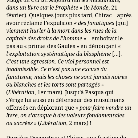
visage du Christ. Aujourd’hui les musulmans,
dans un livre sur le Prophète »
(
le Monde
, 21
février). Quelques jours plus tard, Chirac – après
avoir réclamé l’expulsion
« des fanatiques
[qui]
viennent hurler à la mort dans les rues de la
capitale des droits de l’homme »
– emboîtait le
pas au « primat des Gaules » en dénonçant
«
l’exploitation systématique du blasphème
[…].
C’est une agression. Ce viol personnel est
inadmissible. Ce n’est pas une excuse du
fanatisme, mais les choses ne sont jamais noires
ou blanches et les torts sont partagés »
(
Libération
, 1er mars). Jusqu’à Pasqua qui
s’érige lui aussi en défenseur des musulmans
offensés en déplorant que
« pour faire vendre un
livre, on s’attaque à des valeurs fondamentales
ou sacrées »
(
Libération
, 2 mars) !