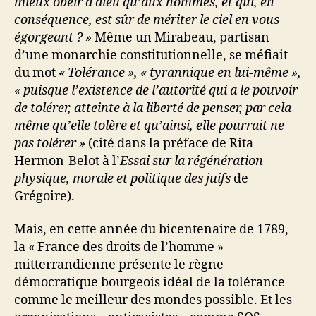
mieux obéir à dieu qu’aux hommes, et qui, en
conséquence, est sûr de mériter le ciel en vous
égorgeant ? »
Même un Mirabeau, partisan
d’une monarchie constitutionnelle, se méfiait
du mot
« Tolérance », « tyrannique en lui-même »,
« puisque l’existence de l’autorité qui a le pouvoir
de tolérer, atteinte à la liberté de penser, par cela
même qu’elle tolère et qu’ainsi, elle pourrait ne
pas tolérer »
(cité dans la préface de Rita
Hermon-Belot à l’
Essai sur la régénération
physique, morale et politique des juifs
de
Grégoire).
Mais, en cette année du bicentenaire de 1789,
la « France des droits de l’homme »
mitterrandienne présente le règne
démocratique bourgeois idéal de la tolérance
comme le meilleur des mondes possible. Et les