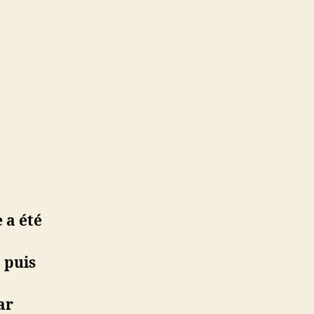
 a été
 puis
ar