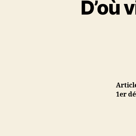
D’où v
Artic
1er dé