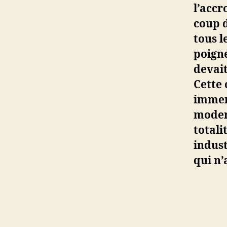
l’accr
coup d
tous 
poign
devait
Cette
immens
moder
totali
indust
qui n’