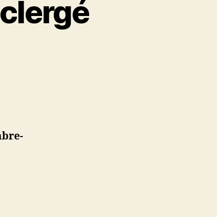
 clergé
mbre-