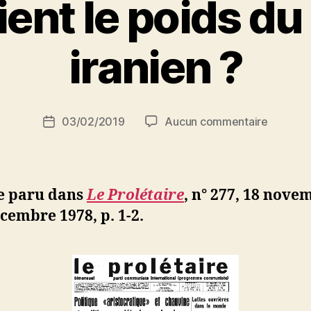
ient le poids du
P
iranien ?
a
r
S
i
Auteur
sur
03/02/2019
Aucun commentaire
N
Date
de
D’où
e
de
l’article
vient
d
l’article
le
ji
poids
b
le paru dans
Le Prolétaire
, n° 277, 18 nove
du
cembre 1978, p. 1-2.
clergé
iranien
?