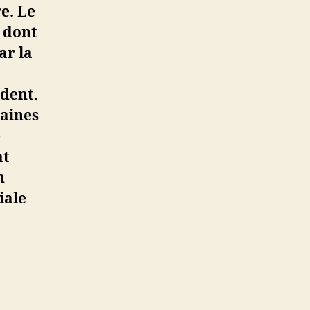
e. Le
e dont
ar la
édent.
aines
e
at
n
iale