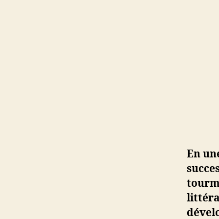
En une
succes
tourm
littér
dével