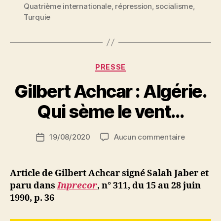
de
Quatrième internationale
,
répression
,
socialisme
,
l’intégrisme
Turquie
islamique »
Catégories
PRESSE
P
Gilbert Achcar : Algérie.
a
r
Qui sème le vent…
S
i
Auteur
sur
19/08/2020
Aucun commentaire
N
Date
de
Gilbert
e
de
l’article
Achcar
d
l’article
:
ji
Article de Gilbert Achcar
signé Salah Jaber et
Algérie.
b
paru dans
Inprecor
, n° 311, du 15 au 28 juin
Qui
1990, p. 36
sème
le