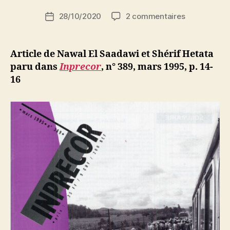
i
Auteur
sur
28/10/2020
2 commentaires
N
Date
de
Nawal
e
de
l’article
El
d
l’article
Saadawi
ji
Article de Nawal El Saadawi et Shérif Hetata
et
b
paru dans
Inprecor
, n° 389, mars 1995, p. 14-
Shérif
16
Hetata
:
Egypte.
Vieux
frères,
vieux
ennemis