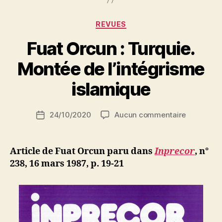
Egypte.
Vieux
Catégories
REVUES
frères,
Fuat Orcun : Turquie.
vieux
ennemis »
P
Montée de l’intégrisme
a
r
islamique
S
i
Auteur
sur
24/10/2020
Aucun commentaire
N
Date
de
Fuat
e
de
l’article
Orcun
d
l’article
:
ji
Article de Fuat Orcun paru dans
Inprecor
, n°
Turquie.
b
238, 16 mars 1987, p.
19-21
Montée
de
l’intégris
islamique