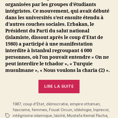
organisées par les groupes d’étudiants
intégristes. Ce mouvement, qui avait débuté
dans les universités s’est ensuite étendu à
d’autres couches sociales. Erbakan, le
Président du Parti du salut national
(islamiste, dissout après le coup d’Etat de
1980) a participé à une manifestation
interdite à Istanbul regroupant 4 000
personnes, où l’on pouvait entendre « On ne
peut interdire le tchador », « Turquie
musulmane », « Nous voulons la charia (2) ».
« Fuat
LIRE LA SUITE
Orcun
:
1987
,
coup d'Etat
,
démocratie
,
empire ottoman
Turquie.
,
fascisme
,
femmes
,
Fouat Orcun
,
idéologie
,
Inprecor
,
Montée
intégrisme islamique
,
laïcité
,
Mustafa Kemal Pacha
,
Étiquettes