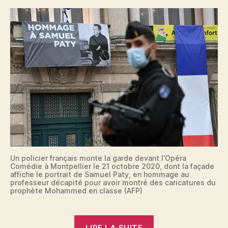
de
faire
un
parallèle
avec
l’Algérie…”
Un policier français monte la garde devant l’Opéra
Comédie à Montpellier le 21 octobre 2020, dont la façade
affiche le portrait de Samuel Paty, en hommage au
professeur décapité pour avoir montré des caricatures du
prophète Mohammed en classe (AFP)
« Attentats
LIRE LA SUITE