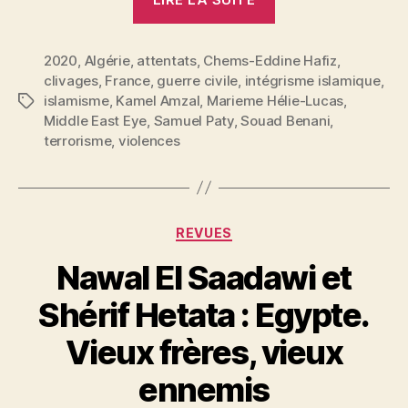
en
France
2020
,
Algérie
,
attentats
,
Chems-Eddine Hafiz
:
,
clivages
,
France
,
guerre civile
,
intégrisme islamique
,
“Je
islamisme
,
Kamel Amzal
,
Marieme Hélie-Lucas
,
Étiquettes
ne
Middle East Eye
,
Samuel Paty
,
Souad Benani
,
peux
terrorisme
,
violences
pas
m’empêcher
de
Catégories
faire
REVUES
un
Nawal El Saadawi et
parallèle
Shérif Hetata : Egypte.
avec
l’Algérie…” »
P
Vieux frères, vieux
a
r
ennemis
S