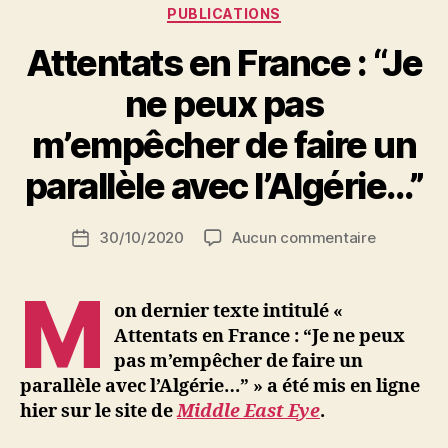
Catégories
PUBLICATIONS
Attentats en France : “Je
ne peux pas
P
m’empêcher de faire un
a
r
parallèle avec l’Algérie…”
S
i
Auteur
sur
30/10/2020
Aucun commentaire
N
Date
de
Attentats
e
de
l’article
en
d
l’article
M
France
ji
on dernier texte intitulé «
:
b
Attentats en France : “Je ne peux
“Je
pas m’empêcher de faire un
ne
parallèle avec l’Algérie…” » a été mis en ligne
peux
hier sur le site de
Middle East Eye
.
pas
m’empêch