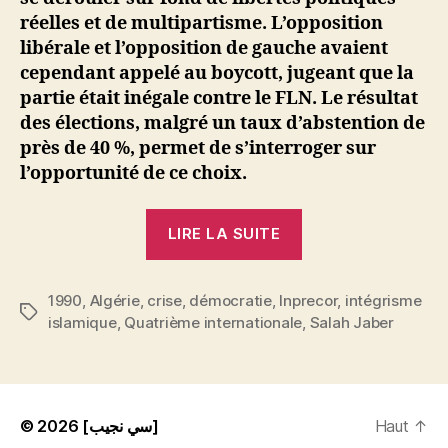
réelles et de multipartisme. L’opposition
libérale et l’opposition de gauche avaient
cependant appelé au boycott, jugeant que la
partie était inégale contre le FLN. Le résultat
des élections, malgré un taux d’abstention de
près de 40 %, permet de s’interroger sur
l’opportunité de ce choix.
« Gilbert
LIRE LA SUITE
Achcar
:
1990
,
Algérie
,
crise
,
démocratie
,
Inprecor
Algérie.
,
intégrisme
Étiquettes
islamique
,
Quatrième internationale
,
Salah Jaber
Qui
sème
le
vent… »
© 2026
[سي نجيب]
Haut
↑