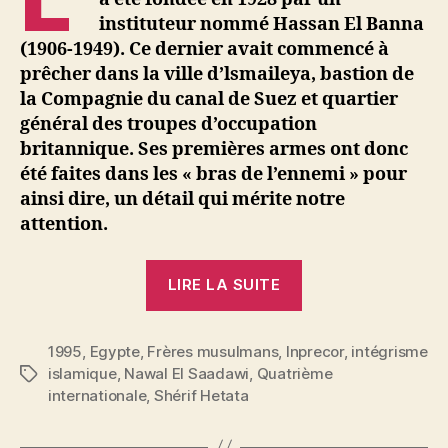
instituteur nommé Hassan El Banna
(1906-1949). Ce dernier avait commencé à
prêcher dans la ville d’lsmaileya, bastion de
la Compagnie du canal de Suez et quartier
général des troupes d’occupation
britannique. Ses premières armes ont donc
été faites dans les « bras de l’ennemi » pour
ainsi dire, un détail qui mérite notre
attention.
« Nawal
LIRE LA SUITE
El
Saadawi
1995
,
Egypte
,
Frères musulmans
,
Inprecor
et
,
intégrisme
islamique
,
Nawal El Saadawi
,
Quatrième
Étiquettes
Shérif
internationale
,
Shérif Hetata
Hetata
: