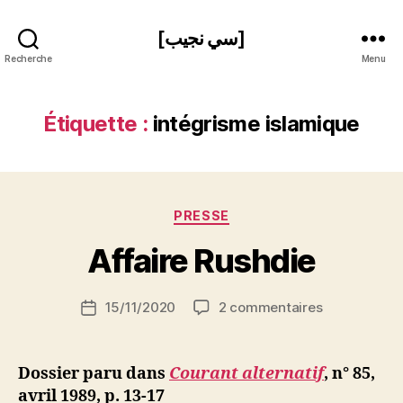
[سي نجيب]
Recherche
Menu
Étiquette :
intégrisme islamique
P
Catégories
PRESSE
a
r
Affaire Rushdie
S
i
Auteur
sur
15/11/2020
2 commentaires
N
Date
de
Affaire
e
de
l’article
Rushdie
d
l’article
ji
Dossier paru dans
Courant alternatif
, n° 85,
b
avril 1989, p. 13-17