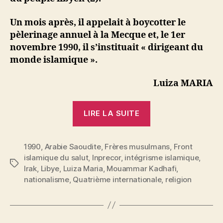
Un mois après, il appelait à boycotter le
pèlerinage annuel à la Mecque et, le 1er
novembre 1990, il s’instituait « dirigeant du
monde islamique ».
Luiza MARIA
« Luiza
LIRE LA SUITE
Maria
:
1990
,
Arabie Saoudite
,
Frères musulmans
Libye.
,
Front
islamique du salut
,
Inprecor
,
intégrisme islamique
,
Kadhafi
Étiquettes
Irak
,
Libye
,
Luiza Maria
,
Mouammar Kadhafi
,
à
nationalisme
,
Quatrième internationale
,
religion
l’épreuve
de
l’intégrisme »