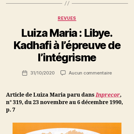
Catégories
REVUES
Luiza Maria : Libye.
P
Kadhafi à l’épreuve de
a
r
l’intégrisme
S
i
Auteur
sur
31/10/2020
Aucun commentaire
N
Date
de
Luiza
e
de
l’article
Maria
d
l’article
:
ji
Article de Luiza Maria paru dans
Inprecor
,
Libye.
b
n° 319, du 23 novembre au 6 décembre 1990,
Kadhafi
p. 7
à
l’épreuve
de
l’intégris