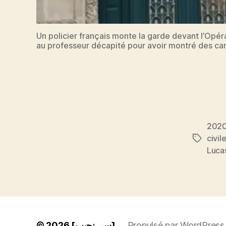
Un policier français monte la garde devant l’Opé
au professeur décapité pour avoir montré des c
202
civil
Étiquett
Luca
© 2026
[سي نجيب]
Propulsé par WordPress