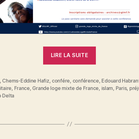
« Islam
LIRE LA SUITE
en
France.
Comment
,
Chems-Eddine Hafiz
,
confére
,
conférence
,
Edouard Habran
itaire
,
France
,
Grande loge mixte de France
,
islam
,
Paris
,
pré
lutter
es
o Delta
contre
les
préjugés
et
la