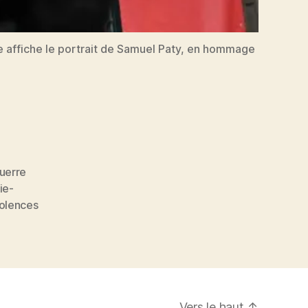
e affiche le portrait de Samuel Paty, en hommage
uerre
ie-
iolences
Vers le haut
↑