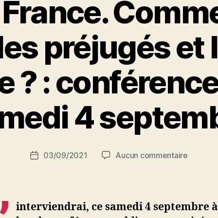
 France. Comme
les préjugés et l
e ? : conférence
P
medi 4 septem
a
r
S
i
Auteur
sur
03/09/2021
Aucun commentaire
N
Date
de
Islam
e
de
l’article
en
d
l’article
France.
ji
Commen
b
interviendrai, ce samedi 4 septembre à
lutter