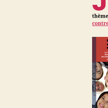
J
thème 
contre