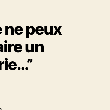
e ne peux
ire un
rie…”
s
n