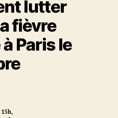
nt lutter
a fièvre
 à Paris le
bre
t
 15h,