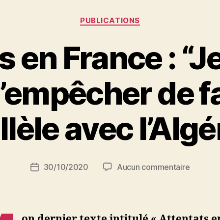
fièvre
Catégories
PUBLICATIONS
identitaire
?
s en France : “J
:
conférence
’empêcher de fa
à
Paris
P
llèle avec l’Algé
le
a
r
samedi
S
4
i
Auteur
septembre »
sur
30/10/2020
Aucun commentaire
N
Date
de
Attentat
e
de
l’article
en
d
l’article
France
ji
:
b
on dernier texte intitulé « Attentats e