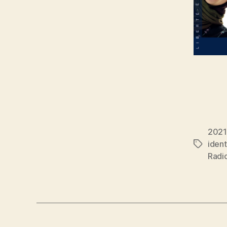
2021
ident
Étiquett
Radi