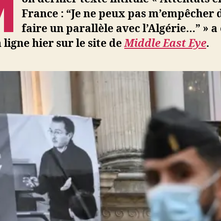
M
“Je
France : “Je ne peux pas m’empêcher 
ne
faire un parallèle avec l’Algérie…” » a
peux
pas
 ligne hier sur le site de
Middle East Eye
.
m’empê
de
faire
un
parallèl
avec
l’Algérie