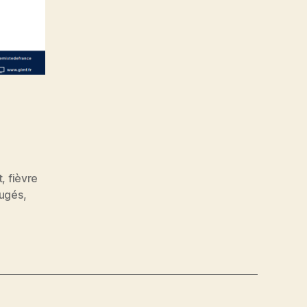
t
,
fièvre
jugés
,