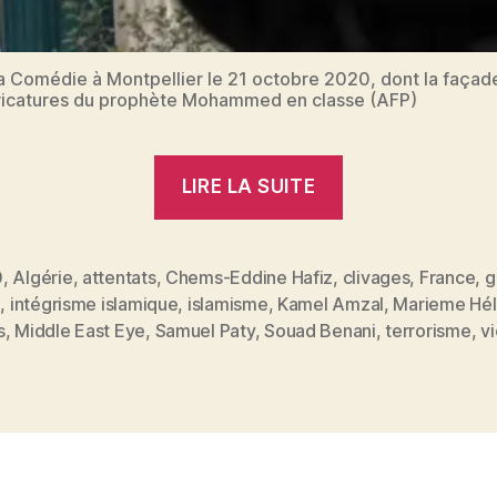
ra Comédie à Montpellier le 21 octobre 2020, dont la façad
aricatures du prophète Mohammed en classe (AFP)
« Attentats
LIRE LA SUITE
en
France
:
0
,
Algérie
,
attentats
,
Chems-Eddine Hafiz
,
clivages
,
France
,
g
e
,
intégrisme islamique
,
islamisme
,
Kamel Amzal
,
Marieme Hél
“Je
es
s
,
Middle East Eye
,
Samuel Paty
,
Souad Benani
,
terrorisme
,
v
ne
peux
pas
m’empêcher
de