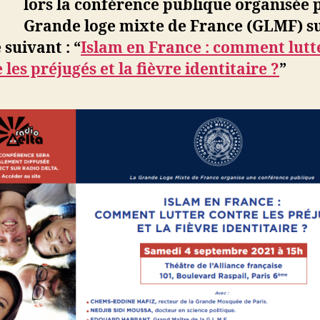
’
lors la conférence publique organisée p
contre
Grande loge mixte de France (GLMF) su
les
préjugé
suivant : “
Islam en France : comment lutt
et
 les préjugés et la fièvre identitaire ?
”
la
fièvre
identitai
?
:
confére
à
Paris
le
samedi
4
septem