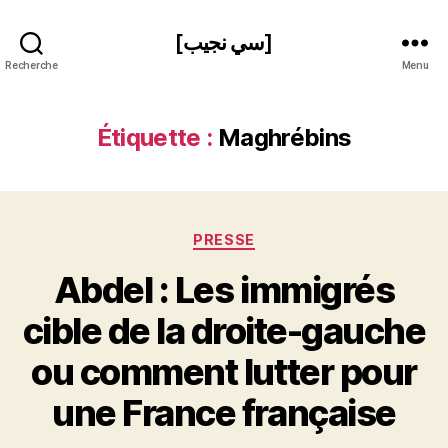
[سي نجيب]
Recherche
Menu
Étiquette :
Maghrébins
Catégories
PRESSE
Abdel : Les immigrés
cible de la droite-gauche
P
ou comment lutter pour
a
r
une France française
S
i