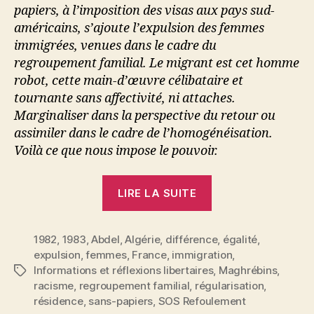
papiers, à l’imposition des visas aux pays sud-
américains, s’ajoute l’expulsion des femmes
immigrées, venues dans le cadre du
regroupement familial. Le migrant est cet homme
robot, cette main-d’œuvre célibataire et
tournante sans affectivité, ni attaches.
Marginaliser dans la perspective du retour ou
assimiler dans le cadre de l’homogénéisation.
Voilà ce que nous impose le pouvoir.
« Abdel
LIRE LA SUITE
:
L’expulsion
1982
,
1983
,
Abdel
,
Algérie
,
différence
des
,
égalité
,
expulsion
,
femmes
,
France
,
immigration
,
femmes
Informations et réflexions libertaires
,
Maghrébins
,
Étiquettes
immigrées »
racisme
,
regroupement familial
,
régularisation
,
résidence
,
sans-papiers
,
SOS Refoulement