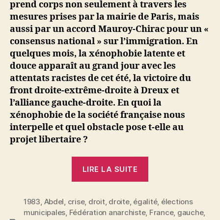
prend corps non seulement à travers les
mesures prises par la mairie de Paris, mais
aussi par un accord Mauroy-Chirac pour un «
consensus national » sur l’immigration. En
quelques mois, la xénophobie latente et
douce apparaît au grand jour avec les
attentats racistes de cet été, la victoire du
front droite-extrême-droite à Dreux et
l’alliance gauche-droite. En quoi la
xénophobie de la société française nous
interpelle et quel obstacle pose t-elle au
projet libertaire ?
« Abdel
LIRE LA SUITE
:
Les
1983
,
Abdel
,
crise
,
droit
,
droite
,
égalité
immigrés
,
élections
municipales
,
Fédération anarchiste
,
France
,
gauche
,
cible