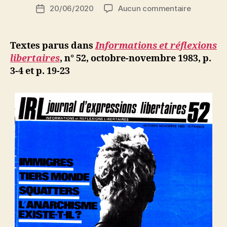
Auteur
sur
20/06/2020
Aucun commentaire
N
Date
de
Abdel
e
de
l’article
:
d
l’article
Les
ji
Textes parus dans
Informations et réflexions
immigrés
b
libertaires
, n° 52, octobre-novembre 1983, p.
cible
3-4 et p. 19-23
de
la
droite-
gauche
ou
comment
lutter
pour
une
France
française