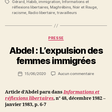
Gérard
,
Habib
,
immigration
,
Informations et
Étiquettes
de
réflexions libertaires
,
Maghrébins
,
Noir et Rouge
,
la
racisme
,
Radio libertaire
,
travailleurs
droite-
gauche
ou
Catégories
comment
PRESSE
lutter
P
Abdel : L’expulsion des
pour
a
r
femmes immigrées
une
S
France
i
Auteur
française »
sur
15/06/2020
Aucun commentaire
N
Date
de
Abdel
e
de
l’article
:
d
l’article
L’expulsio
ji
Article d’Abdel paru dans
Informations et
des
b
réflexions libertaires
,
n° 48, décembre 1982 –
femmes
janvier 1983, p. 6-7
immigrée