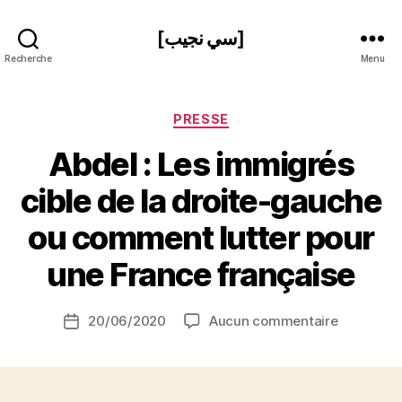
[سي نجيب]
Recherche
Menu
Catégories
PRESSE
Abdel : Les immigrés
cible de la droite-gauche
P
ou comment lutter pour
a
r
une France française
S
i
Auteur
sur
20/06/2020
Aucun commentaire
N
Date
de
Abdel
e
de
l’article
:
d
l’article
Les
ji
immigrés
b