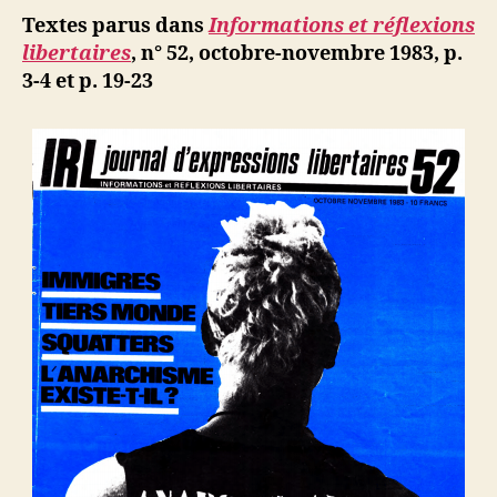
cible
Textes parus dans
Informations et réflexions
de
libertaires
, n° 52, octobre-novembre 1983, p.
la
3-4 et p. 19-23
droite-
gauche
ou
comment
lutter
pour
une
France
française