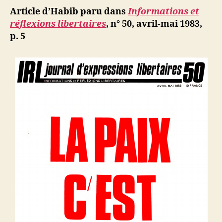
municipal
Article d’Habib paru dans
Informations et
ou
réflexions libertaires
, n° 50, avril-mai 1983,
le
p. 5
« progra
commun 
contre
les
immigrés