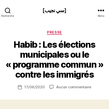
[سي نجيب]
Recherche
Menu
Catégories
PRESSE
Habib : Les élections
municipales ou le
P
« programme commun »
a
r
contre les immigrés
S
i
Auteur
sur
17/06/2020
Aucun commentaire
N
Date
de
Habib
e
de
l’article
:
d
l’article
Les
ji
élections
b