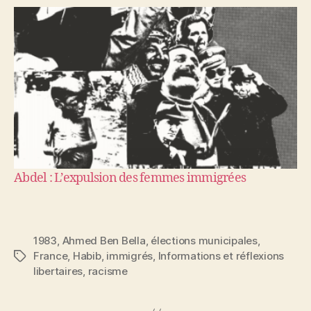
Abdel : L’expulsion des femmes immigrées
1983
,
Ahmed Ben Bella
,
élections municipales
,
France
,
Habib
,
immigrés
,
Informations et réflexions
Étiquettes
libertaires
,
racisme