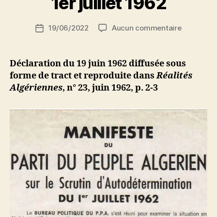
1er juillet 1962
S
i
Auteur
sur
19/06/2022
Aucun commentaire
N
Date
de
Manifeste
e
de
l’article
du
d
l’article
Parti
ji
Déclaration du 19 juin 1962 diffusée sous
du
b
forme de tract et reproduite dans
Réalités
Peuple
Algériennes
, n° 23, juin 1962, p. 2-3
Algérien
sur
le
scrutin
d’autodét
du
1er
juillet
1962