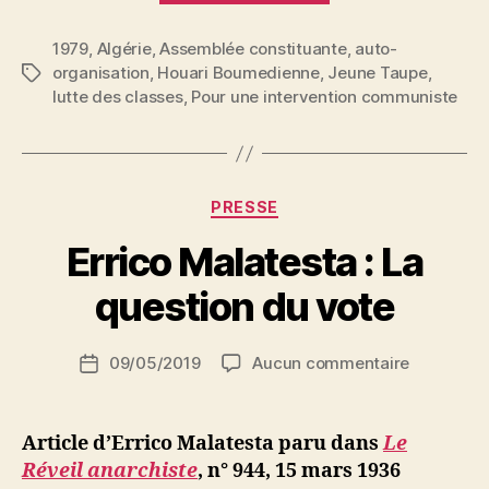
courant
1979
,
Algérie
,
Assemblée constituante
à
,
auto-
organisation
,
Houari Boumedienne
,
Jeune Taupe
,
Étiquettes
Alger
lutte des classes
,
Pour une intervention communiste
:
un
mort
! »
Catégories
PRESSE
P
Errico Malatesta : La
a
r
question du vote
S
i
Auteur
sur
09/05/2019
Aucun commentaire
N
Date
de
Errico
e
de
l’article
Malatesta
d
l’article
:
ji
Article d’Errico Malatesta paru dans
Le
La
b
Réveil anarchiste
, n° 944, 15 mars 1936
question