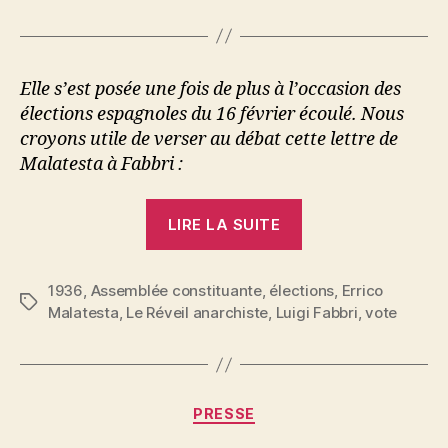
du
vote
Elle s’est posée une fois de ­plus à l’occasion des
élections espagnoles du 16 février écoulé. Nous
croyons utile de verser au débat cette lettre de
Malatesta à Fabbri :
« Errico
LIRE LA SUITE
Malatesta
:
1936
,
Assemblée constituante
,
élections
La
,
Errico
Étiquettes
Malatesta
,
Le Réveil anarchiste
,
Luigi Fabbri
,
vote
question
du
vote »
Catégories
PRESSE