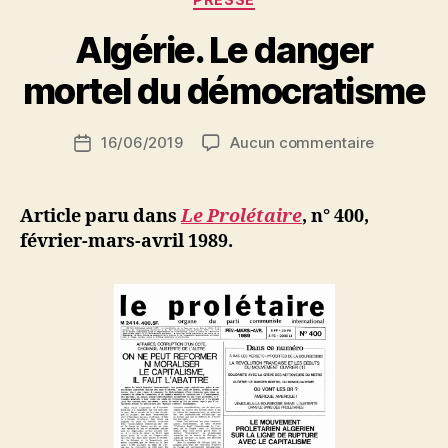
P
Algérie. Le danger
a
r
mortel du démocratisme
S
i
Auteur
sur
16/06/2019
Aucun commentaire
N
Date
de
Algérie.
e
de
l’article
Le
d
l’article
danger
ji
Article paru dans
Le Prolétaire
, n° 400,
mortel
b
février-mars-avril 1989.
du
démocrat