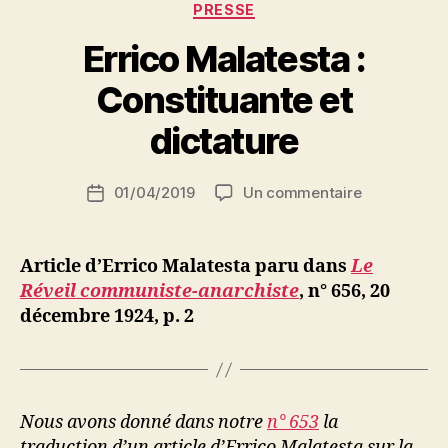
encore
Catégories
PRESSE
possible
Errico Malatesta :
! »
P
Constituante et
a
r
dictature
S
i
Auteur
sur
01/04/2019
Un commentaire
N
Date
de
Errico
e
de
l’article
Malatesta
d
l’article
:
ji
Article d’Errico Malatesta paru dans
Le
Constituant
b
Réveil communiste-anarchiste
, n° 656, 20
et
décembre 1924, p. 2
dictature
Nous avons donné dans notre
n° 653
la
traduction d’un article d’Errico Malatesta sur la