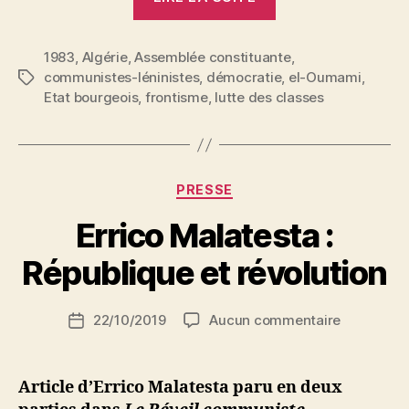
communistes
et
1983
,
Algérie
,
Assemblée constituante
la
,
communistes-léninistes
,
démocratie
,
el-Oumami
,
Étiquettes
question
Etat bourgeois
,
frontisme
,
lutte des classes
des
libertés
démocratiques »
Catégories
PRESSE
P
Errico Malatesta :
a
r
République et révolution
S
i
Auteur
sur
22/10/2019
Aucun commentaire
N
Date
de
Errico
e
de
l’article
Malatesta
d
l’article
:
ji
Article d’Errico Malatesta paru en deux
Républiqu
b