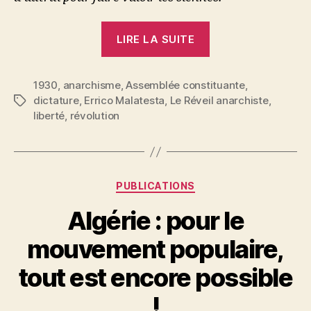
« Errico
LIRE LA SUITE
Malatesta
:
1930
,
anarchisme
,
Assemblée constituante
Contre
,
dictature
,
Errico Malatesta
,
Le Réveil anarchiste
,
Étiquettes
la
liberté
,
révolution
Constituante
et
contre
la
Catégories
PUBLICATIONS
Dictature »
Algérie : pour le
mouvement populaire,
P
tout est encore possible
a
r
!