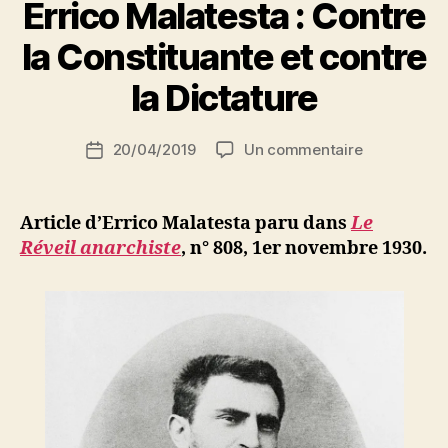
Errico Malatesta : Contre
P
la Constituante et contre
a
r
la Dictature
S
i
Auteur
sur
20/04/2019
Un commentaire
N
Date
de
Errico
e
de
l’article
Malatesta
d
l’article
:
ji
Article d’Errico Malatesta paru dans
Le
Contre
b
Réveil anarchiste
, n° 808, 1er novembre 1930.
la
Constituant
et
contre
la
Dictature