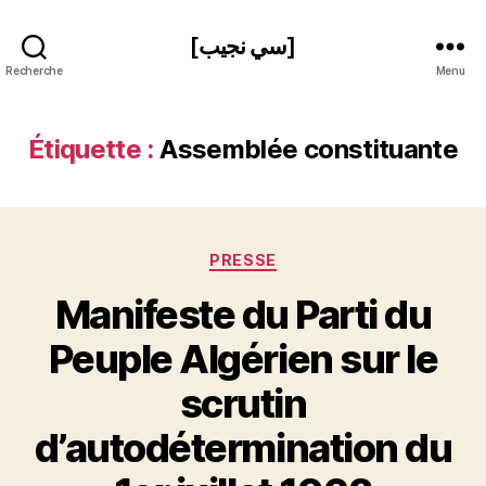
[سي نجيب]
Recherche
Menu
Étiquette :
Assemblée constituante
Catégories
PRESSE
Manifeste du Parti du
Peuple Algérien sur le
scrutin
P
d’autodétermination du
a
r