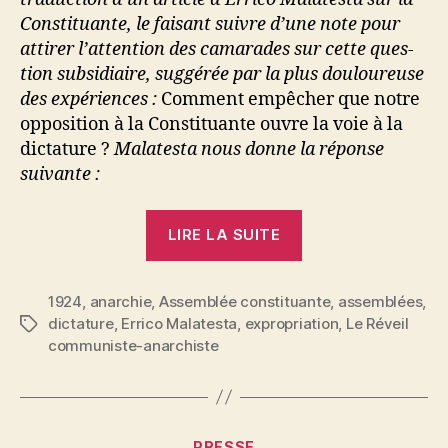
Constituante, le faisant suivre d’une note pour
attirer l’attention des camarades sur cette ques­
tion subsidiaire, suggérée par la plus douloureuse
des expériences :
Comment empêcher que notre
opposition à la Constituante ouvre la voie à la
dictature ?
Malatesta nous donne la réponse
suivante :
« Errico
LIRE LA SUITE
Malatesta
:
1924
,
anarchie
,
Assemblée constituante
Constituante
,
assemblées
,
dictature
,
Errico Malatesta
,
expropriation
,
Le Réveil
Étiquettes
et
communiste-anarchiste
dictature »
Catégories
PRESSE