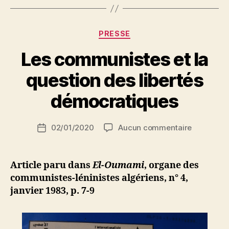
quelle
démocratie
pour
Catégories
PRESSE
quelle
Les communistes et la
révolution
en
P
question des libertés
a
Algérie
r
démocratiques
? »
S
i
Auteur
sur
02/01/2020
Aucun commentaire
N
Date
de
Les
e
de
l’article
communis
d
l’article
et
ji
Article paru dans
El-Oumami
, organe des
la
b
communistes-léninistes algériens, n° 4,
question
janvier 1983, p. 7-9
des
libertés
démocrat