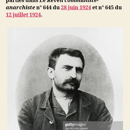
parties dans
Le Réveil communiste-
et
anarchiste
n° 644 du
28 juin 1924
et n° 645 du
révolution
12 juillet 1924
.