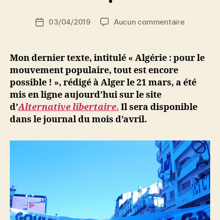
S
i
Auteur
sur
03/04/2019
Aucun commentaire
N
Date
de
Algérie
e
de
l’article
:
d
l’article
pour
ji
Mon dernier texte, intitulé « Algérie : pour le
le
b
mouvement populaire, tout est encore
mouveme
possible ! », rédigé à Alger le 21 mars, a été
populaire,
mis en ligne aujourd’hui sur le site
tout
d’
Alternative libertaire.
Il sera disponible
est
dans le journal du mois d’avril.
encore
possible
!