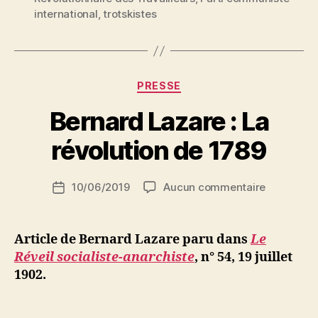
démocratisme »
international
,
trotskistes
Catégories
PRESSE
P
Bernard Lazare : La
a
r
révolution de 1789
S
i
Auteur
sur
10/06/2019
Aucun commentaire
N
Date
de
Bernard
e
de
l’article
Lazare
d
l’article
:
ji
Article de Bernard Lazare paru dans
Le
La
b
Réveil socialiste-anarchiste
, n° 54, 19 juillet
révolution
1902.
de
1789