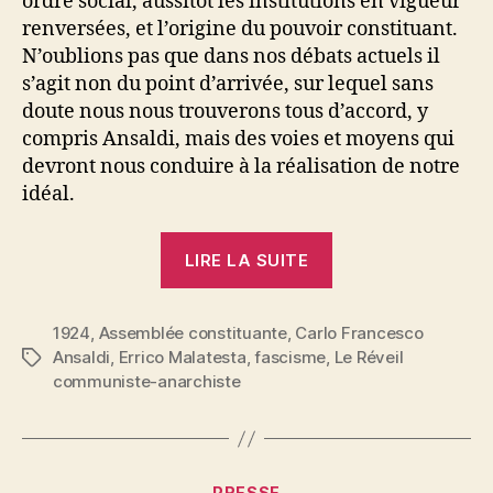
ordre social, aussitôt les institutions en vigueur
renversées, et l’origine du pouvoir constituant.
N’oublions pas que dans nos débats actuels il
s’agit non du point d’arrivée, sur lequel sans
doute nous nous trouverons tous d’accord, y
compris Ansaldi, mais des voies et moyens qui
devront nous conduire à la réalisation de notre
idéal.
« Errico
LIRE LA SUITE
Malatesta
:
1924
,
Assemblée constituante
,
Carlo Francesco
République
Ansaldi
,
Errico Malatesta
,
fascisme
,
Le Réveil
Étiquettes
et
communiste-anarchiste
révolution »
Catégories
PRESSE