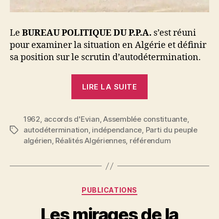
Le
BUREAU POLITIQUE DU P.P.A.
s’est réuni
pour examiner la situation en Algérie et définir
sa position sur le scrutin d’autodétermination.
« Manifeste
LIRE LA SUITE
du
Parti
1962
,
accords d'Evian
,
Assemblée constituante
du
,
autodétermination
,
indépendance
,
Parti du peuple
Étiquettes
Peuple
algérien
,
Réalités Algériennes
,
référendum
Algérien
sur
le
scrutin
Catégories
PUBLICATIONS
d’autodétermina
Les mirages de la
du