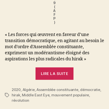
9
(
A
F
P
)
« Les forces qui œuvrent en faveur d’une
transition démocratique, en agitant au besoin le
mot d’ordre d’Assemblée constituante,
expriment un modérantisme éloigné des
aspirations les plus radicales du hirak »
« Les
LIRE LA SUITE
mirages
de
2020
,
Algérie
,
Assemblée constituante
la
,
démocratie
,
hirak
,
Middle East Eye
,
mouvement populaire
,
Étiquettes
Constituante
révolution
: