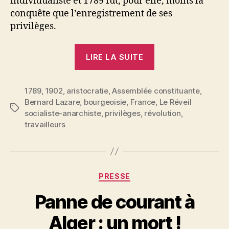
individualiste et 1789 fut, pour elle, moins la
conquête que l’enregistrement de ses
privilèges.
« Bernard
LIRE LA SUITE
Lazare
:
1789
,
1902
,
aristocratie
,
Assemblée constituante
La
,
Bernard Lazare
,
bourgeoisie
,
France
,
Le Réveil
révolution
Étiquettes
socialiste-anarchiste
,
privilèges
,
révolution
,
de
travailleurs
1789 »
Catégories
PRESSE
P
Panne de courant à
a
r
Alger : un mort !
S