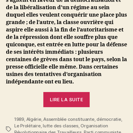
s’agitent en faveur de la démocratisation et
de la libéralisation d’un régime au sein
duquel elles veulent conquérir une place plus
grande ; de l’autre, la classe ouvrière qui
aspire elle aussi à la fin de l’autoritarisme et
de la répression dont elle souffre plus que
quiconque, est entrée en lutte pour la défense
de ses intérêts immédiats : plusieurs
centaines de grèves dans tout le pays, selon la
presse officielle elle même. Dans certaines
usines des tentatives d’organisation
indépendante ont eu lieu.
« Algérie.
LIRE LA SUITE
Le
danger
1989
,
Algérie
,
Assemblée constituante
mortel
,
démocratie
,
Le Prolétaire
,
lutte des classes
,
Organisation
du
Étiquettes
Révolutionnaire des Travailleurs
,
Parti communiste