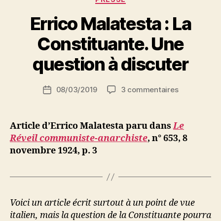
Errico Malatesta : La
P
Constituante. Une
a
r
question à discuter
S
i
Auteur
sur
08/03/2019
3 commentaires
N
Date
de
Errico
e
de
l’article
Malatesta
d
l’article
:
ji
Article d’Errico Malatesta paru dans
Le
La
b
Réveil communiste-anarchiste
, n° 653, 8
Constituant
novembre 1924, p. 3
Une
question
à
discuter
Voici un article écrit surtout à un point de vue
italien, mais la question de la Constituante pourra