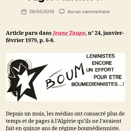
i
Auteur
sur
26/05/2019
Aucun commentaire
N
Date
de
Panne
e
de
l’article
de
d
l’article
courant
ji
Article paru dans
Jeune Taupe
,
n° 24, janvier-
à
b
février 1979, p. 6-8.
Alger
:
un
mort
!
Depuis un mois, les médias ont consacré plus de
temps et de pages à l’Algérie qu’ils ne l’avaient
fait en quinze ans de régime boumédienniste.