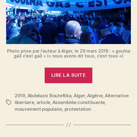
Photo prise par l’auteur à Alger, le 29 mars 2019 : « goulna
ga3 c’est ga3 » (« nous avons dit tous, c’est tous »)
« Algérie
LIRE LA SUITE
:
pour
2019
,
Abdelaziz Bouteflika
,
Alger
,
Algérie
le
,
Alternative
libertaire
,
article
,
Assemblée constituante
,
Étiquettes
mouvement
mouvement populaire
,
protestation
populaire,
tout
est