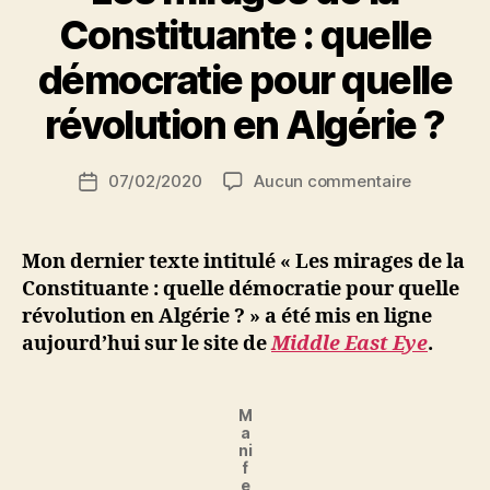
1er
Constituante : quelle
juillet
P
démocratie pour quelle
1962 »
a
r
révolution en Algérie ?
S
i
Auteur
sur
07/02/2020
Aucun commentaire
N
Date
de
Les
e
de
l’article
mirages
d
l’article
de
ji
Mon dernier texte intitulé « Les mirages de la
la
b
Constituante : quelle démocratie pour quelle
Constitua
révolution en Algérie ? » a été mis en ligne
:
aujourd’hui sur le site de
Middle East Eye
.
quelle
démocrat
pour
M
quelle
a
révolution
ni
f
en
e