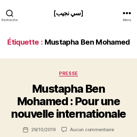
[سي نجيب]
Recherche
Menu
Étiquette :
Mustapha Ben Mohamed
Catégories
PRESSE
Mustapha Ben
P
Mohamed : Pour une
a
r
nouvelle internationale
S
i
Auteur
sur
29/10/2019
Aucun commentaire
N
Date
de
Mustapha
e
de