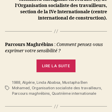
l’Organisation socialiste des travailleurs,
section de la IVe Internationale (centre
international de construction).
Parcours Maghrébins
:
Comment pensez-vous
exprimer votre sensibilité ?
« Mustapha
LIRE LA SUITE
Ben
Mohamed
1988
,
Algérie
,
Linda Ababsa
,
Mustapha Ben
:
Mohamed
,
Organisation socialiste des travailleurs
,
Étiquettes
Pour
Parcours maghrébins
,
Quatrième internationale
P
une
a
nouvelle
r
internationale »
N