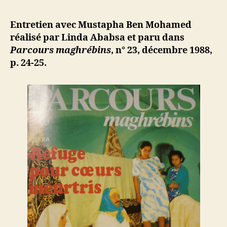
l’article
Ben
d
l’article
Mohamed
ji
Entretien avec Mustapha Ben Mohamed
:
b
réalisé par Linda Ababsa et paru dans
Pour
Parcours maghrébins
, n° 23, décembre 1988,
une
p. 24-25.
nouvelle
internatio