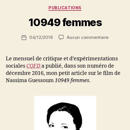
e
Catégories
PUBLICATIONS
d
ji
10949 femmes
b
S
Auteur
sur
04/12/2016
Aucun commentaire
i
Date
de
10949
d
de
l’article
femmes
i
l’article
M
Le mensuel de critique et d’expérimentations
o
sociales
CQFD
a publié, dans son numéro de
u
décembre 2016, mon petit article sur le film de
s
Nassima Guessoum
10949 femmes
.
s
a