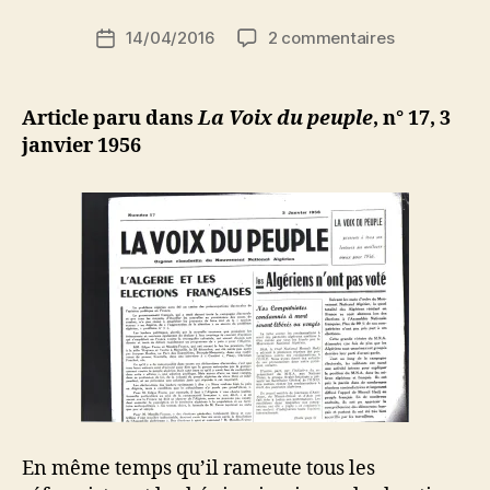
S
Auteur
sur
14/04/2016
2 commentaires
i
Date
de
Pour
d
de
l’article
faire
i
l’article
place
M
Article paru dans
La Voix du peuple
, n° 17, 3
aux
o
janvier 1956
« Interlocut
u
valables »
s
:
s
Encore
a
un
dirigeant
du
M.N.A.
arrêté
et
torturé
En même temps qu’il rameute tous les