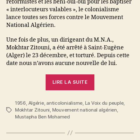
réformistes et les béni-oui-oui pour les baptiser
« interlocuteurs valables », le colonialisme
lance toutes ses forces contre le Mouvement
National Algérien.
Une fois de plus, un dirigeant du M.N.A.,
Mokhtar Zitouni, a été arrêté à Saint-Eugène
(Alger) le 23 décembre, et torturé. Depuis cette
date nous n’avons aucune nouvelle de lui.
« Pour
LIRE LA SUITE
faire
place
1956
,
Algérie
,
anticolonialisme
,
La Voix du peuple
aux
,
Mokhtar Zitouni
,
Mouvement national algérien
,
Étiquettes
« Interlocuteurs
Mustapha Ben Mohamed
valables »
:
Encore