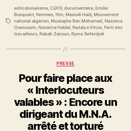
anticolonialisme
,
CQFD
,
documentaire
,
Emilie
Busquant
,
femmes
,
film
,
Messali Hadj
,
Mouvement
national algérien
,
Mustapha Ben Mohamed
,
Nassima
Étiquettes
Guessoum
,
Nassima Hablal
,
Natalya Vince
,
Parti des
travailleurs
,
Rabah Zanoun
,
Ryme Seferdjeli
Catégories
PRESSE
Pour faire place aux
P
« Interlocuteurs
a
r
valables » : Encore un
N
e
dirigeant du M.N.A.
d
ji
arrêté et torturé
b