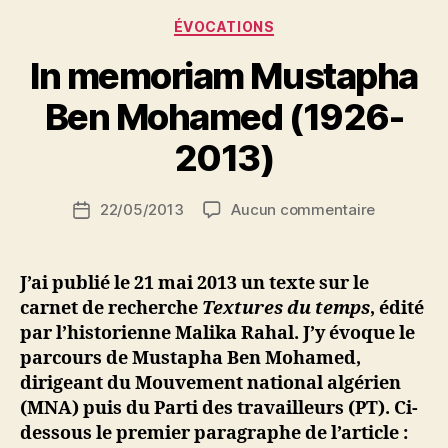
P
un
Catégories
ÉVOCATIONS
a
dirigeant
r
In memoriam Mustapha
du
N
M.N.A.
e
Ben Mohamed (1926-
d
arrêté
ji
2013)
et
b
torturé »
S
Auteur
sur
22/05/2013
Aucun commentaire
i
Date
de
In
d
de
l’article
memoria
i
l’article
Mustapha
M
J’ai publié le 21 mai 2013 un texte sur le
Ben
o
carnet de recherche
Textures du temps
, édité
Mohamed
u
par l’historienne Malika Rahal. J’y évoque le
(1926-
s
parcours de Mustapha Ben Mohamed,
2013)
s
dirigeant du Mouvement national algérien
a
(MNA) puis du Parti des travailleurs (PT). Ci-
dessous le premier paragraphe de l’article :