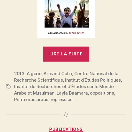
« Émeutes
LIRE LA SUITE
de
la
2013
,
Algérie
,
Armand Colin
,
Centre National de la
jeunesse
Recherche Scientifique
,
Institut d’Études Politiques
,
et
Institut de Recherches et d’Études sur le Monde
Étiquettes
«
Arabe et Musulman
,
Layla Baamara
,
oppositions
,
nouvelles
Printemps arabe
,
répression
»
P
oppositions
a
à
r
Catégories
référentiel
PUBLICATIONS