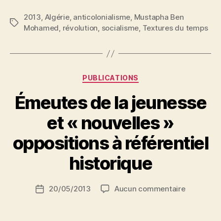
Mustapha
2013
,
Algérie
,
anticolonialisme
,
Mustapha Ben
Ben
Étiquettes
Mohamed
,
révolution
,
socialisme
,
Textures du temps
Mohamed
(1926-
2013) »
Catégories
PUBLICATIONS
P
Émeutes de la jeunesse
a
r
et « nouvelles »
N
e
oppositions à référentiel
d
ji
historique
b
S
Auteur
sur
20/05/2013
Aucun commentaire
i
Date
de
Émeutes
d
de
l’article
de
i
l’article
la