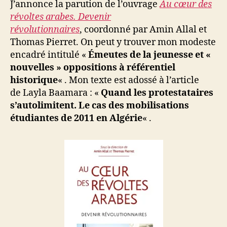
M
J’annonce la parution de l’ouvrage
Au cœur des
jeunesse
o
révoltes arabes. Devenir
et
u
révolutionnaires
, coordonné par Amin Allal et
«
s
Thomas Pierret. On peut y trouver mon modeste
nouvelles
s
encadré intitulé «
Émeutes de la jeunesse et «
»
a
nouvelles » oppositions à référentiel
oppositio
à
historique
« . Mon texte est adossé à l’article
référentie
de Layla Baamara : «
Quand les protestataires
historique
s’autolimitent. Le cas des mobilisations
étudiantes de 2011 en Algérie
« .