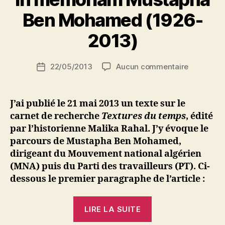
N
e
Ben Mohamed (1926-
d
ji
2013)
b
S
Auteur
sur
22/05/2013
Aucun commentaire
i
Date
de
In
d
de
l’article
memoria
i
l’article
Mustapha
M
J’ai publié le 21 mai 2013 un texte sur le
Ben
o
carnet de recherche
Textures du temps
, édité
Mohamed
u
par l’historienne Malika Rahal. J’y évoque le
(1926-
s
parcours de Mustapha Ben Mohamed,
2013)
s
dirigeant du Mouvement national algérien
a
(MNA) puis du Parti des travailleurs (PT). Ci-
dessous le premier paragraphe de l’article :
« In
LIRE LA SUITE
memoriam