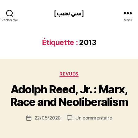
[سي نجيب]
Recherche
Menu
Étiquette :
2013
Catégories
REVUES
P
Adolph Reed, Jr. : Marx,
a
r
Race and Neoliberalism
S
i
Auteur
sur
22/05/2020
Un commentaire
N
Date
de
Adolph
e
de
l’article
Reed,
d
l’article
Jr.