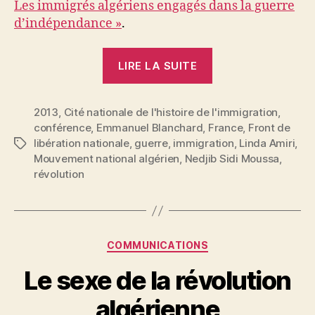
Les immigrés algériens engagés dans la guerre
a
d’indépendance »
.
« Combattre
LIRE LA SUITE
en
France »
2013
,
Cité nationale de l'histoire de l'immigration
,
conférence
,
Emmanuel Blanchard
,
France
,
Front de
libération nationale
,
guerre
,
immigration
,
Linda Amiri
,
Étiquettes
Mouvement national algérien
,
Nedjib Sidi Moussa
,
révolution
P
a
r
Catégories
COMMUNICATIONS
N
e
Le sexe de la révolution
d
ji
algérienne
b