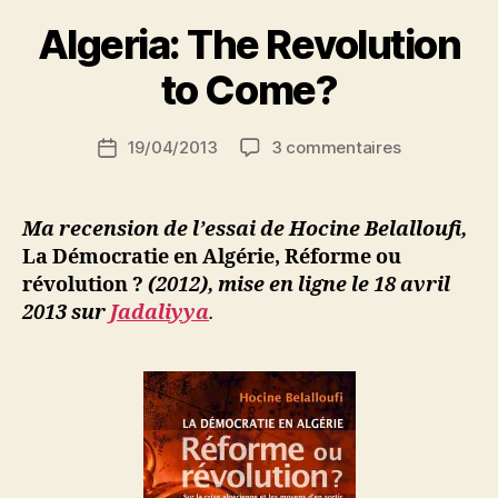
N
historique »
e
Algeria: The Revolution
d
ji
to Come?
b
S
Auteur
sur
19/04/2013
3 commentaires
i
Date
de
Algeria:
d
de
l’article
The
i
l’article
Revolution
M
Ma recension de l’essai de Hocine Belalloufi,
to
o
La Démocratie en Algérie, Réforme ou
Come?
u
révolution ?
(2012), mise en ligne le 18 avril
s
2013 sur
Jadaliyya
.
s
a