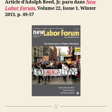
ji
Article d’Adolph Reed, Jr. paru dans
New
:
b
Labor Forum
, Volume 22, Issue 1, Winter
Marx,
2013, p. 49-57
Race
and
Neoliberali