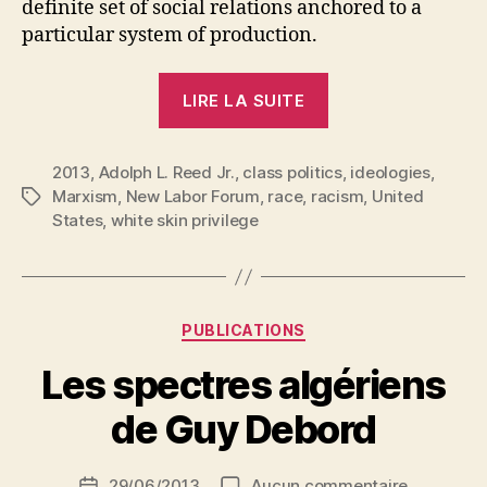
definite set of social relations anchored to a
particular system of production.
« Adolph
LIRE LA SUITE
Reed,
Jr.
2013
,
Adolph L. Reed Jr.
,
class politics
:
,
ideologies
,
Marxism
,
New Labor Forum
,
race
,
racism
,
United
Étiquettes
Marx,
States
,
white skin privilege
Race
and
P
Neoliberalism »
a
r
Catégories
PUBLICATIONS
N
e
Les spectres algériens
d
ji
de Guy Debord
b
S
Auteur
sur
29/06/2013
Aucun commentaire
i
Date