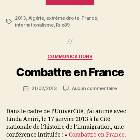
victoire
de
2013
,
Algérie
,
extrême droite
,
France
la
,
Étiquettes
internationalisme
,
Rue89
P
«
a
French
r
Theory
N
» »
e
Catégories
COMMUNICATIONS
d
ji
Combattre en France
b
S
Auteur
sur
21/02/2013
Aucun commentaire
i
Date
de
Combattr
d
de
l’article
en
i
l’article
France
M
Dans le cadre de l’UniverCité, j’ai animé avec
o
Linda Amiri, le 17 janvier 2013 à la Cité
u
nationale de l’histoire de l’immigration, une
s
conférence intitulée : «
Combattre en France.
s