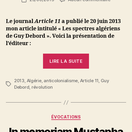
de
Les
d
de
l’article
spectres
i
l’article
algériens
M
Le journal
Article 11
a publié le 20 juin 2013
de
o
mon article intitulé « Les spectres algériens
Guy
u
de Guy Debord ».
Voici la présentation de
Debord
s
l’éditeur :
s
a
« Les
LIRE LA SUITE
spectres
algériens
2013
,
Algérie
,
anticolonialisme
,
Article 11
de
,
Guy
Étiquettes
Debord
,
révolution
Guy
Debord »
P
Catégories
ÉVOCATIONS
a
r
In memoriam Mustapha