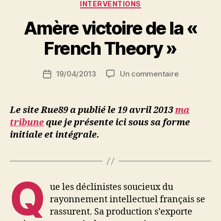
Catégories
INTERVENTIONS
N
e
Amère victoire de la «
d
ji
French Theory »
b
S
Auteur
sur
19/04/2013
Un commentaire
i
Date
de
Amère
d
de
l’article
victoire
i
l’article
de
M
Le site Rue89 a publié le 19 avril 2013
ma
la
o
tribune
que je présente ici sous sa forme
«
u
initiale et intégrale.
French
s
Theory
s
»
a
Q
ue les déclinistes soucieux du
rayonnement intellectuel français se
rassurent. Sa production s’exporte