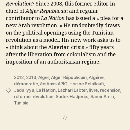
Revolution
? Since 2008, this former editor-in-
chief of
Alger Républicain
and regular
contributor to
La Nation
has issued a « plea for a
new Arab revolution. » He undoubtedly draws
on the political openings using the Tunisian
revolution as a model. His new work asks us to
« think about the Algerian crisis » fifty years
after the liberation from colonialism and the
imposition of an authoritarian regime.
2012
,
2013
,
Alger
,
Alger Républicain
,
Algérie
,
démocratie
,
éditions APIC
,
Hocine Belalloufi
,
Jadaliyya
,
La Nation
,
Lazhari Labter
,
livre
,
recension
,
Étiquettes
réforme
,
révolution
,
Sadek Hadjerès
,
Samir Amin
,
Tunisie
P
a
r