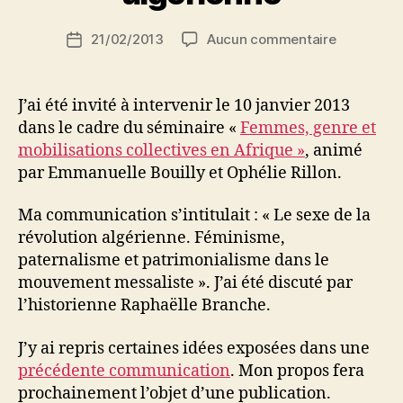
S
Auteur
sur
21/02/2013
Aucun commentaire
i
Date
de
Le
d
de
l’article
sexe
i
l’article
de
M
J’ai été invité à intervenir le 10 janvier 2013
la
o
dans le cadre du séminaire «
Femmes, genre et
révolution
u
mobilisations collectives en Afrique »
, animé
algérienn
s
par Emmanuelle Bouilly et Ophélie Rillon.
s
a
Ma communication s’intitulait : « Le sexe de la
révolution algérienne. Féminisme,
paternalisme et patrimonialisme dans le
mouvement messaliste ». J’ai été discuté par
l’historienne Raphaëlle Branche.
J’y ai repris certaines idées exposées dans une
précédente communication
. Mon propos fera
prochainement l’objet d’une publication.